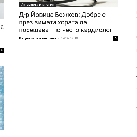
Интервюта и мнения
Д-р Йовица Божков: Добре е
през зимата хората да
та
посещават по-често кардиолог
Пациентски вестник
-
19/02/2019
0
0