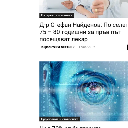
Интервюта и мнения
Д-р Стефан Найденов: По села
75 – 80-годишни за пръв път
посещават лекар
Пациентски вестник
-
17/04/2019
Проучвания и статистика