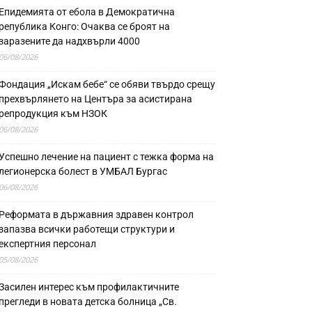
Епидемията от ебола в Демократична
република Конго: Очаква се броят на
заразените да надхвърли 4000
06/08/2026
Фондация „Искам бебе“ се обяви твърдо срещу
прехвърлянето на Центъра за асистирана
репродукция към НЗОК
06/08/2026
Успешно лечение на пациент с тежка форма на
легионерска болест в УМБАЛ Бургас
06/08/2026
Реформата в държавния здравен контрол
запазва всички работещи структури и
експертния персонал
05/08/2026
Засилен интерес към профилактичните
прегледи в новата детска болница „Св.