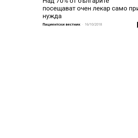
Над 70% от българите
посещават очен лекар само пр
нужда
Пациентски вестник
-
16/10/2018