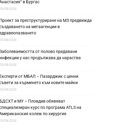
Анастасия“ в Бургас
05/08/2026
Проект за преструктуриране на МЗ предвижда
създаването на мегаагенции в
здравеопазването
05/08/2026
Заболеваемостта от полово предавани
инфекции у нас продължава да нараства
05/08/2026
Експерти от МБАЛ – Пазарджик с ценни
съвети за кърменето към новите майки
05/08/2026
БДСХТ и МУ – Пловдив обявяват
специализиран курс по програма ATLS на
Американския колеж по хирургия
05/08/2026