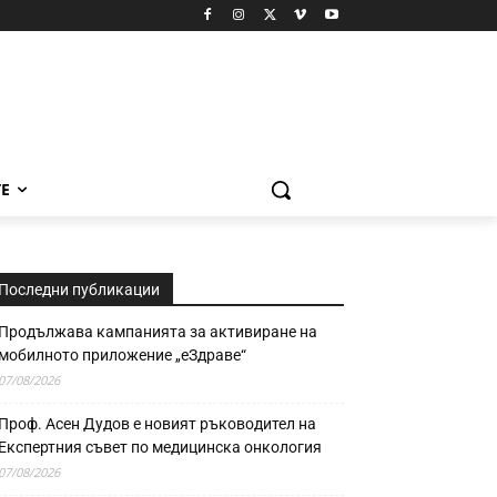
Е
Последни публикации
Продължава кампанията за активиране на
мобилното приложение „еЗдраве“
07/08/2026
Проф. Асен Дудов е новият ръководител на
Експертния съвет по медицинска онкология
07/08/2026