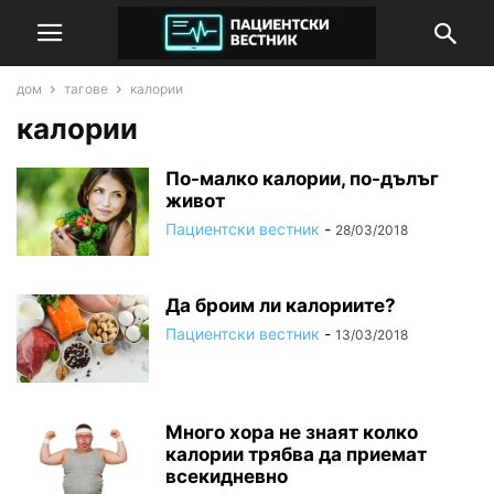
дом
тагове
калории
калории
По-малко калории, по-дълъг
живот
Пациентски вестник
-
28/03/2018
Да броим ли калориите?
Пациентски вестник
-
13/03/2018
Много хора не знаят колко
калории трябва да приемат
всекидневно