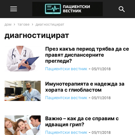
дом
тагове
диагностицират
диагностицират
През какъв период трябва да се
правят диспансерните
прегледи?
Пациентски вестник
-
05/11/2018
Имунотерапията е надежда за
хората с глиобластом
Пациентски вестник
-
05/11/2018
Важно – как да се справим с
идващия грип?
Пациентски вестник
-
05/11/2018