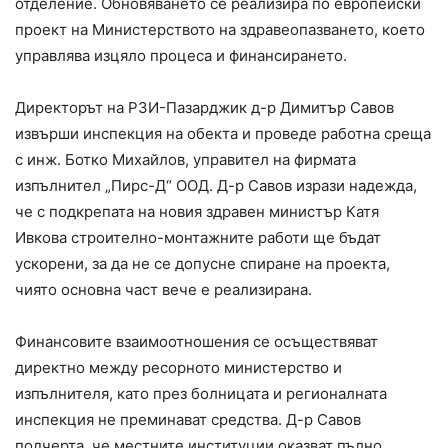
отделение. Обновяването се реализира по европейски
проект на Министерството на здравеопазването, което
управлява изцяло процеса и финансирането.
Директорът на РЗИ-Пазарджик д-р Димитър Савов
извърши инспекция на обекта и проведе работна среща
с инж. Ботко Михайлов, управител на фирмата
изпълнител „Пирс-Д“ ООД. Д-р Савов изрази надежда,
че с подкрепата на новия здравен министър Катя
Ивкова строително-монтажните работи ще бъдат
ускорени, за да не се допусне спиране на проекта,
чиято основна част вече е реализирана.
Финансовите взаимоотношения се осъществяват
директно между ресорното министерство и
изпълнителя, като през болницата и регионалната
инспекция не преминават средства. Д-р Савов
подчерта, че местните институции оказват пълно