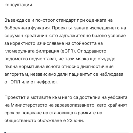
консултации.
Въвежда се и по-строг стандарт при оценката на
бъбречната функция. Проектът залага изследването на
серумен креатинин като задължително базово условие
за коректното изчисляване на стойността на
гломерулната филтрация (eGFR). От здравното
ведомство подчертават, че тази мярка ще създаде
пълна нормативна яснота относно диагностичния
алгоритъм, независимо дали пациентът се наблюдава
от ОПЛ или от нефролог.
Проектът и мотивите към него са достъпни на уебсайта
на Министерството на здравеопазването, като крайният
срок за подаване на становища в рамките на
общественото обсъждане е 23 юни.