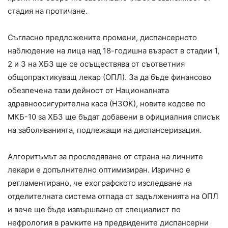
стадия на протичане.
Съгласно предложените промени, диспансерното
наблюдение на лица над 18-годишна възраст в стадии 1,
2 и 3 на ХБЗ ще се осъществява от съответния
общопрактикуващ лекар (ОПЛ). За да бъде финансово
обезпечена тази дейност от Националната
здравноосигурителна каса (НЗОК), новите кодове по
МКБ-10 за ХБЗ ще бъдат добавени в официалния списък
на заболяванията, подлежащи на диспансеризация.
Алгоритъмът за проследяване от страна на личните
лекари е допълнително оптимизиран. Изрично е
регламентирано, че ехографското изследване на
отделителната система отпада от задълженията на ОПЛ
и вече ще бъде извършвано от специалист по
нефрология в рамките на предвидените диспансерни