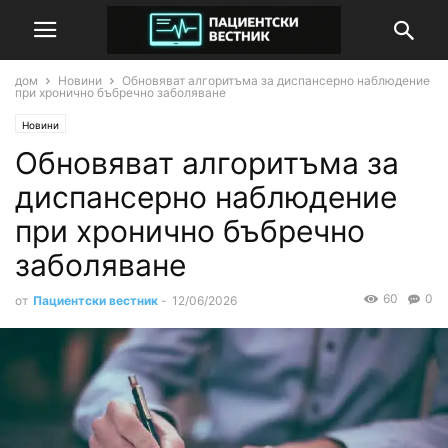
дом
Новини
Обновяват алгоритъма за диспансерно наблюдение
при хронично бъбречно заболяване
Новини
Обновяват алгоритъма за
диспансерно наблюдение
при хронично бъбречно
заболяване
60
0
от
Пациентски вестник
-
12/06/2026