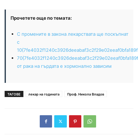
Прочетете още по темата:
С промените в закона лекарствата ще поскъпнат
с
10{7fe4032f1240c3926deeabaf3c2f29e02eeaf0bfa189
70{7fe4032f1240c3926deeabaf3c2f29e02eeaf0bfa189
от рака на гърдата е хормонално зависим
ТАГОВЕ
лекар на годината
Проф. Никола Владов