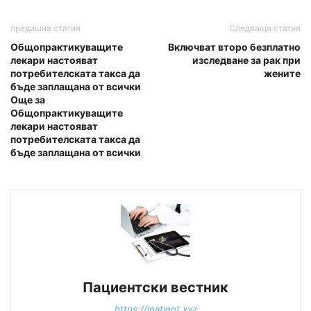
предишна статия
Следваща статия
Общопрактикуващите
Включват второ безплатно
лекари настояват
изследване за рак при
потребителската такса да
жените
бъде заплащана от всички
Още за
Общопрактикуващите
лекари настояват
потребителската такса да
бъде заплащана от всички
Пациентски вестник
https://ipatient.xyz