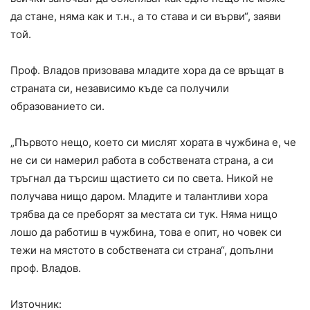
да стане, няма как и т.н., а то става и си върви“, заяви
той.
Проф. Владов призовава младите хора да се връщат в
страната си, независимо къде са получили
образованието си.
„Първото нещо, което си мислят хората в чужбина е, че
не си си намерил работа в собствената страна, а си
тръгнал да търсиш щастието си по света. Никой не
получава нищо даром. Младите и талантливи хора
трябва да се преборят за местата си тук. Няма нищо
лошо да работиш в чужбина, това е опит, но човек си
тежи на мястото в собствената си страна“, допълни
проф. Владов.
Източник: