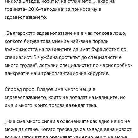
Никола Владов, носител на отличието „Лекар на
годината- 2016-та година“ за приноса му в
здравеопазването.
„Българското здравеопазване не е чак толкова лошо,
колкото битува това мнение най-вече поради
възможността на пациентите да имат бърз достъп до
специалист. В чужбина достъпът до специалисти е
много труден“, допълни специалистът по чернодробно-
панкреатична и трансплантационна хирургия.
Според проф. Владов има много неща в
здравеопазването, които не допадат на медиците, но
има и много, които трябва да бъдат така.
„Ние сме много силни в обясненията как едно нещо не
може да стане. Когато трябва да се въведе една новост,
всички започват да обясняват как едно нещо не може