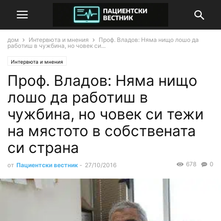
дом
Интервюта и мнения
Проф. Владов: Няма нищо лошо да
работиш в чужбина, но човек си...
Интервюта и мнения
Проф. Владов: Няма нищо
лошо да работиш в
чужбина, но човек си тежи
на мястото в собствената
си страна
678
0
от
Пациентски вестник
-
27/10/2016