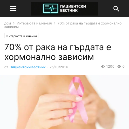
дом
Интервюта и мнения
70% от рака на гърдата е хормонално
зависим
Интервюта и мнения
70% от рака на гърдата е
хормонално зависим
1200
0
от
Пациентски вестник
-
25/10/2016