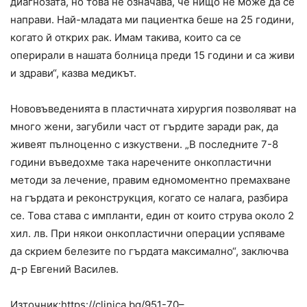
диагнозата, но това не означава, че нищо не може да се
направи. Най-младата ми пациентка беше на 25 години,
когато й открих рак. Имам такива, които са се
оперирали в нашата болница преди 15 години и са живи
и здрави“, казва медикът.
Нововъведенията в пластичната хирургия позволяват на
много жени, загубили част от гърдите заради рак, да
живеят пълноценно с изкуствени. „В последните 7-8
години въведохме така наречените онкопластични
методи за лечение, правим едномоментно премахване
на гърдата и реконструкция, когато се налага, разбира
се. Това става с импланти, един от които струва около 2
хил. лв. При някои онкопластични операции успяваме
да скрием белезите по гърдата максимално“, заключва
д-р Евгений Василев.
Източник:https://clinica.bg/951-70–