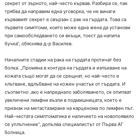
секрет от зърното, най-често кървав. Разбира се, пак
трябва да направим една уговорка, че не винаги
кървавият секрет е свързан с рак на гърдата. Това са
първите симптоми, които може една жена да установи
при самообследването си вкъщи, тоест да напипа
бучка“, обяснява д-р Василев.
Началните стадии на рака на гърдата протичат без
болка. „Промяна в контура на гърдата и изпъкване на
кожата също могат да се срещнат, но най-често е
хлътване, вдлъбване на кожен участък от гърдата. И
съответно ,ако е напреднало заболяването, се опипват
увеличени лимфни възли в подмишницата, което е
признак на метастазиране на карценома по лимфен път.
Най-честата симптоматика е наличието на новопоявило
се уплътнение“, допълва специалистът от Първа АГ
болница.