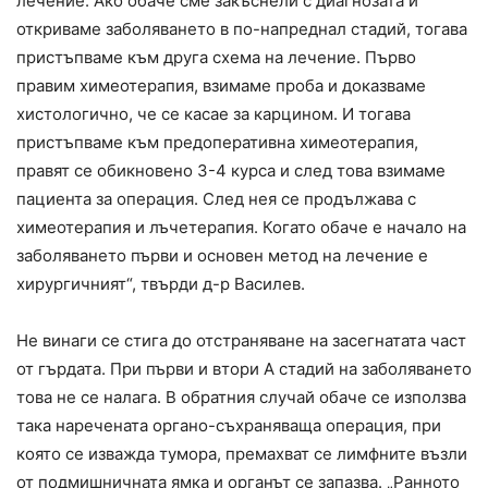
лечение. Ако обаче сме закъснели с диагнозата и
откриваме заболяването в по-напреднал стадий, тогава
пристъпваме към друга схема на лечение. Първо
правим химеотерапия, взимаме проба и доказваме
хистологично, че се касае за карцином. И тогава
пристъпваме към предоперативна химеотерапия,
правят се обикновено 3-4 курса и след това взимаме
пациента за операция. След нея се продължава с
химеотерапия и лъчетерапия. Когато обаче е начало на
заболяването първи и основен метод на лечение е
хирургичният“, твърди д-р Василев.
Не винаги се стига до отстраняване на засегнатата част
от гърдата. При първи и втори А стадий на заболяването
това не се налага. В обратния случай обаче се използва
така наречената органо-съхраняваща операция, при
която се изважда тумора, премахват се лимфните възли
от подмишничната ямка и органът се запазва. „Ранното