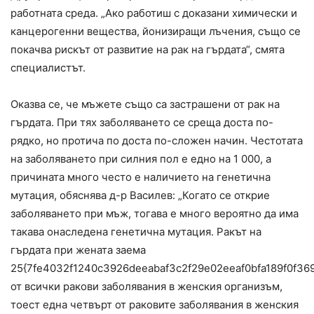
работната среда. „Ако работиш с доказани химически и
канцерогенни вещества, йонизиращи лъчения, също се
покачва рискът от развитие на рак на гърдата“, смята
специалистът.
Оказва се, че мъжете също са застрашени от рак на
гърдата. При тях заболяването се среща доста по-
рядко, но протича по доста по-сложен начин. Честотата
на заболяването при силния пол е едно на 1 000, а
причината много често е наличието на генетична
мутация, обяснява д-р Василев: „Когато се открие
заболяването при мъж, тогава е много вероятно да има
такава онаследена генетична мутация. Ракът на
гърдата при жената заема
25{7fe4032f1240c3926deeabaf3c2f29e02eeaf0bfa189f0f36
от всички ракови заболявания в женския организъм,
тоест една четвърт от раковите заболявания в женския