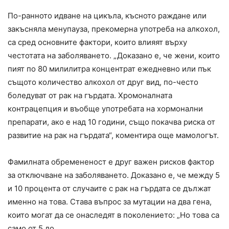
По-ранното идване на цикъла, късното раждане или
закъсняла менупауза, прекомерна употреба на алкохол,
са сред основните фактори, които влияят върху
честотата на заболяването. „Доказано е, че жени, които
пият по 80 милилитра концентрат ежедневно или пък
същото количество алкохол от друг вид, по-често
боледуват от рак на гърдата. Хромоналната
контрацепция и въобще употребата на хормонални
препарати, ако е над 10 години, също покачва риска от
развитие на рак на гърдата“, коментира още мамологът.
Фамилната обремененост е друг важен рисков фактор
за отключване на заболяването. Доказано е, че между 5
и 10 процента от случаите с рак на гърдата се дължат
именно на това. Става въпрос за мутации на два гена,
които могат да се онаследят в поколението: „Но това са
само от 5 до