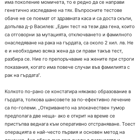
има поколение момичета, то е редно да се направи
генетично изследване на тях. Въпросните тестове
обаче не се поемат от здравната каса и са доста скъпи,
допълва д-р Василев: „Един тест на тези два гена, които
са отговорни за мутацията, отключването и фамилното
онаследяване на рака на гърдата, са около 2 хил. лв. Не
е и необходимо всяка жена да си прави такъв тест,
разбира се. Ние го препоръчваме на жените при строги
показания, когато има повече случаи във фамилията с
рак на гърдата“.
Колкото по-рано се констатира някакво образование в
гърдата, толкова шансовете за по-ефективно лечение
са по-големи. „Откриването на злокачествен тумор
предполага две неща- ако е открит на време се
пристъпва веднага към оперативно отстраняване. Тоест
операцията е най-често първия и основен метод на