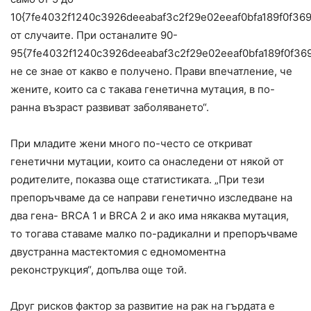
10{7fe4032f1240c3926deeabaf3c2f29e02eeaf0bfa189f0f36
от случаите. При останалите 90-
95{7fe4032f1240c3926deeabaf3c2f29e02eeaf0bfa189f0f36
не се знае от какво е получено. Прави впечатление, че
жените, които са с такава генетична мутация, в по-
ранна възраст развиват заболяването“.
При младите жени много по-често се откриват
генетични мутации, които са онаследени от някой от
родителите, показва още статистиката. „При тези
препоръчваме да се направи генетично изследване на
два гена- BRCA 1 и BRCA 2 и ако има някаква мутация,
то тогава ставаме малко по-радикални и препоръчваме
двустранна мастектомия с едномоментна
реконструкция“, допълва още той.
Друг рисков фактор за развитие на рак на гърдата е