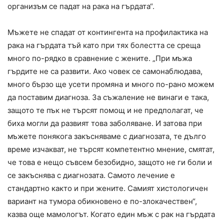
организъм се падат на рака на гърдата“.
Мъжете не спадат от контингента на профилактика на
рака на гърдата тъй като при тях болестта се среща
много по-рядко в сравнение с жените. „При мъжа
гърдите не са развити. Ако човек се самонаблюдава,
много бързо ще усети промяна и много по-рано можем
да поставим диагноза. За съжаление не винаги е така,
защото те пък не търсят помощ и не предполагат, че
биха могли да развият това заболяване. И затова при
мъжете понякога закъсняваме с диагнозата, те дълго
време изчакват, не търсят компетентно мнение, смятат,
че това е нещо съвсем безобидно, защото не ги боли и
се закъснява с диагнозата. Самото лечение е
стандартно както и при жените. Самият хистологичен
вариант на тумора обикновено е по-злокачествен“,
казва още мамологът. Когато един мъж с рак на гърдата