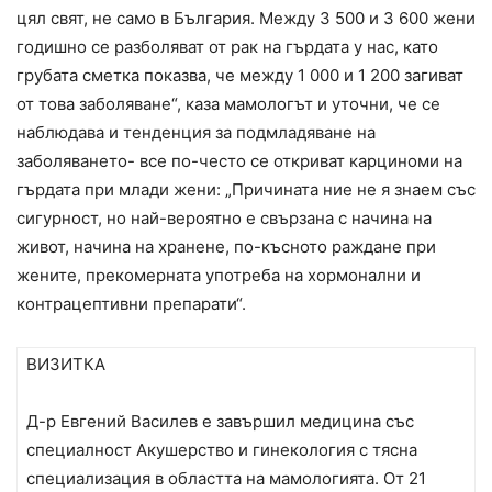
цял свят, не само в България. Между 3 500 и 3 600 жени
годишно се разболяват от рак на гърдата у нас, като
грубата сметка показва, че между 1 000 и 1 200 загиват
от това заболяване“, каза мамологът и уточни, че се
наблюдава и тенденция за подмладяване на
заболяването- все по-често се откриват карциноми на
гърдата при млади жени: „Причината ние не я знаем със
сигурност, но най-вероятно е свързана с начина на
живот, начина на хранене, по-късното раждане при
жените, прекомерната употреба на хормонални и
контрацептивни препарати“.
ВИЗИТКА
Д-р Евгений Василев е завършил медицина със
специалност Акушерство и гинекология с тясна
специализация в областта на мамологията. От 21