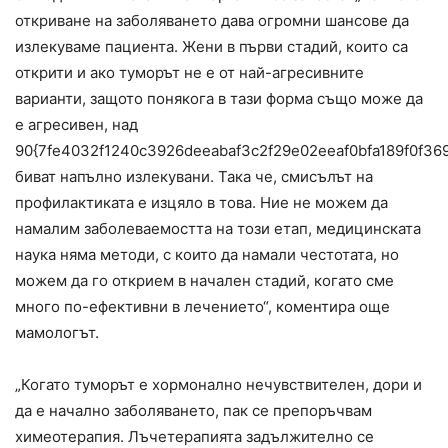
откриване на заболяването дава огромни шансове да
излекуваме пациента. Жени в първи стадий, които са
открити и ако туморът не е от най-агресивните
варианти, защото понякога в тази форма също може да
е агресивен, над
90{7fe4032f1240c3926deeabaf3c2f29e02eeaf0bfa189f0f36
биват напълно излекувани. Така че, смисълът на
профилактиката е изцяло в това. Ние не можем да
намалим заболеваемостта на този етап, медицинската
наука няма методи, с които да намали честотата, но
можем да го открием в начален стадий, когато сме
много по-ефективни в лечението“, коментира още
мамологът.
„Когато туморът е хормонално нечувствителен, дори и
да е начално заболяването, пак се препоръчвам
химеотерапия. Лъчетерапията задължително се