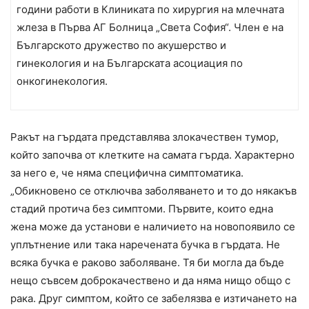
години работи в Клиниката по хирургия на млечната
жлеза в Първа АГ Болница „Света София“. Член е на
Българското дружество по акушерство и
гинекология и на Българската асоциация по
онкогинекология.
Ракът на гърдата представлява злокачествен тумор,
който започва от клетките на самата гърда. Характерно
за него е, че няма специфична симптоматика.
„Обикновено се отключва заболяването и то до някакъв
стадий протича без симптоми. Първите, които една
жена може да установи е наличието на новопоявило се
уплътнение или така наречената бучка в гърдата. Не
всяка бучка е раково заболяване. Тя би могла да бъде
нещо съвсем доброкачествено и да няма нищо общо с
рака. Друг симптом, който се забелязва е изтичането на