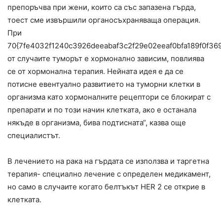
препоръчва при жени, които са със запазена гърда,
тоест сме извършили органосъхраняваща операция.
При
70{7fe4032f1240c3926deeabaf3c2f29e02eeaf0bfa189f0f36
от случаите туморът е хормонално зависим, повлиява
се от хормонална терапия. Нейната идея е да се
потисне евентуално развитието на туморни клетки в
организма като хормоналните рецептори се блокират с
препарати и по този начин клетката, ако е останала
някъде в организма, бива подтисната“, казва още
специалистът.
В лечението на рака на гърдата се използва и таргетна
терапия- специално лечение с определен медикамент,
но само в случаите когато белтъкът HER 2 се открие в
клетката.