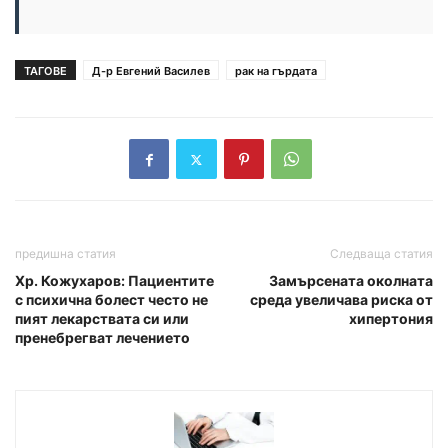
ТАГОВЕ
Д-р Евгений Василев
рак на гърдата
предишна статия
Следваща статия
Хр. Кожухаров: Пациентите
Замърсената околната
с психична болест често не
среда увеличава риска от
пият лекарствата си или
хипертония
пренебрегват лечението