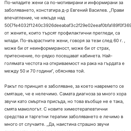
По-младите жени са по-мотивирани и информирани за
заболяването, констатира д-р Евгений Василев. „Прави
впечатление, че някъде над
50{7fe4032f1240c3926deeabaf3c2f29e02eeaf0bfa189f0f36
от жените, които търсят профилактични прегледи, са
млади. По-възрастните жени, говоря за тези след 60 г. ,
може би от неинформираност, може би от страх,
притеснение, по-рядко посещават кабинета. Най-
голямата честота на откриваемост на рака на гърдата е
между 50 и 70 години“, обяснява той.
Ракът по принцип е заболяване, за което навремето се
смяташе, че е нелечимо. Самата диагноза за много хора
звучи като смъртна присъда, но това въобще не е така,
смята мамологът. С новите химеотерапевтични
средства и таргетни терапии заболяването е лечимо в
много от случаите. „Да, наистина страшно звучи