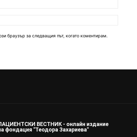
ози браузър за следващия път, когато коментирам.
ПАЦИЕНТСКИ ВЕСТНИК - онлайн издание
на фондация "Теодора Захариева"