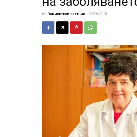
на заболяванет
от
Пациентски вестник
-
30/06/2026