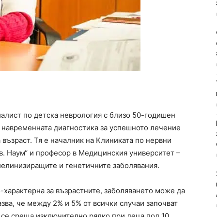
алист по детска неврология с близо 50-годишен
а навременната диагностика за успешното лечение
 възраст. Тя е началник на Клиниката по нервни
в. Наум“ и професор в Медицинския университет –
иелинизиращите и генетичните заболявания.
-характерна за възрастните, заболяването може да
азва, че между 2% и 5% от всички случаи започват
 се среща изключително рядко при деца под 10