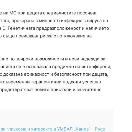
ие на МС при децата специалистите посочват
ата, прекарана в миналото инфекция с вируса на
н D. Генетичната предразположеност и наличието
о също повишават риска от отключване на
лно по-широки възможности и нови надежди за
рапията се е основавала предимно на интерферони,
с доказана ефикасност и безопасност при децата,
зи съвременни терапевтични подходи успешно
 предотвратяват новите пристъпи и значително
а глаукома и катаракта в УМБАЛ „Канев“ – Русе