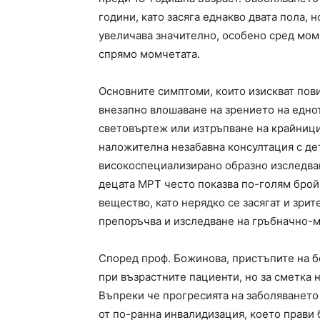
години, като засяга еднакво двата пола, 
увеличава значително, особено сред мом
спрямо момчетата.
Основните симптоми, които изискват пов
внезапно влошаване на зрението на еднот
световъртеж или изтръпване на крайници
наложителна незабавна консултация с дет
високоспециализирано образно изследва
децата МРТ често показва по-голям брой
вещество, като нерядко се засягат и зрит
препоръчва и изследване на гръбначно-м
Според проф. Божинова, пристъпите на бо
при възрастните пациенти, но за сметка 
Въпреки че прогресията на заболяването 
от по-ранна инвалидизация, което прави 