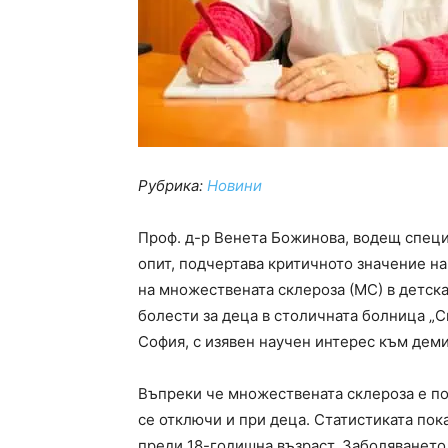
Рубрика:
Новини
Проф. д-р Венета Божинова, водещ специ
опит, подчертава критичното значение н
на множествената склероза (МС) в детска
болести за деца в столичната болница „С
София, с изявен научен интерес към дем
Въпреки че множествената склероза е по
се отключи и при деца. Статистиката пок
преди 18-годишна възраст. Заболяването