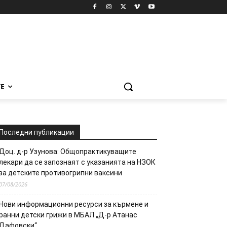
Е
Последни публикации
Доц. д-р Узунова: Общопрактикуващите
лекари да се запознаят с указанията на НЗОК
за детските противогрипни ваксини
07/08/2026
Нови информационни ресурси за кърмене и
ранни детски грижи в МБАЛ „Д-р Атанас
Дафовски“