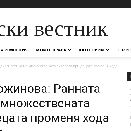
ски вестник
А И МНЕНИЯ
МОИТЕ ПРАВА
КАТЕГОРИИ
ТЕМИТ
диагностика на множествената склероза при децата променя хода...
ожинова: Ранната
 множествената
ецата променя хода