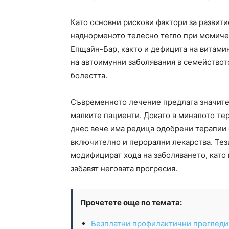
Като основни рискови фактори за развит
наднорменото телесно тегло при момичет
Епщайн-Бар, както и дефицита на витами
на автоимунни заболявания в семействот
болестта.
Съвременното лечение предлага значите
малките пациенти. Докато в миналото те
днес вече има редица одобрени терапии 
включително и перорални лекарства. Те
модифицират хода на заболяването, като
забавят неговата прогресия.
Прочетете още по темата:
Безплатни профилактични прегледи з