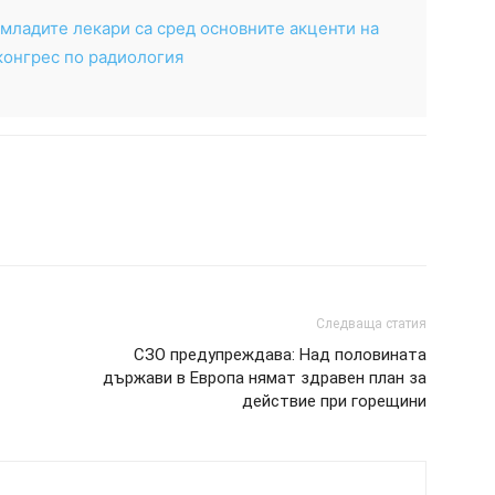
 младите лекари са сред основните акценти на
конгрес по радиология
Следваща статия
СЗО предупреждава: Над половината
държави в Европа нямат здравен план за
действие при горещини