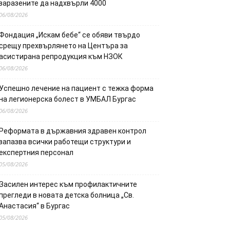
заразените да надхвърли 4000
06/08/2026
Фондация „Искам бебе“ се обяви твърдо
срещу прехвърлянето на Центъра за
асистирана репродукция към НЗОК
06/08/2026
Успешно лечение на пациент с тежка форма
на легионерска болест в УМБАЛ Бургас
06/08/2026
Реформата в държавния здравен контрол
запазва всички работещи структури и
експертния персонал
05/08/2026
Засилен интерес към профилактичните
прегледи в новата детска болница „Св.
Анастасия“ в Бургас
05/08/2026