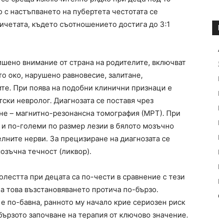
но с настъпването на пубертета честотата се
ичетата, където съотношението достига до 3:1
ишено внимание от страна на родителите, включват
о око, нарушено равновесие, залитане,
те. При поява на подобни клинични признаци е
ски невролог. Диагнозата се поставя чрез
не – магнитно-резонансна томография (МРТ). При
 и по-големи по размер лезии в бялото мозъчно
елните нерви. За прецизиране на диагнозата се
озъчна течност (ликвор).
лестта при децата са по-чести в сравнение с тези
на това възстановяването протича по-бързо.
е по-бавна, ранното му начало крие сериозен риск
бързото започване на терапия от ключово значение.