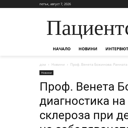
петък, август 7, 2026
Пациент
НАЧАЛО
НОВИНИ
ИНТЕРВЮТ
дом
Новини
Проф. Венета Божинова: Ранната 
Новини
Проф. Венета Б
диагностика на
склероза при д