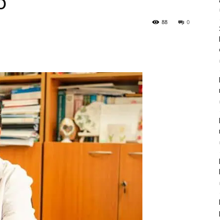
о
88
0