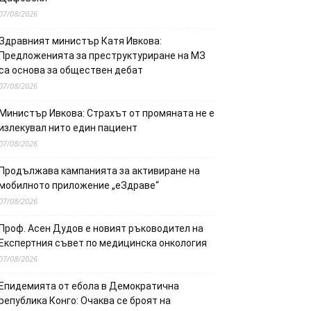
07/08/2026
Здравният министър Катя Ивкова:
Предложенията за преструктуриране на МЗ
са основа за обществен дебат
07/08/2026
Министър Ивкова: Страхът от промяната не е
излекувал нито един пациент
07/08/2026
Продължава кампанията за активиране на
мобилното приложение „еЗдраве“
07/08/2026
Проф. Асен Дудов е новият ръководител на
Експертния съвет по медицинска онкология
07/08/2026
Епидемията от ебола в Демократична
република Конго: Очаква се броят на