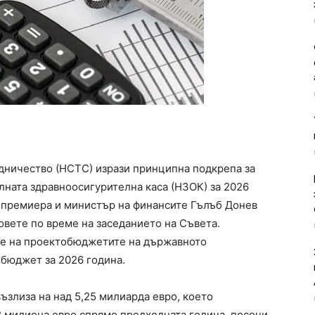
дничество (НСТС) изрази принципна подкрепа за
лната здравноосигурителна каса (НЗОК) за 2026
епремиера и министър на финансите Гълъб Донев
овете по време на заседанието на Съвета.
е на проектобюджетите на държавното
бюджет за 2026 година.
ъзлиза на над 5,25 милиарда евро, което
2 милиона евро спрямо предходната година, посочи