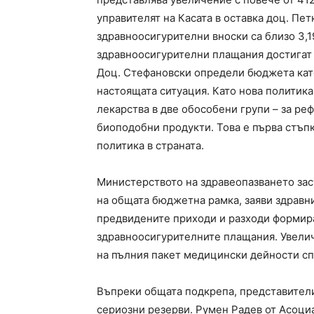
управителят на Касата в оставка доц. Пе
здравноосигурителни вноски са близо 3,1
здравноосигурителни плащания достигат 4
Доц. Стефановски определи бюджета кат
настоящата ситуация. Като нова политика
лекарства в две обособени групи – за ре
биоподобни продукти. Това е първа стъп
политика в страната.
Министерството на здравеопазването заст
на общата бюджетна рамка, заяви здравн
предвидените приходи и разходи формира
здравноосигурителните плащания. Увели
на пълния пакет медицински дейности сп
Въпреки общата подкрепа, представители
сериозни резерви. Румен Радев от Асоци