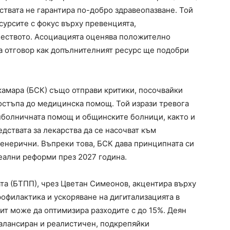
ствата не гарантира по-добро здравеопазване. Той
сурсите с фокус върху превенцията,
чеството. Асоциацията оценява положително
ра отговор как допълнителният ресурс ще подобри
камара (БСК) също отправи критики, посочвайки
достъпа до медицинска помощ. Той изрази тревога
нболничната помощ и общинските болници, както и
дствата за лекарства да се насочват към
генерични. Въпреки това, БСК дава принципната си
реални реформи през 2027 година.
а (БТПП), чрез Цветан Симеонов, акцентира върху
рофилактика и ускоряване на дигитализацията в
ит може да оптимизира разходите с до 15%. Деян
алансиран и реалистичен, подкрепяйки