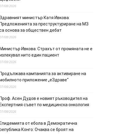
07/08/2026
Здравният министър Катя Ивкова:
Предложенията за преструктуриране на МЗ
са основа за обществен дебат
07/08/2026
Министър Ивкова: Страхът от промяната не е
излекувал нито един пациент
07/08/2026
Продължава кампанията за активиране на
мобилното приложение „еЗдраве“
07/08/2026
Проф. Асен Дудов е новият ръководител на
Експертния съвет по медицинска онкология
07/08/2026
Епидемията от ебола в Демократична
република Конго: Очаква се броят на