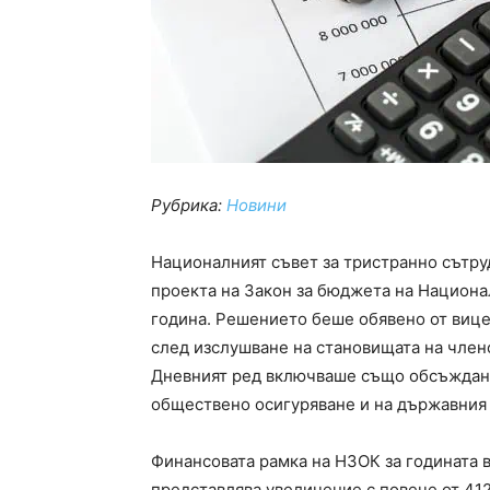
Рубрика:
Новини
Националният съвет за тристранно сътру
проекта на Закон за бюджета на Национа
година. Решението беше обявено от виц
след изслушване на становищата на член
Дневният ред включваше също обсъждан
обществено осигуряване и на държавния 
Финансовата рамка на НЗОК за годината в
представлява увеличение с повече от 41