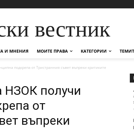
ски вестник
А И МНЕНИЯ
МОИТЕ ПРАВА
КАТЕГОРИИ
ТЕМИТ
нципна подкрепа от Тристранния съвет въпреки критиките
а НЗОК получи
репа от
вет въпреки