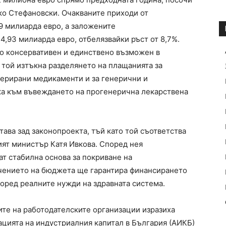
тко Стефановски. Очакваните приходи от
9 милиарда евро, а заложените
,93 милиарда евро, отбелязвайки ръст от 8,7%.
о консервативен и единствено възможен в
 той изтъкна разделянето на плащанията за
ферирани медикаменти и за генерични и
ка към въвеждането на прогенерична лекарствена
ава зад законопроекта, тъй като той съответства
ият министър Катя Ивкова. Според нея
т стабилна основа за покриване на
чението на бюджета ще гарантира финансирането
оред реалните нужди на здравната система.
те на работодателските организации изразиха
ацията на индустриалния капитал в България (АИКБ)