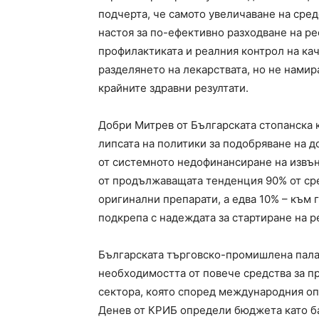
подчерта, че самото увеличаване на сред
настоя за по-ефективно разходване на ре
профилактиката и реалния контрол на ка
разделянето на лекарствата, но не нами
крайните здравни резултати.
Добри Митрев от Българската стопанска 
липсата на политики за подобряване на 
от системното недофинансиране на извъ
от продължаващата тенденция 90% от сре
оригинални препарати, а едва 10% – към 
подкрепа с надеждата за стартиране на 
Българската търговско-промишлена палат
необходимостта от повече средства за п
сектора, която според международния оп
Денев от КРИБ определи бюджета като б