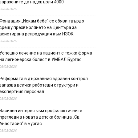
заразените да надхвърли 4000
06/08/2026
Фондация „Искам бебе“ се обяви твърдо
срещу прехвърлянето на Центъра за
асистирана репродукция към НЗОК
06/08/2026
Успешно лечение на пациент с тежка форма
на легионерска болест в УМБАЛ Бургас
06/08/2026
Реформата в държавния здравен контрол
запазва всички работещи структури и
експертния персонал
05/08/2026
Засилен интерес към профилактичните
прегледи в новата детска болница „Св.
Анастасия“ в Бургас
05/08/2026