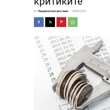
критиките
от
Пациентски вестник
-
29/06/2026