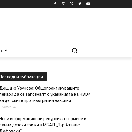
Е
Последни публикации
Доц. д-р Узунова: Общопрактикуващите
лекари да се запознаят с указанията на НЗОК
за детските противогрипни ваксини
07/08/2026
Нови информационни ресурси за кърмене и
ранни детски грижи в МБАЛ „Д-р Атанас
Дафовски“