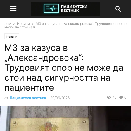
дом
Новини
МЗ за казуса в „Александровска“: Трудовият спор не
може да стои над...
Новини
МЗ за казуса в
„Александровска“:
Трудовият спор не може да
стои над сигурността на
пациентите
75
0
от
Пациентски вестник
-
29/06/2026