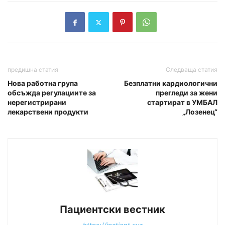
предишна статия
Следваща статия
Нова работна група
Безплатни кардиологични
обсъжда регулациите за
прегледи за жени
нерегистрирани
стартират в УМБАЛ
лекарствени продукти
„Лозенец“
Пациентски вестник
https://ipatient.xyz