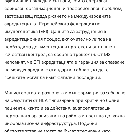
официални доклади и сигнали, които очертават
сериозен организационен и професионален проблем,
застрашаващ поддържането на международната
акредитация от Европейската федерация по
имуногенетика (EFI). Данните за затруднения в
акредитационния процес, включително липса на
необходима документация и протоколи от външен
качествен контрол, са особено тревожни. От МЗ
напомнят, че EFI акредитацията е гаранция за спазване
на международните стандарти в област, където
грешките могат да имат фатални последици.
Министерството разполага и с информация за забавяне
на резултати от HLA типизиране при критично болни
пациенти, както и за действия, възпрепятстващи
нормалната организация на работа и достъпа до важна
информационна инфраструктура. Подобни
обстоятелства не могат да бъдат третирани като