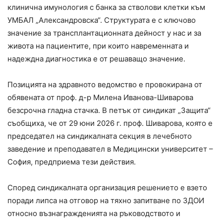
клинична имунология с банка за стволови клетки към
УМБАЛ „Александровска“. Структурата е с ключово
значение за трансплантационната дейност у нас и за
живота на пациентите, при които навременната и
надеждна диагностика е от решаващо значение.
Позицията на здравното ведомство е провокирана от
обявената от проф. д-р Милена Иванова-Шиварова
безсрочна гладна стачка. В петък от синдикат „Защита“
съобщиха, че от 29 юни 2026 г. проф. Шиварова, която е
председател на синдикалната секция в лечебното
заведение и преподавател в Медицински университет –
София, предприема тези действия.
Според синдикалната организация решението е взето
поради липса на отговор на тяхно запитване по ЗДОИ
относно възнагражденията на ръководството и