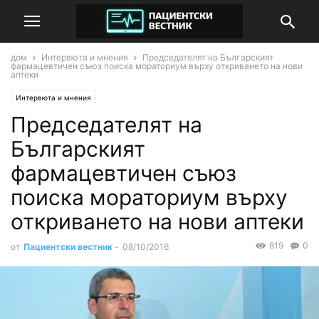
дом
Интервюта и мнения
Председателят на Българският
фармацевтичен съюз поиска мораториум върху откриването на нови
аптеки
Интервюта и мнения
Председателят на
Българският
фармацевтичен съюз
поиска мораториум върху
откриването на нови аптеки
819
0
от
Пациентски вестник
-
08/10/2016