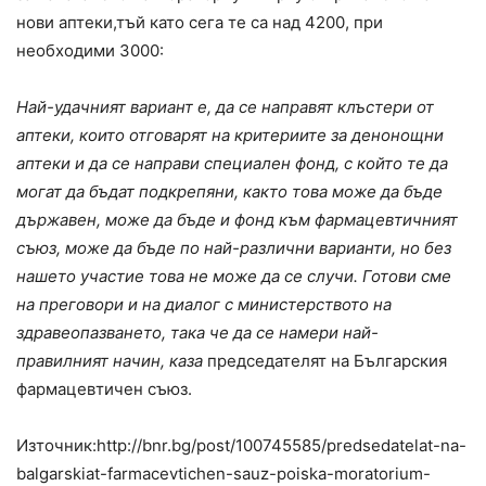
нови аптеки,тъй като сега те са над 4200, при
необходими 3000:
Най-удачният вариант е, да се направят клъстери от
аптеки, които отговарят на критериите за денонощни
аптеки и да се направи специален фонд, с който те да
могат да бъдат подкрепяни, както това може да бъде
държавен, може да бъде и фонд към фармацевтичният
съюз, може да бъде по най-различни варианти, но без
нашето участие това не може да се случи. Готови сме
на преговори и на диалог с министерството на
здравеопазването, така че да се намери най-
правилният начин, каза
председателят на Българския
фармацевтичен съюз.
Източник:http://bnr.bg/post/100745585/predsedatelat-na-
balgarskiat-farmacevtichen-sauz-poiska-moratorium-