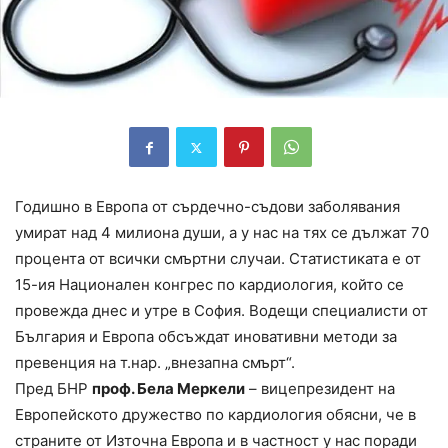
Годишно в Европа от сърдечно-съдови заболявания
умират над 4 милиона души, а у нас на тях се дължат 70
процента от всички смъртни случаи. Статистиката е от
15-ия Национален конгрес по кардиология, който се
провежда днес и утре в София. Водещи специалисти от
България и Европа обсъждат иновативни методи за
превенция на т.нар. „внезапна смърт“.
Пред БНР
проф. Бела Меркели
– вицепрезидент на
Европейското дружество по кардиология обясни, че в
страните от Източна Европа и в частност у нас поради