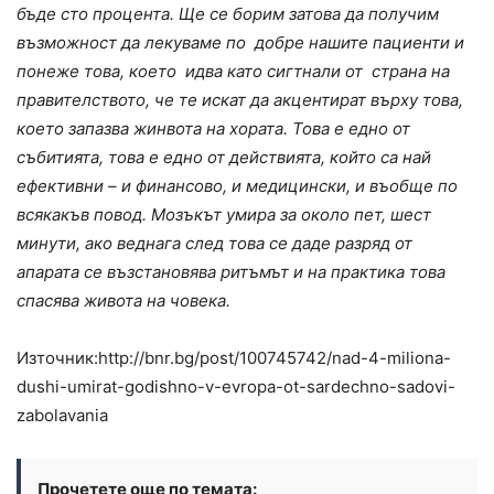
бъде сто процента. Ще се борим затова да получим
възможност да лекуваме по добре нашите пациенти и
понеже това, което идва като сигтнали от страна на
правителството, че те искат да акцентират върху това,
което запазва жинвота на хората. Това е едно от
събитията, това е едно от действията, който са най
ефективни – и финансово, и медицински, и въобще по
всякакъв повод. Мозъкът умира за около пет, шест
минути, ако веднага след това се даде разряд от
апарата се възстановява ритъмът и на практика това
спасява живота на човека.
Източник:http://bnr.bg/post/100745742/nad-4-miliona-
dushi-umirat-godishno-v-evropa-ot-sardechno-sadovi-
zabolavania
Прочетете още по темата: