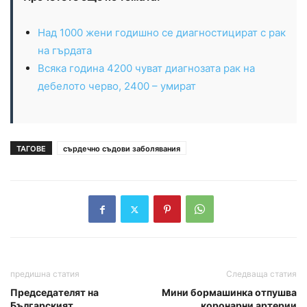
Над 1000 жени годишно се диагностицират с рак
на гърдата
Всяка година 4200 чуват диагнозата рак на
дебелото черво, 2400 – умират
ТАГОВЕ
сърдечно съдови заболявания
предишна статия
Следваща статия
Председателят на
Мини бормашинка отпушва
Българският
коронарни артерии