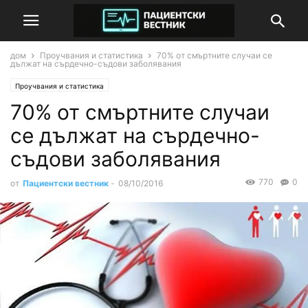
дом
Проучвания и статистика
70% от смъртните случаи се
дължат на сърдечно-съдови заболявания
Проучвания и статистика
70% от смъртните случаи
се дължат на сърдечно-
съдови заболявания
770
0
от
Пациентски вестник
-
08/10/2016