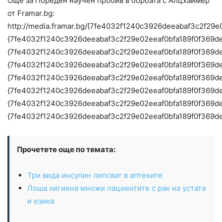
Още за Пореден научен пробив в борбата с Алцхаймер
от Framar.bg:
http://media.framar.bg/{7fe4032f1240c3926deeabaf3c2f
{7fe4032f1240c3926deeabaf3c2f29e02eeaf0bfa189f0f369d
{7fe4032f1240c3926deeabaf3c2f29e02eeaf0bfa189f0f369d
{7fe4032f1240c3926deeabaf3c2f29e02eeaf0bfa189f0f369d
{7fe4032f1240c3926deeabaf3c2f29e02eeaf0bfa189f0f369d
{7fe4032f1240c3926deeabaf3c2f29e02eeaf0bfa189f0f369d
{7fe4032f1240c3926deeabaf3c2f29e02eeaf0bfa189f0f369d
{7fe4032f1240c3926deeabaf3c2f29e02eeaf0bfa189f0f369d
Прочетете още по темата:
Три вида инсулин липсват в аптеките
Лоша хигиена множи пациентите с рак на устата
и езика