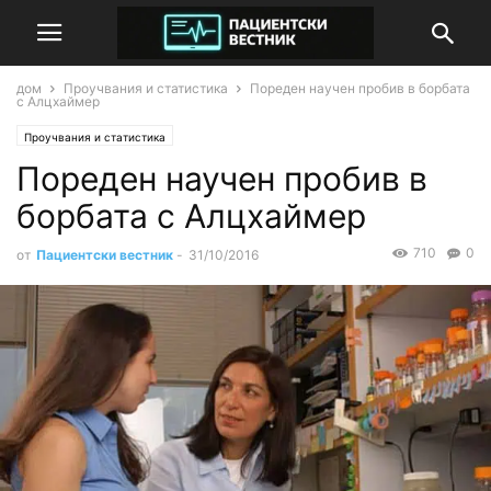
дом
Проучвания и статистика
Пореден научен пробив в борбата
с Алцхаймер
Проучвания и статистика
Пореден научен пробив в
борбата с Алцхаймер
710
0
от
Пациентски вестник
-
31/10/2016