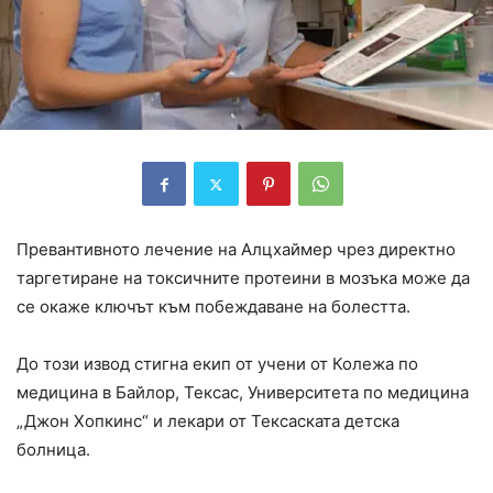
Превантивното лечение на Алцхаймер чрез директно
таргетиране на токсичните протеини в мозъка може да
се окаже ключът към побеждаване на болестта.
До този извод стигна eкип от учени от Колежа по
медицина в Байлор, Тексас, Университета по медицина
„Джон Хопкинс“ и лекари от Тексаската детска
болница.