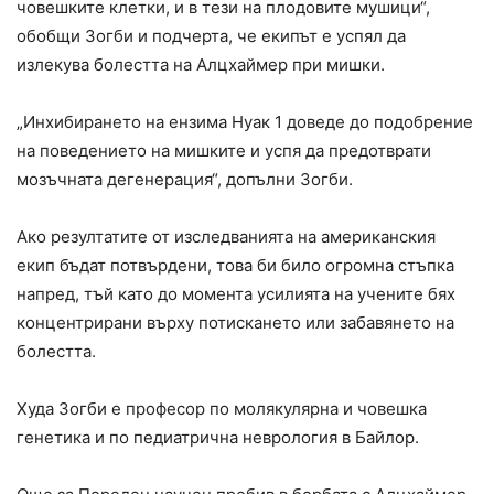
човешките клетки, и в тези на плодовите мушици“,
обобщи Зогби и подчерта, че екипът е успял да
излекува болестта на Алцхаймер при мишки.
„Инхибирането на ензима Нуак 1 доведе до подобрение
на поведението на мишките и успя да предотврати
мозъчната дегенерация“, допълни Зогби.
Ако резултатите от изследванията на американския
екип бъдат потвърдени, това би било огромна стъпка
напред, тъй като до момента усилията на учените бях
концентрирани върху потискането или забавянето на
болестта.
Худа Зогби е професор по молякулярна и човешка
генетика и по педиатрична неврология в Байлор.