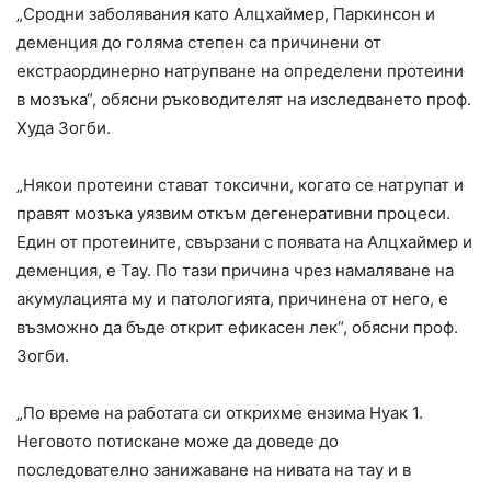
„Сродни заболявания като Алцхаймер, Паркинсон и
деменция до голяма степен са причинени от
екстраординерно натрупване на определени протеини
в мозъка“, обясни ръководителят на изследването проф.
Худа Зогби.
„Някои протеини стават токсични, когато се натрупат и
правят мозъка уязвим откъм дегенеративни процеси.
Един от протеините, свързани с появата на Алцхаймер и
деменция, е Тау. По тази причина чрез намаляване на
акумулацията му и патологията, причинена от него, е
възможно да бъде открит ефикасен лек“, обясни проф.
Зогби.
„По време на работата си открихме ензима Нуак 1.
Неговото потискане може да доведе до
последователно занижаване на нивата на тау и в