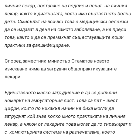
личния лекар, поставяне на подпис и печат на личния
лекар, както и диагнозата, която има съответното болно
дете. Смисълът на всичко това е медицински бележки
да се издават в деня на самото заболяване, а не преди
това, както и да се премахнат съществуващите лоши
практики за фалшифициране.
Според заместник-министър Стаматов новото
изискване няма да затрудни общопрактикуващите
лекари:
Единственото малко затруднение е да се допълни
номерът на амбулаторния лист. Това са пет – шест
цифри, които по никакъв начин не биха могли да
затруднят кой знае колко много практиката на личния
лекар, а някои от лекарите това могат да го тиражират и
с компютърната система на разпечатване, което