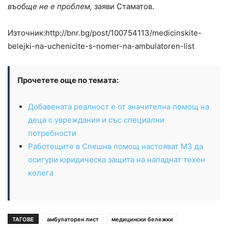
въобще не е проблем,
заяви Стаматов.
Източник:http://bnr.bg/post/100754113/medicinskite-
belejki-na-uchenicite-s-nomer-na-ambulatoren-list
Прочетете още по темата:
Добавената реалност е от значителна помощ на
деца с увреждания и със специални
потребности
Работещите в Спешна помощ настояват МЗ да
осигури юридическа защита на нападнат техен
колега
ТАГОВЕ
амбулаторен лист
медицински бележки