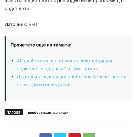
шанс на пациентките с репродуктивни проблеми да
родят дете.
Източник: БНТ
Прочетете още по темата:
40 диабетици ще получат психо-социална
подкрепа след „шока“ от диагнозата
Държавата заделя допълнително 37 млн. лева за
прегледи и изследвания
ТАГОВЕ
конференция на лекари