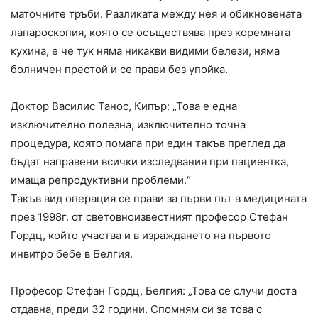
маточните тръби. Разликата между нея и обикновената
лапароскопия, която се осъществява през коремната
кухина, е че тук няма никакви видими белези, няма
болничен престой и се прави без упойка.
Доктор Василис Танос, Кипър: „Това е една
изключително полезна, изключително точна
процедура, която помага при един такъв преглед да
бъдат направени всички изследвания при пациентка,
имаща репродуктивни проблеми.“
Такъв вид операция се прави за първи път в медицината
през 1998г. от световноизвестният професор Стефан
Гордц, който участва и в израждането на първото
инвитро бебе в Белгия.
Професор Стефан Гордц, Белгия: „Това се случи доста
отдавна, преди 32 години. Спомням си за това с