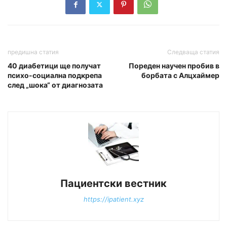
предишна статия
Следваща статия
40 диабетици ще получат
Пореден научен пробив в
психо-социална подкрепа
борбата с Алцхаймер
след „шока“ от диагнозата
Пациентски вестник
https://ipatient.xyz