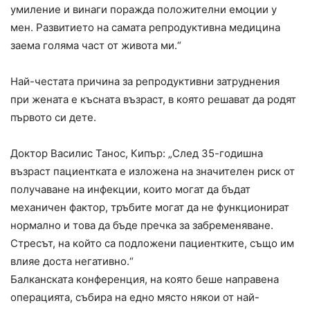
умиление и винаги поражда положителни емоции у
мен. Развитието на самата репродуктивна медицина
заема голяма част от живота ми.“
Най-честата причина за репродуктивни затруднения
при жената е късната възраст, в която решават да родят
първото си дете.
Доктор Василис Танос, Кипър: „След 35-годишна
възраст пациентката е изложена на значителен риск от
получаване на инфекции, които могат да бъдат
механичен фактор, тръбите могат да не функционират
нормално и това да бъде пречка за забременяване.
Стресът, на който са подложени пациентките, също им
влияе доста негативно.“
Балканската конференция, на която беше направена
операцията, събира на едно място някои от най-