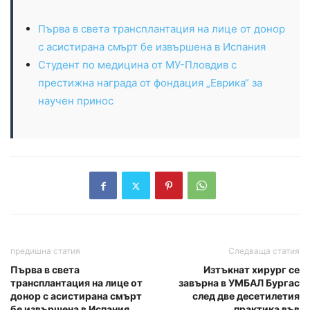
Първа в света трансплантация на лице от донор
с асистирана смърт бе извършена в Испания
Студент по медицина от МУ-Пловдив с
престижна награда от фондация „Еврика“ за
научен принос
предишна статия
Следваща статия
Първа в света
Изтъкнат хирург се
трансплантация на лице от
завърна в УМБАЛ Бургас
донор с асистирана смърт
след две десетилетия
бе извършена в Испания
практика във