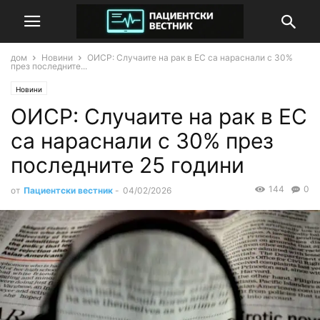
дом
Новини
ОИСР: Случаите на рак в ЕС са нараснали с 30%
през последните...
Новини
ОИСР: Случаите на рак в ЕС
са нараснали с 30% през
последните 25 години
144
0
от
Пациентски вестник
-
04/02/2026