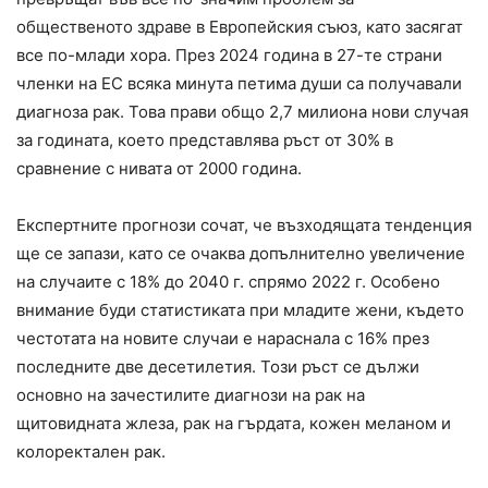
общественото здраве в Европейския съюз, като засягат
все по-млади хора. През 2024 година в 27-те страни
членки на ЕС всяка минута петима души са получавали
диагноза рак. Това прави общо 2,7 милиона нови случая
за годината, което представлява ръст от 30% в
сравнение с нивата от 2000 година.
Експертните прогнози сочат, че възходящата тенденция
ще се запази, като се очаква допълнително увеличение
на случаите с 18% до 2040 г. спрямо 2022 г. Особено
внимание буди статистиката при младите жени, където
честотата на новите случаи е нараснала с 16% през
последните две десетилетия. Този ръст се дължи
основно на зачестилите диагнози на рак на
щитовидната жлеза, рак на гърдата, кожен меланом и
колоректален рак.