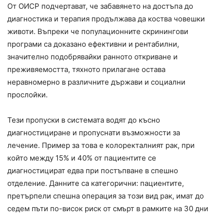
От ОИСР подчертават, че забавянето на достъпа до
диагностика и терапия продължава да коства човешки
животи. Въпреки че популационните скринингови
програми са доказано ефективни и рентабилни,
значително подобрявайки ранното откриване и
преживяемостта, тяхното прилагане остава
неравномерно в различните държави и социални
прослойки.
Тези пропуски в системата водят до късно
диагностициране и пропуснати възможности за
лечение. Пример за това е колоректалният рак, при
който между 15% и 40% от пациентите се
диагностицират едва при постъпване в спешно
отделение. Данните са категорични: пациентите,
претърпели спешна операция за този вид рак, имат до
седем пъти по-висок риск от смърт в рамките на 30 дни