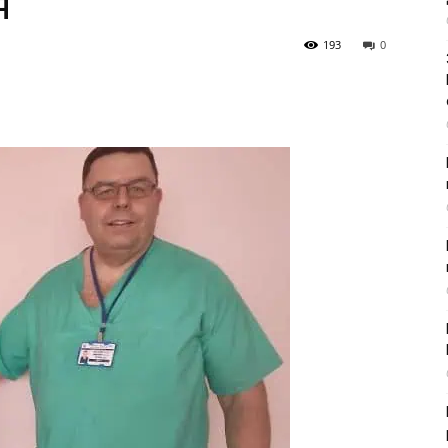
я
193
0