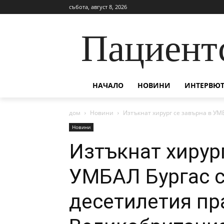
събота, август 8, 2026
Пациент
НАЧАЛО
НОВИНИ
ИНТЕРВЮТ
дом
Новини
Изтъкнат хирург се завърна в УМБ
Новини
Изтъкнат хирург
УМБАЛ Бургас с
десетилетия пр