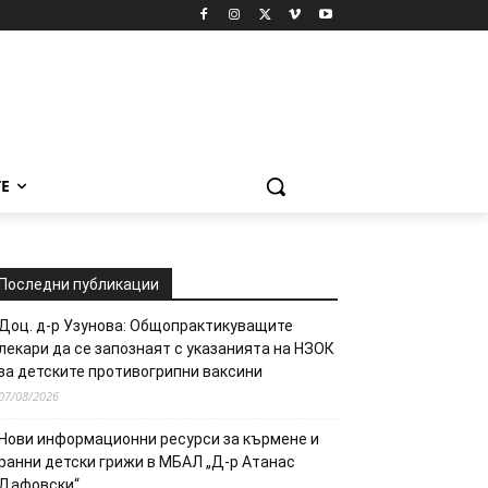
Е
Последни публикации
Доц. д-р Узунова: Общопрактикуващите
лекари да се запознаят с указанията на НЗОК
за детските противогрипни ваксини
07/08/2026
Нови информационни ресурси за кърмене и
ранни детски грижи в МБАЛ „Д-р Атанас
Дафовски“