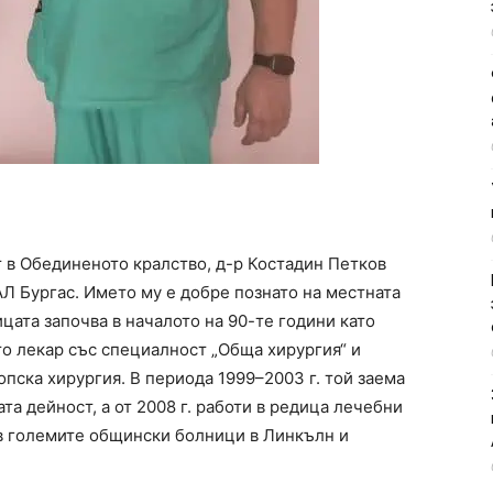
 в Обединеното кралство, д-р Костадин Петков
Л Бургас. Името му е добре познато на местната
цата започва в началото на 90-те години като
то лекар със специалност „Обща хирургия“ и
пска хирургия. В периода 1999–2003 г. той заема
а дейност, а от 2008 г. работи в редица лечебни
в големите общински болници в Линкълн и