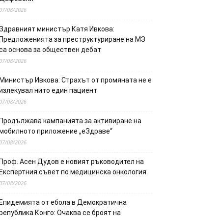
07/08/2026
Здравният министър Катя Ивкова:
Предложенията за преструктуриране на МЗ
са основа за обществен дебат
07/08/2026
Министър Ивкова: Страхът от промяната не е
излекувал нито един пациент
07/08/2026
Продължава кампанията за активиране на
мобилното приложение „еЗдраве“
07/08/2026
Проф. Асен Дудов е новият ръководител на
Експертния съвет по медицинска онкология
07/08/2026
Епидемията от ебола в Демократична
република Конго: Очаква се броят на