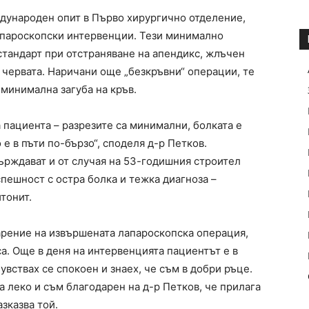
дународен опит в Първо хирургично отделение,
пароскопски интервенции. Тези минимално
стандарт при отстраняване на апендикс, жлъчен
 червата. Наричани още „безкръвни“ операции, те
 минимална загуба на кръв.
 пациента – разрезите са минимални, болката е
е в пъти по-бързо“, споделя д-р Петков.
ърждават и от случая на 53-годишния строител
спешност с остра болка и тежка диагноза –
тонит.
арение на извършената лапароскопска операция,
са. Още в деня на интервенцията пациентът е в
увствах се спокоен и знаех, че съм в добри ръце.
а леко и съм благодарен на д-р Петков, че прилага
зказва той.