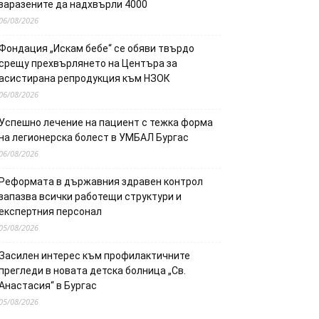
заразените да надхвърли 4000
06/08/2026
Фондация „Искам бебе“ се обяви твърдо
срещу прехвърлянето на Центъра за
асистирана репродукция към НЗОК
06/08/2026
Успешно лечение на пациент с тежка форма
на легионерска болест в УМБАЛ Бургас
06/08/2026
Реформата в държавния здравен контрол
запазва всички работещи структури и
експертния персонал
05/08/2026
Засилен интерес към профилактичните
прегледи в новата детска болница „Св.
Анастасия“ в Бургас
05/08/2026