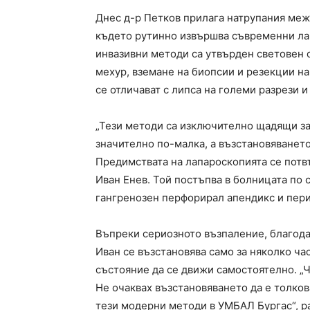
Днес д-р Петков прилага натрупания меж
където рутинно извършва съвременни ла
инвазивни методи са утвърден световен 
мехур, вземане на биопсии и резекции на
се отличават с липса на големи разрези и
„Тези методи са изключително щадящи за
значително по-малка, а възстановяването 
Предимствата на лапароскопията се потв
Иван Енев. Той постъпва в болницата по 
гангренозен перфорирал апендикс и пери
Въпреки сериозното възпаление, благод
Иван се възстановява само за няколко ча
състояние да се движи самостоятелно. „Ч
Не очаквах възстановяването да е толков
тези модерни методи в УМБАЛ Бургас“, ра