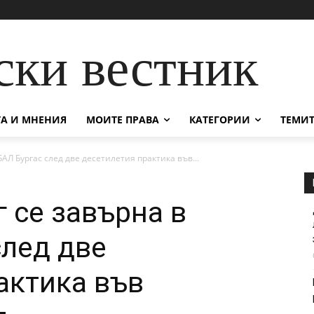
ски вестник
А И МНЕНИЯ
МОИТЕ ПРАВА
КАТЕГОРИИ
ТЕМИТ
АЛ Бургас след две десетилетия практика във...
 се завърна в
лед две
актика във