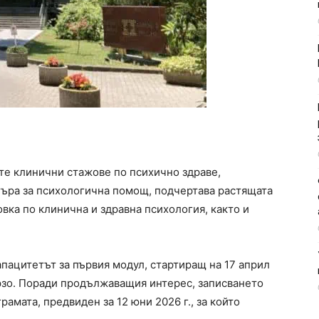
е клинични стажове по психично здраве,
ъра за психологична помощ, подчертава растящата
вка по клинична и здравна психология, както и
пацитетът за първия модул, стартиращ на 17 април
ързо. Поради продължаващия интерес, записването
рамата, предвиден за 12 юни 2026 г., за който