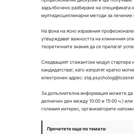
задълбочено разбиране на спецификата 
мултидисциплинарни методи за лечение 
На фона на ясно изразения професионале
утвърждават важността на клиничния опи
теоретичните знания да се прилагат успе
Следващият стажантски модул стартира н
кандидатстват, като изпратят кратко мот
електронен адрес:
staj.psycholog@lozene
За допълнителна информация можете да с
делничен ден между 10:00 и 15:00 ч.) или
големия интерес, организаторите напомня
Прочетете още по темата: