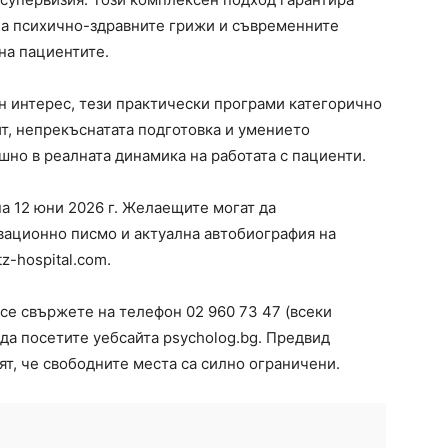
на психично-здравните грижи и съвременните
на пациентите.
н интерес, тези практически програми категорично
т, непрекъснатата подготовка и умението
шно в реалната динамика на работата с пациенти.
а 12 юни 2026 г. Желаещите могат да
ивационно писмо и актуална автобиография на
tz-hospital.com
.
е свържете на телефон 02 960 73 47 (всеки
 да посетите уебсайта psycholog.bg. Предвид
т, че свободните места са силно ограничени.