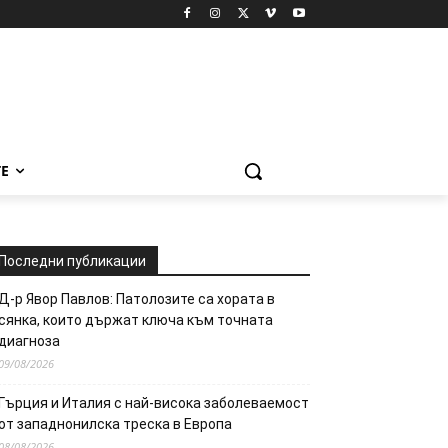
Е
Последни публикации
Д-р Явор Павлов: Патолозите са хората в
сянка, които държат ключа към точната
диагноза
09/08/2026
Гърция и Италия с най-висока заболеваемост
от западнонилска треска в Европа
08/08/2026