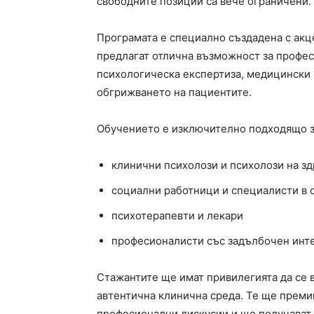
свободните позиции са вече ограничени.
Програмата е специално създадена с акц
предлагат отлична възможност за профес
психологическа експертиза, медицински
обгрижването на пациентите.
Обучението е изключително подходящо з
клинични психолози и психолози на з
социални работници и специалисти в о
психотерапевти и лекари
професионалисти със задълбочен инте
Стажантите ще имат привилегията да се 
автентична клинична среда. Те ще преми
професионални дискусии и ще получават 