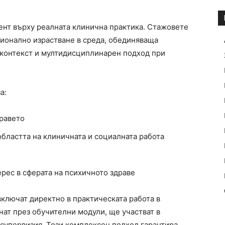
ент върху реалната клинична практика. Стажовете
ионално израстване в среда, обединяваща
 контекст и мултидисциплинарен подход при
а:
дравето
бластта на клиничната и социалната работа
рес в сферата на психичното здраве
включат директно в практическата работа в
нат през обучителни модули, ще участват в
супервизия. Този комплексен подход гарантира