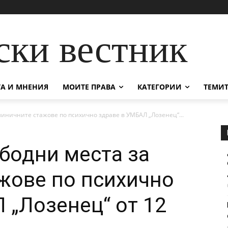
ски вестник
А И МНЕНИЯ
МОИТЕ ПРАВА
КАТЕГОРИИ
ТЕМИТ
иничните стажове по психично здраве в УМБАЛ „Лозенец“...
бодни места за
жове по психично
 „Лозенец“ от 12