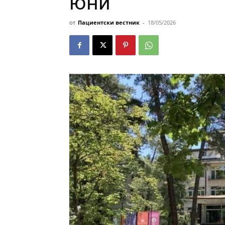
юни
от
Пациентски вестник
-
18/05/2026