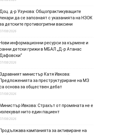
Доц. д-р Узунова: Общопрактикуващите
лекари да се запознаят с указанията на НЗОК
за детските противогрипни ваксини
07/08/2026
Нови информационни ресурси за кърмене и
ранни детски грижи в МБАЛ „Д-р Атанас
Дафовски“
07/08/2026
Здравният министър Катя Ивкова:
Предложенията за преструктуриране на МЗ
са основа за обществен дебат
07/08/2026
Министър Ивкова: Страхът от промяната не е
излекувал нито един пациент
07/08/2026
Продължава кампанията за активиране на