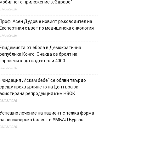
мобилното приложение „еЗдраве“
07/08/2026
Проф. Асен Дудов е новият ръководител на
Експертния съвет по медицинска онкология
07/08/2026
Епидемията от ебола в Демократична
република Конго: Очаква се броят на
заразените да надхвърли 4000
06/08/2026
Фондация „Искам бебе“ се обяви твърдо
срещу прехвърлянето на Центъра за
асистирана репродукция към НЗОК
06/08/2026
Успешно лечение на пациент с тежка форма
на легионерска болест в УМБАЛ Бургас
06/08/2026