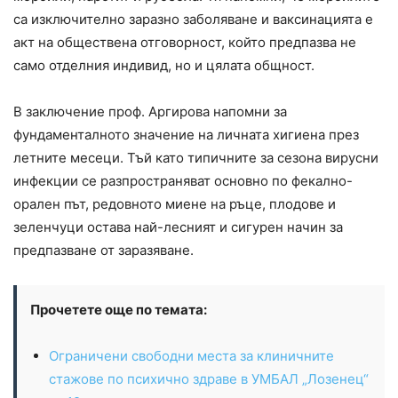
са изключително заразно заболяване и ваксинацията е
акт на обществена отговорност, който предпазва не
само отделния индивид, но и цялата общност.
В заключение проф. Аргирова напомни за
фундаменталното значение на личната хигиена през
летните месеци. Тъй като типичните за сезона вирусни
инфекции се разпространяват основно по фекално-
орален път, редовното миене на ръце, плодове и
зеленчуци остава най-лесният и сигурен начин за
предпазване от заразяване.
Прочетете още по темата:
Ограничени свободни места за клиничните
стажове по психично здраве в УМБАЛ „Лозенец“