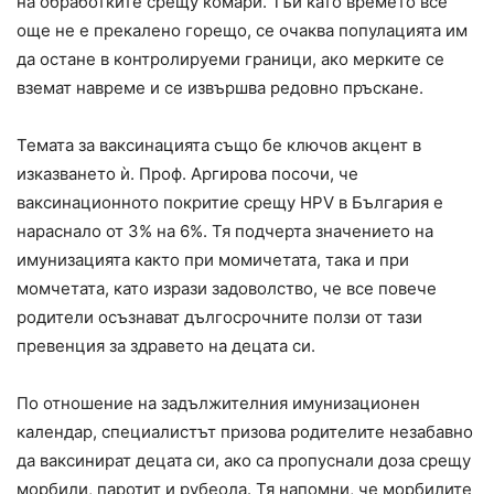
на обработките срещу комари. Тъй като времето все
още не е прекалено горещо, се очаква популацията им
да остане в контролируеми граници, ако мерките се
вземат навреме и се извършва редовно пръскане.
Темата за ваксинацията също бе ключов акцент в
изказването ѝ. Проф. Аргирова посочи, че
ваксинационното покритие срещу HPV в България е
нараснало от 3% на 6%. Тя подчерта значението на
имунизацията както при момичетата, така и при
момчетата, като изрази задоволство, че все повече
родители осъзнават дългосрочните ползи от тази
превенция за здравето на децата си.
По отношение на задължителния имунизационен
календар, специалистът призова родителите незабавно
да ваксинират децата си, ако са пропуснали доза срещу
морбили, паротит и рубеола. Тя напомни, че морбилите