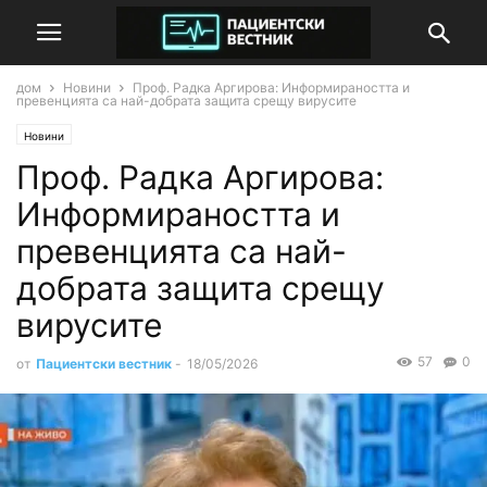
дом
Новини
Проф. Радка Аргирова: Информираността и
превенцията са най-добрата защита срещу вирусите
Новини
Проф. Радка Аргирова:
Информираността и
превенцията са най-
добрата защита срещу
вирусите
57
0
от
Пациентски вестник
-
18/05/2026