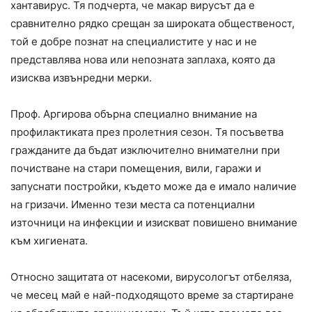
хантавирус. Тя подчерта, че макар вирусът да е
сравнително рядко срещан за широката общественост,
той е добре познат на специалистите у нас и не
представлява нова или непозната заплаха, която да
изисква извънредни мерки.
Проф. Аргирова обърна специално внимание на
профилактиката през пролетния сезон. Тя посъветва
гражданите да бъдат изключително внимателни при
почистване на стари помещения, вили, гаражи и
запуснати постройки, където може да е имало наличие
на гризачи. Именно тези места са потенциални
източници на инфекции и изискват повишено внимание
към хигиената.
Относно защитата от насекоми, вирусологът отбеляза,
че месец май е най-подходящото време за стартиране