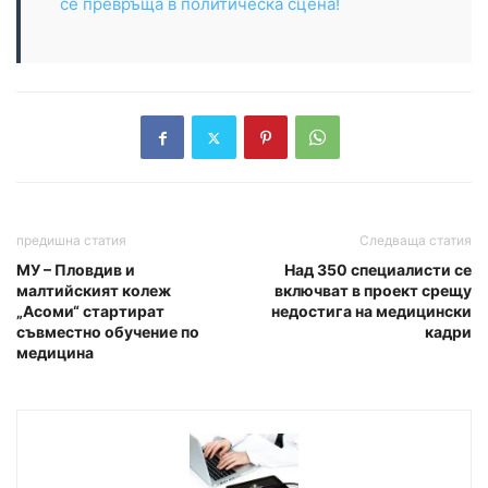
се превръща в политическа сцена!
предишна статия
Следваща статия
МУ – Пловдив и
Над 350 специалисти се
малтийският колеж
включват в проект срещу
„Асоми“ стартират
недостига на медицински
съвместно обучение по
кадри
медицина