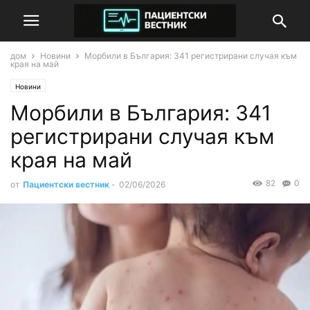
дом
Новини
Морбили в България: 341 регистрирани случая към
края на май
Новини
Морбили в България: 341
регистрирани случая към
края на май
82
0
от
Пациентски вестник
-
02/06/2026