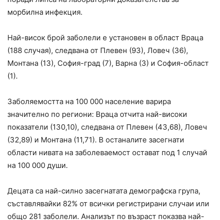
морбилна инфекция.
Най-висок брой заболели е установен в област Враца
(188 случая), следвана от Плевен (93), Ловеч (36),
Монтана (13), София-град (7), Варна (3) и София-област
(1).
Заболяемостта на 100 000 население варира
значително по региони: Враца отчита най-високи
показатели (130,10), следвана от Плевен (43,68), Ловеч
(32,89) и Монтана (11,71). В останалите засегнати
области нивата на заболеваемост остават под 1 случай
на 100 000 души.
Децата са най-силно засегнатата демографска група,
съставлявайки 82% от всички регистрирани случаи или
общо 281 заболели. Анализът по възраст показва най-