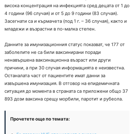
висока концентрация на инфекцията сред децата от 1 до
4 години (96 случая) и от 5 до 9 години (83 случая).
Засегнати са и кърмачета (под 1 г. – 36 случая), както и
младежи и възрастни в по-малка степен.
Данните за имунизационния статус показват, че 177 от
заболелите не са били ваксинирани поради
ненавършена ваксинационна възраст или други
причини, а при 30 случая информацията е неизвестна.
Останалата част от пациентите имат данни за
извършена имунизация. В отговор на епидемичната
ситуация до момента в страната са приложени общо 37
893 дози ваксина срещу морбили, паротит и рубеола.
Прочетете още по темата: