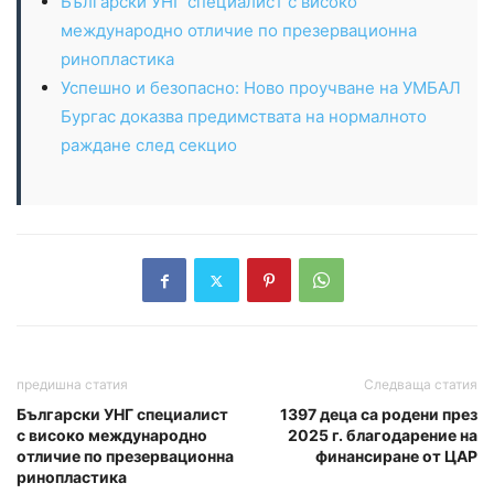
Български УНГ специалист с високо
международно отличие по презервационна
ринопластика
Успешно и безопасно: Ново проучване на УМБАЛ
Бургас доказва предимствата на нормалното
раждане след секцио
предишна статия
Следваща статия
Български УНГ специалист
1397 деца са родени през
с високо международно
2025 г. благодарение на
отличие по презервационна
финансиране от ЦАР
ринопластика