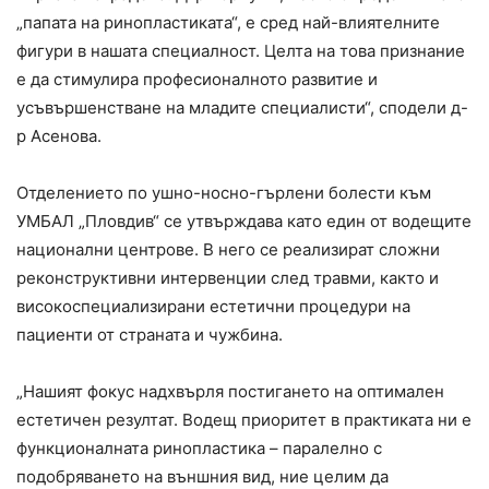
„папата на ринопластиката“, е сред най-влиятелните
фигури в нашата специалност. Целта на това признание
е да стимулира професионалното развитие и
усъвършенстване на младите специалисти“, сподели д-
р Асенова.
Отделението по ушно-носно-гърлени болести към
УМБАЛ „Пловдив“ се утвърждава като един от водещите
национални центрове. В него се реализират сложни
реконструктивни интервенции след травми, както и
високоспециализирани естетични процедури на
пациенти от страната и чужбина.
„Нашият фокус надхвърля постигането на оптимален
естетичен резултат. Водещ приоритет в практиката ни е
функционалната ринопластика – паралелно с
подобряването на външния вид, ние целим да