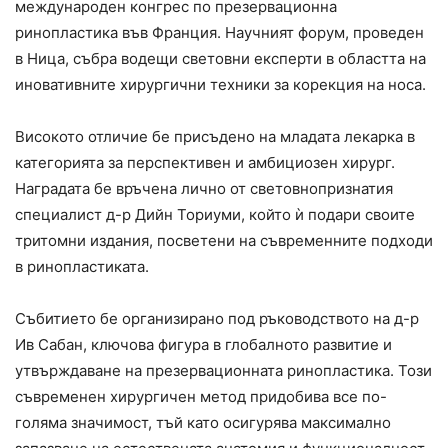
международен конгрес по презервационна
ринопластика във Франция. Научният форум, проведен
в Ница, събра водещи световни експерти в областта на
иновативните хирургични техники за корекция на носа.
Високото отличие бе присъдено на младата лекарка в
категорията за перспективен и амбициозен хирург.
Наградата бе връчена лично от световнопризнатия
специалист д-р Дийн Ториуми, който ѝ подари своите
тритомни издания, посветени на съвременните подходи
в ринопластиката.
Събитието бе организирано под ръководството на д-р
Ив Сабан, ключова фигура в глобалното развитие и
утвърждаване на презервационната ринопластика. Този
съвременен хирургичен метод придобива все по-
голяма значимост, тъй като осигурява максимално