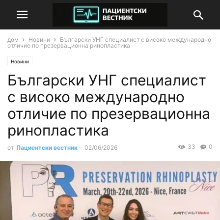
дом
Новини
Български УНГ специалист с високо международно
отличие по презервационна ринопластика
Новини
Български УНГ специалист
с високо международно
отличие по презервационна
ринопластика
33
0
от
Пациентски вестник
-
02/06/2026