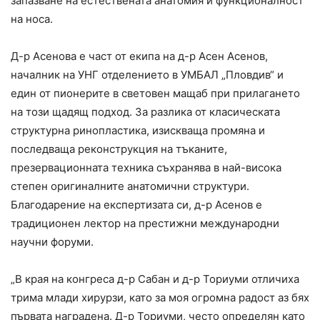
запазване на естествената анатомия и функционалност
на носа.
Д-р Асенова е част от екипа на д-р Асен Асенов,
началник на УНГ отделението в УМБАЛ „Пловдив“ и
един от пионерите в световен мащаб при прилагането
на този щадящ подход. За разлика от класическата
структурна ринопластика, изискваща промяна и
последваща реконструкция на тъканите,
презервационната техника съхранява в най-висока
степен оригиналните анатомични структури.
Благодарение на експертизата си, д-р Асенов е
традиционен лектор на престижни международни
научни форуми.
„В края на конгреса д-р Сабан и д-р Ториуми отличиха
трима млади хирурзи, като за моя огромна радост аз бях
първата наградена. Д-р Ториуми, често определян като