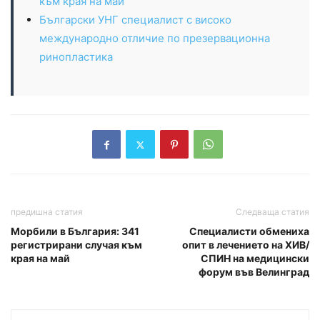
към края на май
Български УНГ специалист с високо
международно отличие по презервационна
ринопластика
предишна статия
Следваща статия
Морбили в България: 341
Специалисти обмениха
регистрирани случая към
опит в лечението на ХИВ/
края на май
СПИН на медицински
форум във Велинград