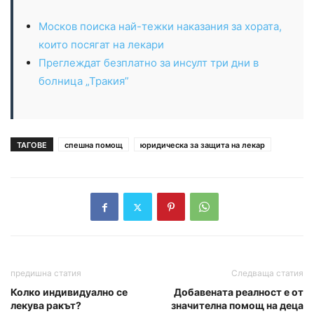
Москов поиска най-тежки наказания за хората,
които посягат на лекари
Преглеждат безплатно за инсулт три дни в
болница „Тракия”
ТАГОВЕ
спешна помощ
юридическа за защита на лекар
предишна статия
Следваща статия
Колко индивидуално се
Добавената реалност е от
лекува ракът?
значителна помощ на деца