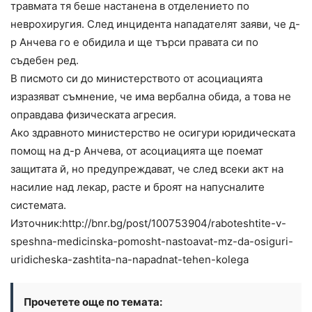
травмата тя беше настанена в отделението по
неврохиругия. След инцидента нападателят заяви, че д-
р Анчева го е обидила и ще търси правата си по
съдебен ред.
В писмото си до министерството от асоциацията
изразяват съмнение, че има вербална обида, а това не
оправдава физическата агресия.
Ако здравното министерство не осигури юридическата
помощ на д-р Анчева, от асоциацията ще поемат
защитата й, но предупреждават, че след всеки акт на
насилие над лекар, расте и броят на напусналите
системата.
Източник:http://bnr.bg/post/100753904/raboteshtite-v-
speshna-medicinska-pomosht-nastoavat-mz-da-osiguri-
uridicheska-zashtita-na-napadnat-tehen-kolega
Прочетете още по темата: