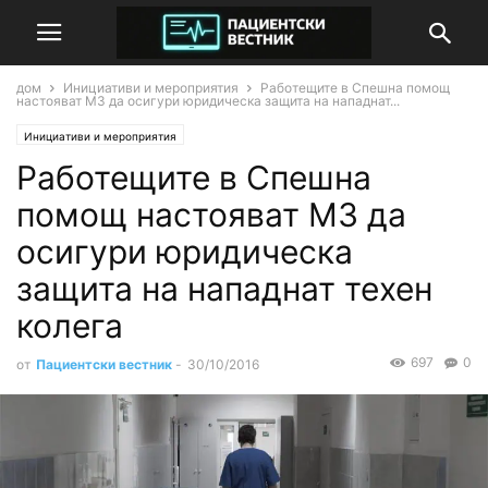
дом
Инициативи и мероприятия
Работещите в Спешна помощ
настояват МЗ да осигури юридическа защита на нападнат...
Инициативи и мероприятия
Работещите в Спешна
помощ настояват МЗ да
осигури юридическа
защита на нападнат техен
колега
697
0
от
Пациентски вестник
-
30/10/2016