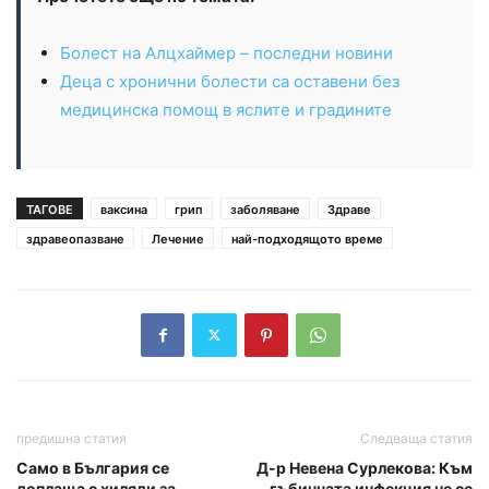
Болест на Алцхаймер – последни новини
Деца с хронични болести са оставени без
медицинска помощ в яслите и градините
ТАГОВЕ
ваксина
грип
заболяване
Здраве
здравеопазване
Лечение
най-подходящото време
предишна статия
Следваща статия
Само в България се
Д-р Невена Сурлекова: Към
доплаща с хиляди за
гъбичната инфекция не се