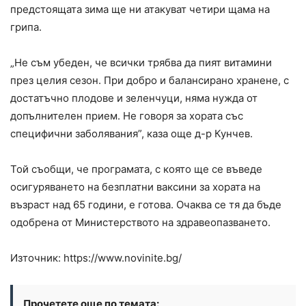
предстоящата зима ще ни атакуват четири щама на
грипа.
„Не съм убеден, че всички трябва да пият витамини
през целия сезон. При добро и балансирано хранене, с
достатъчно плодове и зеленчуци, няма нужда от
допълнителен прием. Не говоря за хората със
специфични заболявания”, каза още д-р Кунчев.
Той съобщи, че програмата, с която ще се въведе
осигуряването на безплатни ваксини за хората на
възраст над 65 години, е готова. Очаква се тя да бъде
одобрена от Министерството на здравеопазването.
Източник: https://www.novinite.bg/
Прочетете още по темата: