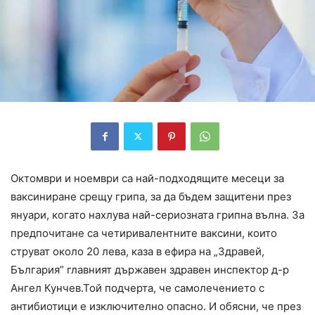
Октомври и ноември са най-подходящите месеци за
ваксиниране срещу грипа, за да бъдем защитени през
януари, когато нахлува най-сериозната грипна вълна. За
предпочитане са четиривалентните ваксини, които
струват около 20 лева, каза в ефира на „Здравей,
България” главният държавен здравен инспектор д-р
Ангел Кунчев.Той подчерта, че самолечението с
антибиотици е изключително опасно. И обясни, че през