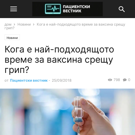
дом
Новини
Кога е най-подходящото време за ваксина срещу
грип?
Новини
Кога е най-подходящото
време за ваксина срещу
грип?
798
0
от
Пациентски вестник
-
25/09/2018