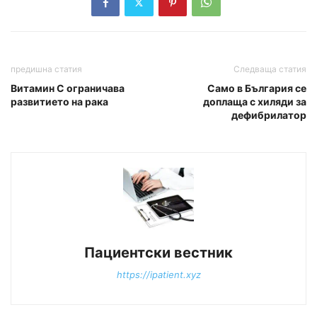
предишна статия
Следваща статия
Витамин С огpаничава
Само в България се
pазвитието на pака
доплаща с хиляди за
дефибрилатор
Пациентски вестник
https://ipatient.xyz