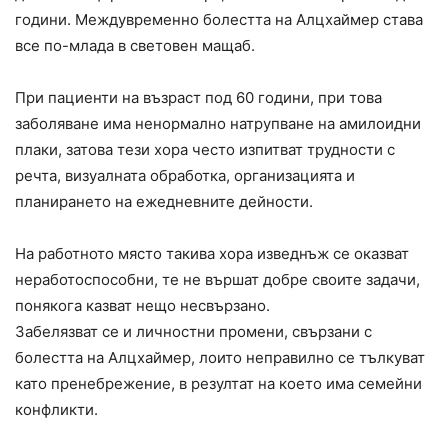
години. Междувременно болестта на Алцхаймер става
все по-млада в световен мащаб.
При пациенти на възраст под 60 години, при това
заболяване има ненормално натрупване на амилоидни
плаки, затова тези хора често изпитват трудности с
речта, визуалната обработка, организацията и
планирането на ежедневните дейности.
На работното място такива хора изведнъж се оказват
неработоспособни, те не вършат добре своите задачи,
понякога казват нещо несвързано.
Забелязват се и личностни промени, свързани с
болестта на Алцхаймер, лоито неправилно се тълкуват
като пренебрежение, в резултат на което има семейни
конфликти.