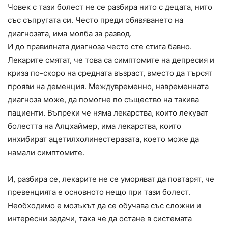
Човек с тази болест не се разбира нито с децата, нито
със съпругата си. Често преди обявяването на
диагнозата, има молба за развод.
И до правилната диагноза често сте стига бавно.
Лекарите смятат, че това са симптомите на депресия и
криза по-скоро на средната възраст, вместо да търсят
прояви на деменция. Междувременно, навременната
диагноза може, да помогне по същество на такива
пациенти. Въпреки че няма лекарства, които лекуват
болестта на Алцхаймер, има лекарства, които
инхибират ацетилхолинестеразата, което може да
намали симптомите.
И, разбира се, лекарите не се уморяват да повтарят, че
превенцията е основното нещо при тази болест.
Необходимо е мозъкът да се обучава със сложни и
интересни задачи, така че да остане в системата