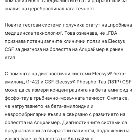
компания Rosh. Специалистите са ги разработили за
анализ на цереброспиналната течност.
Новите тестови системи получиха статут на „пробивна
медицинска технология“. Това означава, че „FDA
признава потенциалните клинични ползи на Elecsys
CSF за диагноза на болестта на Алцхаймер в ранен
етап.
С помощта на диагностични системи Elecsys® бета-
амилоид (1-42) и CSF Elecsys® Phospho-Tau (181P) CSF
може да се измери концентрацията на бета-амилоид и
фосфо-тау в гръбначно-мозъчната течност. Смята се,
че натрупването на бета-амилоидни и
неврофибриларни възли е свързано с развитието на
болестта на Алцхаймер. Диагностичните системи са
предназначени за възрастни пациенти, подложени на
изследване за болестта на Алцхаймер.