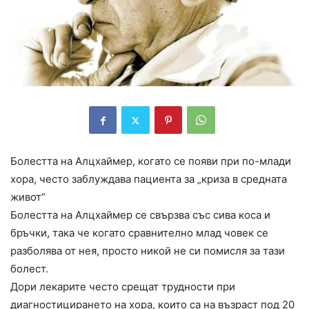
Болестта на Алцхаймер, когато се появи при по-млади
хора, често заблуждава пациента за „криза в средната
живот“
Болестта на Алцхаймер се свързва със сива коса и
бръчки, така че когато сравнително млад човек се
разболява от нея, просто никой не си помисля за тази
болест.
Дори лекарите често срещат трудности при
диагностицирането на хора, които са на възраст под 20