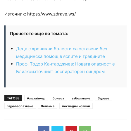
Източник: https://www.zdrave.ws/
Прочетете още по темата:
Деца с хронични болести са оставени без
медицинска помощ в яслите и градините
Проф. Тодор Кантарджиев: Новата опасност е
Близкоизточният респираторен синдром
ТАГОВЕ
Алцхаймер
болест
заболяване
Здраве
здравеопазване
Лечение
последни новини