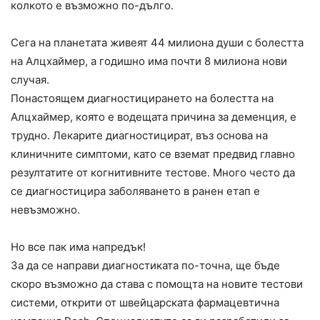
колкото е възможно по-дълго.
Сега на планетата живеят 44 милиона души с болестта
на Алцхаймер, а годишно има почти 8 милиона нови
случая.
Понастоящем диагностицирането на болестта на
Алцхаймер, която е водещата причина за деменция, е
трудно. Лекарите диагностицират, въз основа на
клиничните симптоми, като се вземат предвид главно
резултатите от когнитивните тестове. Много често да
се диагностицира заболяването в ранен етап е
невъзможно.
Но все пак има напредък!
За да се направи диагностиката по-точна, ще бъде
скоро възможно да става с помощта на новите тестови
системи, открити от швейцарската фармацевтична