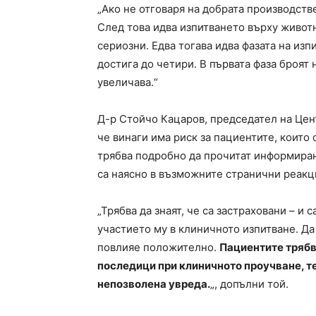
„Ако не отговаря на добрата производств
След това идва изпитването върху животн
сериозни. Едва тогава идва фазата на изпи
достига до четири. В първата фаза броят
увеличава.“
Д-р Стойчо Кацаров, председател на Цент
че винаги има риск за пациентите, които
трябва подробно да прочитат информиран
са наясно в възможните странични реакц
„Трябва да знаят, че са застраховани – и
участието му в клиничното изпитване. Да
повлияе положително.
Пациентите трябв
последици при клиничното проучване, т
непозволена увреда.
„, допълни той.