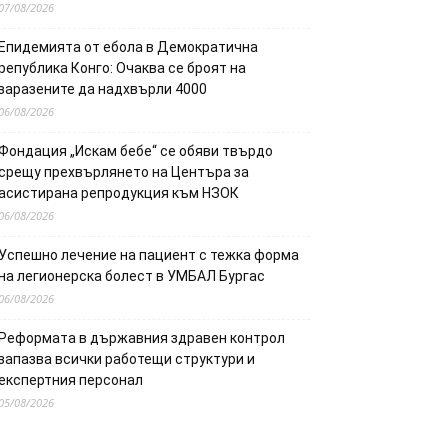
07/08/2026
Епидемията от ебола в Демократична
република Конго: Очаква се броят на
заразените да надхвърли 4000
06/08/2026
Фондация „Искам бебе“ се обяви твърдо
срещу прехвърлянето на Центъра за
асистирана репродукция към НЗОК
06/08/2026
Успешно лечение на пациент с тежка форма
на легионерска болест в УМБАЛ Бургас
06/08/2026
Реформата в държавния здравен контрол
запазва всички работещи структури и
експертния персонал
05/08/2026