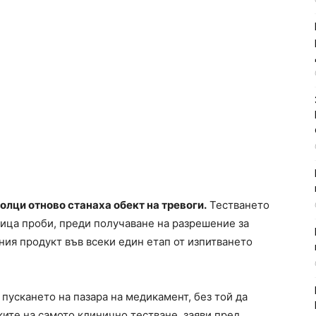
лци отново станаха обект на тревоги.
Тестването
ица проби, преди получаване на разрешение за
ния продукт във всеки един етап от изпитването
 пускането на пазара на медикамент, без той да
ките на самото клинично тестване, заяви пред