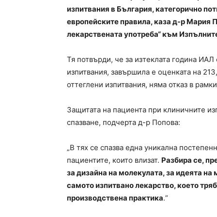
изпитвания в България, категорично по
европейските правила, каза д-р Мария П
лекарствената употреба“ към Изпълните
Тя потвърди, че за изтеклата година ИАЛ
изпитвания, завършила е оценката на 213
оттеглени изпитвания, няма отказ в рамки
Защитата на пациента при клиничните из
спазване, подчерта д-р Попова:
„В тях се спазва една уникална постепен
пациентите, които влизат.
Разбира се, пр
за дизайна на молекулата, за идеята на
самото изпитвано лекарство, което тряб
производствена практика
.“