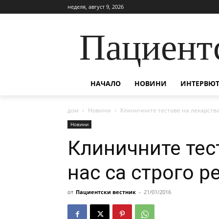
неделя, август 9, 2026
Пациент
НАЧАЛО
НОВИНИ
ИНТЕРВЮТ
дом
Новини
Клиничните тестове на лекарства
Новини
Клиничните тес
нас са строго р
от
Пациентски вестник
-
21/01/2016