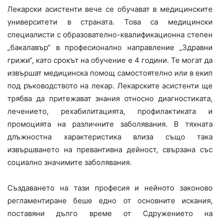
Лекарски асистенти вече се обучават в медицинските
университети в страната. Това са медицински
специалисти с образователно-квалификационна степен
„бакалавър“ в професионално направление „Здравни
грижи“, като срокът на обучение е 4 години. Те могат да
извършат медицинска помощ самостоятелно или в екип
под ръководството на лекар. Лекарските асистенти ще
трябва да притежават знания относно диагностиката,
лечението, рехабилитацията, профилактиката и
промоцията на различните заболявания. В тяхната
длъжностна характеристика влиза също така
извършването на превантивна дейност, свързана със
социално значимите заболявания.
Създаването на тази професия и нейното законово
регламентиране беше едно от основните искания,
поставяни дълго време от Сдружението на