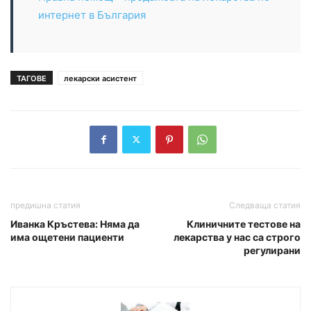
интернет в България
ТАГОВЕ
лекарски асистент
предишна статия
Следваща статия
Иванка Кръстева: Няма да
Клиничните тестове на
има ощетени пациенти
лекарства у нас са строго
регулирани