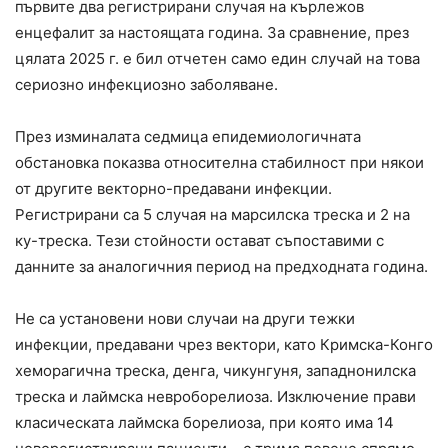
първите два регистрирани случая на кърлежов
енцефалит за настоящата година. За сравнение, през
цялата 2025 г. е бил отчетен само един случай на това
сериозно инфекциозно заболяване.
През изминалата седмица епидемиологичната
обстановка показва относителна стабилност при някои
от другите векторно-предавани инфекции.
Регистрирани са 5 случая на марсилска треска и 2 на
ку-треска. Тези стойности остават съпоставими с
данните за аналогичния период на предходната година.
Не са установени нови случаи на други тежки
инфекции, предавани чрез вектори, като Кримска-Конго
хеморагична треска, денга, чикунгуня, западнонилска
треска и лаймска невроборелиоза. Изключение прави
класическата лаймска борелиоза, при която има 14