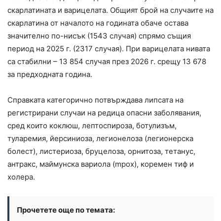
скарлатината и варицелата. Общият брой на случаите на
скарлатина от началото на годината обаче остава
значително по-нисък (1543 случая) спрямо същия
период на 2025 г. (2317 случая). При варицелата нивата
са стабилни – 13 854 случая през 2026 г. срещу 13 678
за предходната година.
Справката категорично потвърждава липсата на
регистрирани случаи на редица опасни заболявания,
сред които коклюш, лептоспироза, ботулизъм,
туларемия, йерсиниоза, легионелоза (легионерска
болест), листериоза, бруцелоза, орнитоза, тетанус,
антракс, маймунска вариола (mpox), коремен тиф и
холера.
Прочетете още по темата: