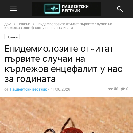
дом
Новини
Епидемиолозите отчитат първите случаи на
кърлежов енцефалит у нас за годината
Новини
Епидемиолозите отчитат
първите случаи на
кърлежов енцефалит у нас
за годината
59
0
от
Пациентски вестник
-
11/06/2026