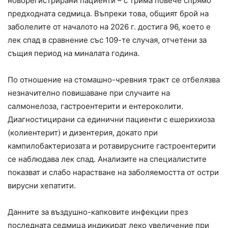
новорегистрирани пациенти – с трима повече спрямо
предходната седмица. Въпреки това, общият брой на
заболелите от началото на 2026 г. достига 96, което е
лек спад в сравнение със 109-те случая, отчетени за
същия период на миналата година.
По отношение на стомашно-чревния тракт се отбелязва
незначително повишаване при случаите на
салмонелоза, гастроентерити и ентероколити.
Диагностицирани са единични пациенти с ешерихиоза
(колиентерит) и дизентерия, докато при
кампилобактериозата и ротавирусните гастроентерити
се наблюдава лек спад. Анализите на специалистите
показват и слабо нарастване на заболяемостта от остри
вирусни хепатити.
Данните за въздушно-капковите инфекции през
последната седмица индикират леко увеличение при