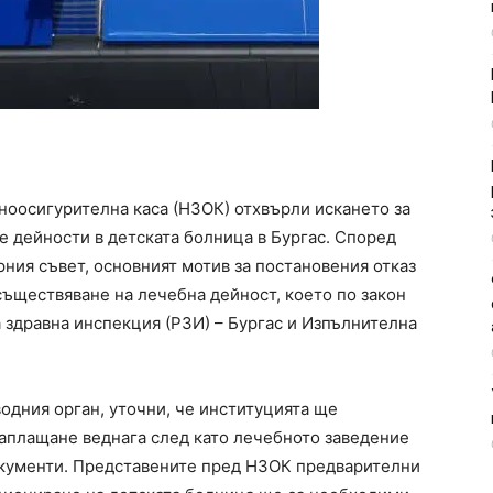
ноосигурителна каса (НЗОК) отхвърли искането за
 дейности в детската болница в Бургас. Според
ния съвет, основният мотив за постановения отказ
съществяване на лечебна дейност, което по закон
 здравна инспекция (РЗИ) – Бургас и Изпълнителна
водния орган, уточни, че институцията ще
заплащане веднага след като лечебното заведение
кументи. Представените пред НЗОК предварителни