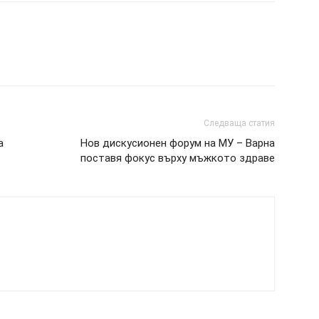
Следваща статия
а
Нов дискусионен форум на МУ – Варна
поставя фокус върху мъжкото здраве