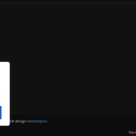
.
.
ни . Web design
enicomp.eu
Нач