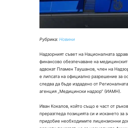
Рубрика:
Новини
Надзорният съвет на Националната здрав
финансово обезпечаване на медицинските
адвокат Пламен Таушанов, член на Надзор
е липсата на официално разрешение за о
следва да бъде издадено от Регионалната
агенция „Медицински надзор“ (ИАМН).
Иван Кокалов, който също е част от ръко
преразгледа позицията си и искането за 
придобие необходимите лицензионни до