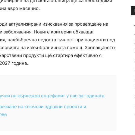
кциониране на детската болница ще са необходими
она евро месечно.
ърди актуализирани изисквания за провеждане на
и заболявания. Новите критерии обхващат
фия, надбъбречна недостатъчност при пациенти под
условията на извънболничната помощ. Заплащането
екарствени продукти ще стартира ефективно с
2027 година.
учаи на кърлежов енцефалит у нас за годината
сяване на ключови здравни проекти и
ове