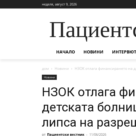
неделя, август 9, 2026
Пациент
НАЧАЛО
НОВИНИ
ИНТЕРВЮТ
дом
Новини
НЗОК отлага финансирането на де
Новини
НЗОК отлага фи
детската болни
липса на разре
от
Пациентски вестник
-
11/06/2026