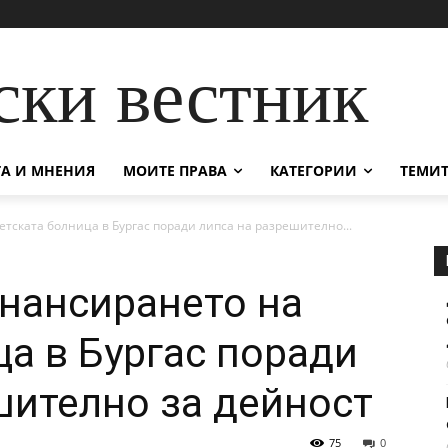
ски вестник
А И МНЕНИЯ
МОИТЕ ПРАВА
КАТЕГОРИИ
ТЕМИТ
тската болница в Бургас поради липса на разрешително...
нансирането на
ца в Бургас поради
шително за дейност
75
0