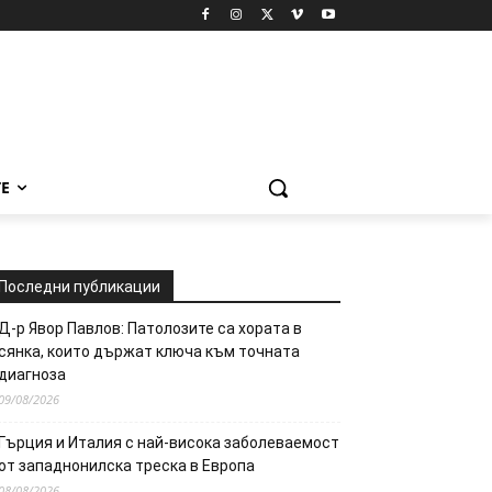
Е
Последни публикации
Д-р Явор Павлов: Патолозите са хората в
сянка, които държат ключа към точната
диагноза
09/08/2026
Гърция и Италия с най-висока заболеваемост
от западнонилска треска в Европа
08/08/2026