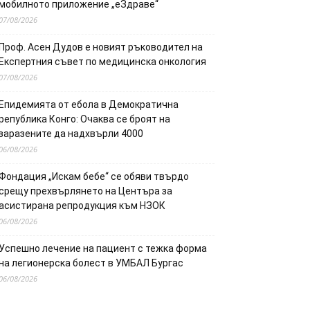
мобилното приложение „еЗдраве“
07/08/2026
Проф. Асен Дудов е новият ръководител на
Експертния съвет по медицинска онкология
07/08/2026
Епидемията от ебола в Демократична
република Конго: Очаква се броят на
заразените да надхвърли 4000
06/08/2026
Фондация „Искам бебе“ се обяви твърдо
срещу прехвърлянето на Центъра за
асистирана репродукция към НЗОК
06/08/2026
Успешно лечение на пациент с тежка форма
на легионерска болест в УМБАЛ Бургас
06/08/2026