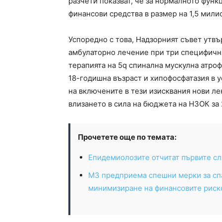
разчети показват, че за нормалното фун
финансови средства в размер на 1,5 мили
Успоредно с това, Надзорният съвет утв
амбулаторно лечение при три специфичн
терапията на 5q спинална мускулна атро
18-годишна възраст и хипофосфатазия в 
на включените в тези изисквания нови л
влизането в сила на бюджета на НЗОК за 
Прочетете още по темата:
Епидемиолозите отчитат първите сл
МЗ предприема спешни мерки за спа
минимизиране на финансовите риск