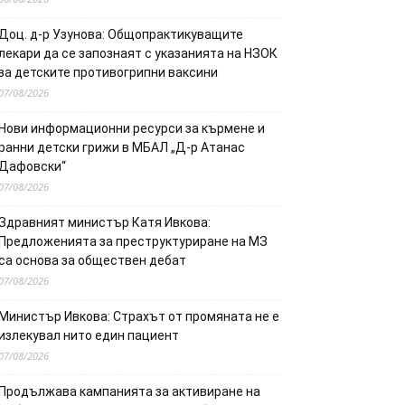
Доц. д-р Узунова: Общопрактикуващите
лекари да се запознаят с указанията на НЗОК
за детските противогрипни ваксини
07/08/2026
Нови информационни ресурси за кърмене и
ранни детски грижи в МБАЛ „Д-р Атанас
Дафовски“
07/08/2026
Здравният министър Катя Ивкова:
Предложенията за преструктуриране на МЗ
са основа за обществен дебат
07/08/2026
Министър Ивкова: Страхът от промяната не е
излекувал нито един пациент
07/08/2026
Продължава кампанията за активиране на