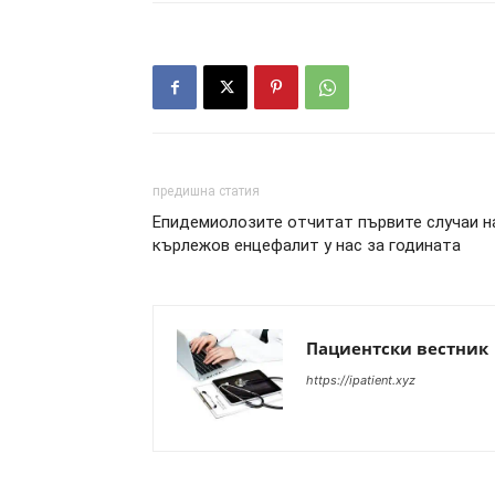
предишна статия
Епидемиолозите отчитат първите случаи н
кърлежов енцефалит у нас за годината
Пациентски вестник
https://ipatient.xyz