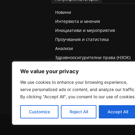
Новини
Интервюта и мнения
Инициативи и мероприятия
Проучвания и статистика
Анализи
Здравноосигурителни права (НЗОК)
Права на деца и родители
We value your privacy
Медицинска експертиза (ТЕЛК/НЕЛК)
We use cookies to enhance your browsing experience,
serve personalized ads or content, and analyze our traffic
By clicking "Accept All", you consent to our use of cookies
Customize
Reject All
Accept All
2025 © Пациентски вестник. Всички права запазе