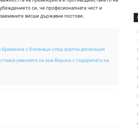
 убеждението си, че професионалната чест и
 заеманите висши държавни постове.
 бременна с близнаци след аортна дисекация
тваха уменията си във Верона с подкрепата на