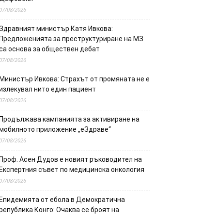
07/08/2026
Здравният министър Катя Ивкова:
Предложенията за преструктуриране на МЗ
са основа за обществен дебат
07/08/2026
Министър Ивкова: Страхът от промяната не е
излекувал нито един пациент
07/08/2026
Продължава кампанията за активиране на
мобилното приложение „еЗдраве“
07/08/2026
Проф. Асен Дудов е новият ръководител на
Експертния съвет по медицинска онкология
07/08/2026
Епидемията от ебола в Демократична
република Конго: Очаква се броят на