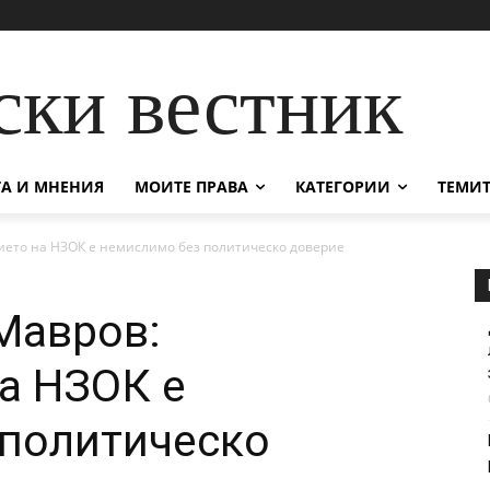
ски вестник
А И МНЕНИЯ
МОИТЕ ПРАВА
КАТЕГОРИИ
ТЕМИТ
ето на НЗОК е немислимо без политическо доверие
Мавров:
а НЗОК е
 политическо