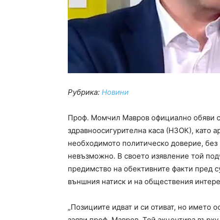
Рубрика:
Новини
Проф. Момчил Мавров официално обяви св
здравноосигурителна каса (НЗОК), като а
необходимото политическо доверие, без 
невъзможно. В своето изявление той подч
предимство на обективните факти пред су
външния натиск и на обществения интере
„Позициите идват и си отиват, но името о
заяви проф. Мавров. Той акцентира върх