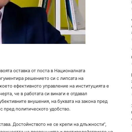
оята оставка от поста в Националната
ргументира решението си с липсата на
което ефективното управление на институцията е
ерта, че в работата си винаги е отдавал
бективните внушения, на буквата на закона пред
с пред политическото удобство.
става. Достойнството не се крепи на длъжности“,
у важността на превенцията и противодействието на