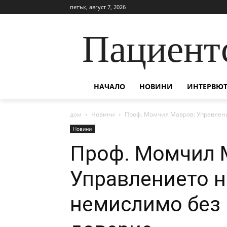
петък, август 7, 2026
Пациент
НАЧАЛО
НОВИНИ
ИНТЕРВЮТ
дом
Новини
Проф. Момчил Мавров: Управлени
Новини
Проф. Момчил 
Управлението н
немислимо без