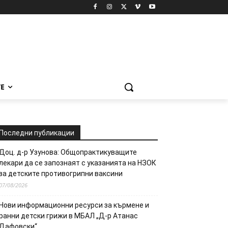
Е
Последни публикации
Доц. д-р Узунова: Общопрактикуващите
лекари да се запознаят с указанията на НЗОК
за детските противогрипни ваксини
07/08/2026
Нови информационни ресурси за кърмене и
ранни детски грижи в МБАЛ „Д-р Атанас
Дафовски“