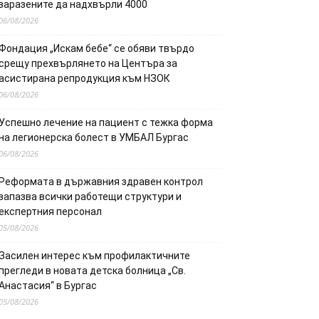
заразените да надхвърли 4000
06/08/2026
Фондация „Искам бебе“ се обяви твърдо
срещу прехвърлянето на Центъра за
асистирана репродукция към НЗОК
06/08/2026
Успешно лечение на пациент с тежка форма
на легионерска болест в УМБАЛ Бургас
06/08/2026
Реформата в държавния здравен контрол
запазва всички работещи структури и
експертния персонал
05/08/2026
Засилен интерес към профилактичните
прегледи в новата детска болница „Св.
Анастасия“ в Бургас
05/08/2026