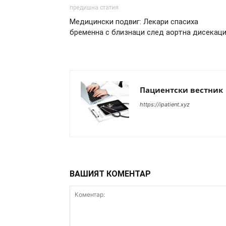
предишна статия
Медицински подвиг: Лекари спасиха
бременна с близнаци след аортна дисекац
Пациентски вестник
https://ipatient.xyz
ВАШИЯТ КОМЕНТАР