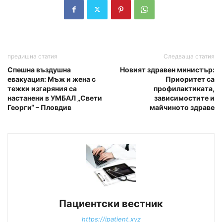
предишна статия
Следваща статия
Спешна въздушна
Новият здравен министър:
евакуация: Мъж и жена с
Приоритет са
тежки изгаряния са
профилактиката,
настанени в УМБАЛ „Свети
зависимостите и
Георги“ – Пловдив
майчиното здраве
Пациентски вестник
https://ipatient.xyz