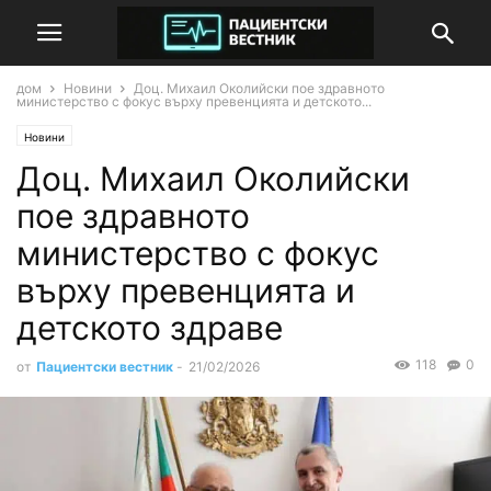
дом
Новини
Доц. Михаил Околийски пое здравното
министерство с фокус върху превенцията и детското...
Новини
Доц. Михаил Околийски
пое здравното
министерство с фокус
върху превенцията и
детското здраве
118
0
от
Пациентски вестник
-
21/02/2026