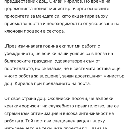
предшественик доц. Силви Кирилов. По време на
церемонията новият министър очерта основните
приоритети за мандата си, като акцентира върху
приемствеността и необходимостта от ускоряване на
ключови процеси в сектора.
„През изминалата година екипът ми работи с
убеждението, че всички наши усилия са в полза на
българските граждани. Удовлетворен съм от
постигнатото, но съзнавам, че в системата остава още
много работа за вършене“, заяви досегашният министър
доц. Кирилов при предаването на поста.
От своя страна доц. Околийски посочи, че въпреки
краткия хоризонт на служебното правителство, ще се
стреми към оптимизация и висока интензивност на
работата. Той постави специален акцент върху
изпълнението на текущите проекти по Плана за