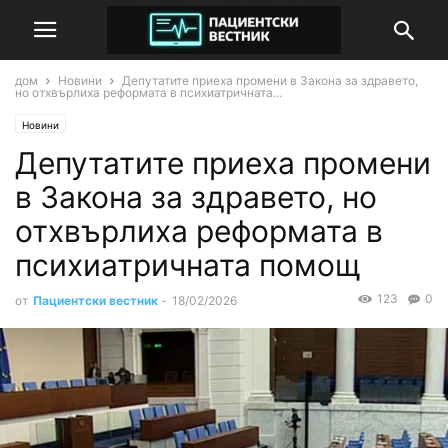
дом
Новини
Депутатите приеха промени в Закона за здравето,
но отхвърлиха реформата в психиатричната...
Новини
Депутатите приеха промени
в Закона за здравето, но
отхвърлиха реформата в
психиатричната помощ
123
0
от
Пациентски вестник
-
18/02/2026