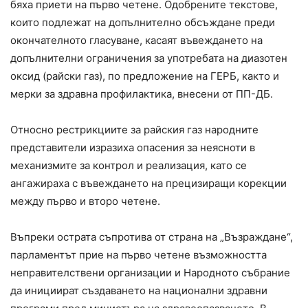
бяха приети на първо четене. Одобрените текстове,
които подлежат на допълнително обсъждане преди
окончателното гласуване, касаят въвеждането на
допълнителни ограничения за употребата на диазотен
оксид (райски газ), по предложение на ГЕРБ, както и
мерки за здравна профилактика, внесени от ПП-ДБ.
Относно рестрикциите за райския газ народните
представители изразиха опасения за неясноти в
механизмите за контрол и реализация, като се
ангажираха с въвеждането на прецизиращи корекции
между първо и второ четене.
Въпреки острата съпротива от страна на „Възраждане“,
парламентът прие на първо четене възможността
неправителствени организации и Народното събрание
да инициират създаването на национални здравни