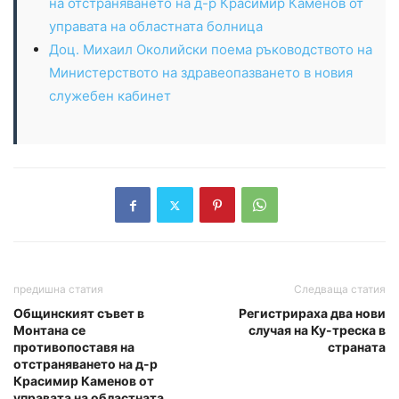
на отстраняването на д-р Красимир Каменов от
управата на областната болница
Доц. Михаил Околийски поема ръководството на
Министерството на здравеопазването в новия
служебен кабинет
предишна статия
Следваща статия
Общинският съвет в
Регистрираха два нови
Монтана се
случая на Ку-треска в
противопоставя на
страната
отстраняването на д-р
Красимир Каменов от
управата на областната