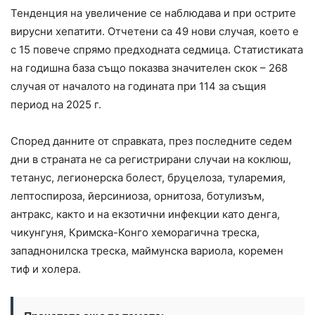
Тенденция на увеличение се наблюдава и при острите
вирусни хепатити. Отчетени са 49 нови случая, което е
с 15 повече спрямо предходната седмица. Статистиката
на годишна база също показва значителен скок – 268
случая от началото на годината при 114 за същия
период на 2025 г.
Според данните от справката, през последните седем
дни в страната не са регистрирани случаи на коклюш,
тетанус, легионерска болест, бруцелоза, туларемия,
лептоспироза, йерсиниоза, орнитоза, ботулизъм,
антракс, както и на екзотични инфекции като денга,
чикунгуня, Кримска-Конго хеморагична треска,
западнонилска треска, маймунска вариола, коремен
тиф и холера.