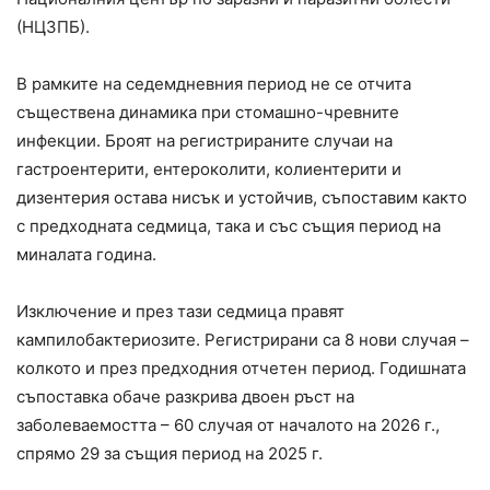
(НЦЗПБ).
В рамките на седемдневния период не се отчита
съществена динамика при стомашно-чревните
инфекции. Броят на регистрираните случаи на
гастроентерити, ентероколити, колиентерити и
дизентерия остава нисък и устойчив, съпоставим както
с предходната седмица, така и със същия период на
миналата година.
Изключение и през тази седмица правят
кампилобактериозите. Регистрирани са 8 нови случая –
колкото и през предходния отчетен период. Годишната
съпоставка обаче разкрива двоен ръст на
заболеваемостта – 60 случая от началото на 2026 г.,
спрямо 29 за същия период на 2025 г.