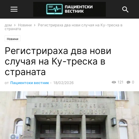
дом
Новини
Регистрираха два нови случая на Ку-треска в
страната
Новини
Регистрираха два нови
случая на Ку-треска в
страната
121
0
от
Пациентски вестник
-
18/02/2026