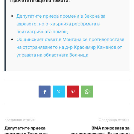
Прочетете още по темата:
Депутатите приеха промени в Закона за
здравето, но отхвърлиха реформата в
психиатричната помощ
Общинският съвет в Монтана се противопоставя
на отстраняването на д-р Красимир Каменов от
управата на областната болница
предишна статия
Следваща статия
Депутатите приеха
ВМА призовава за
промени в Закона за
кръводаряване: „Бъди един