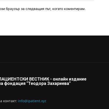
ози браузър за следващия път, когато коментирам.
ПАЦИЕНТСКИ ВЕСТНИК - онлайн издание
на фондация "Теодора Захариева"
За контaкт:
info@ipatient.xyz