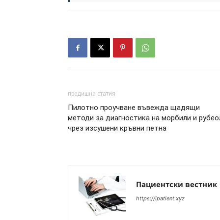
предишна статия
Пилотно проучване въвежда щадящи
методи за диагностика на морбили и рубео
чрез изсушени кръвни петна
Пациентски вестник
https://ipatient.xyz