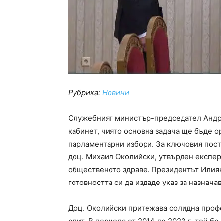
Рубрика:
Новини
Служебният министър-председател Андре
кабинет, чиято основна задача ще бъде 
парламентарни избори. За ключовия пост
доц. Михаил Околийски, утвърден експер
общественото здраве. Президентът Илия
готовността си да издаде указ за назнача
Доц. Околийски притежава солидна проф
опит. В периода от 2014 до 2023 г. той б