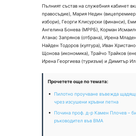
Пълният състав на служебния кабинет в
правосъдие), Мария Недин (вицепремиер
избори), Георги Клисурски (финанси), Ем
Ангелина Бонева (МРРБ), Корман Исмаило
Атанас Запрянов (отбрана), Ирена Младен
Найден Тодоров (култура), Иван Христано
Щонова (икономика), Трайчо Трайков (ен
Ирена Георгиева (туризъм) и Димитър Или
Прочетете още по темата:
Пилотно проучване въвежда щадящи
чрез изсушени кръвни петна
Почина проф. д-р Камен Плочев – 
ръководител във ВМА