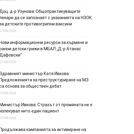
Доц. д-р Узунова: Общопрактикуващите
лекари да се запознаят с указанията на НЗОК
за детските противогрипни ваксини
07/08/2026
Нови информационни ресурси за кърмене и
ранни детски грижи в МБАЛ „Д-р Атанас
Дафовски“
07/08/2026
Здравният министър Катя Ивкова:
Предложенията за преструктуриране на МЗ
са основа за обществен дебат
07/08/2026
Министър Ивкова: Страхът от промяната не е
излекувал нито един пациент
07/08/2026
Продължава кампанията за активиране на