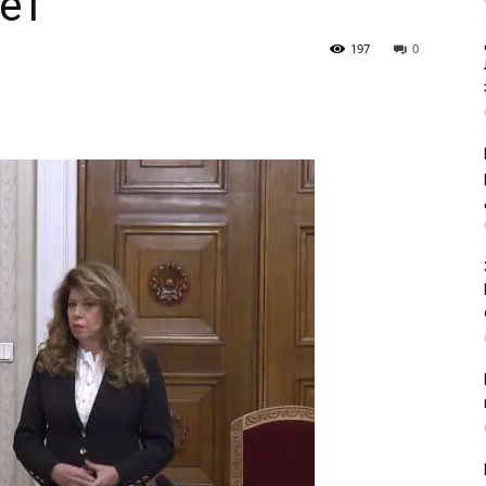
ет
197
0