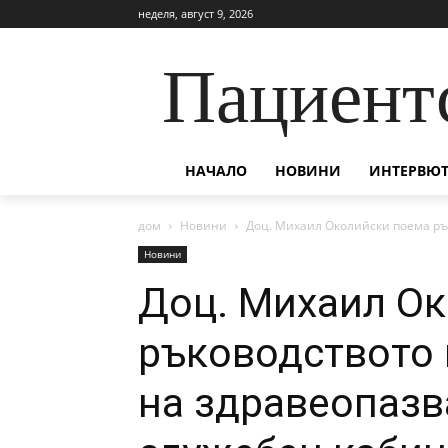
неделя, август 9, 2026
Пациент
НАЧАЛО
НОВИНИ
ИНТЕРВЮТ
дом
Новини
Доц. Михаил Околийски поема ръ
Новини
Доц. Михаил О
ръководството 
на здравеопазв