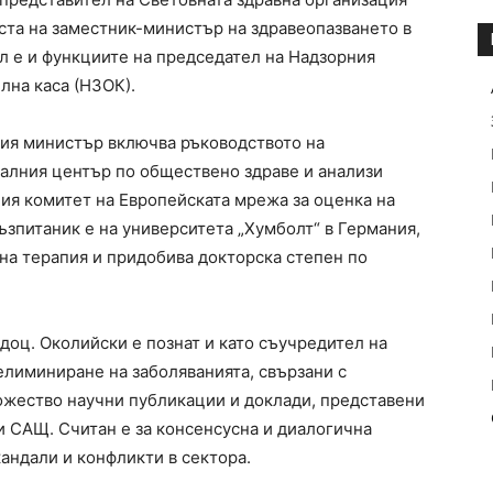
оста на заместник-министър на здравеопазването в
л е и функциите на председател на Надзорния
лна каса (НЗОК).
вия министър включва ръководството на
алния център по обществено здраве и анализи
ния комитет на Европейската мрежа за оценка на
ъзпитаник е на университета „Хумболт“ в Германия,
а терапия и придобива докторска степен по
доц. Околийски е познат и като съучредител на
елиминиране на заболяванията, свързани с
ожество научни публикации и доклади, представени
и САЩ. Считан е за консенсусна и диалогична
андали и конфликти в сектора.