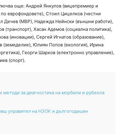
ключва още: Андрей Янкулов (вицепремиер и
 по еврофондовете), Стоил Цицелков (честни
ил Дечев (МВР), Надежда Нейнски (външни работи),
в (транспорт), Хасан Адемов (социална политика),
ова (иновации), Сергей Игнатов (образование),
в (земеделие), Юлиян Попов (екология), Ирина
ергетика), Георги Шарков (електронно управление),
ев (спорт).
 методи за диагностика на морбили и рубеола
бивш управител на НЗОК и дългогодишен