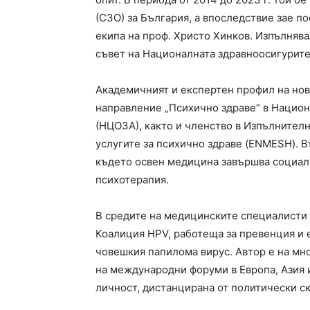
(СЗО) за България, а впоследствие зае п
екипа на проф. Христо Хинков. Изпълнява
съвет на Националната здравноосигурите
Академичният и експертен профил на но
направление „Психично здраве“ в Национ
(НЦОЗА), както и членство в Изпълнител
услугите за психично здраве (ENMESH). В
където освен медицина завършва социалн
психотерапия.
В средите на медицинските специалисти 
Коалиция HPV, работеща за превенция и 
човешкия папилома вирус. Автор е на мн
на международни форуми в Европа, Азия 
личност, дистанцирана от политически ск