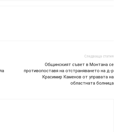
Следваща статия
Общинският съвет в Монтана се
ла
противопоставя на отстраняването на д-р
Красимир Каменов от управата на
областната болница