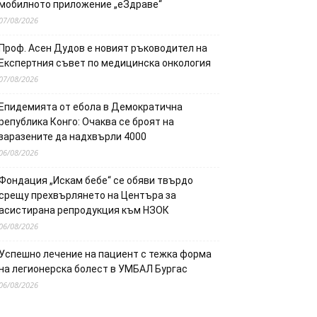
мобилното приложение „еЗдраве“
07/08/2026
Проф. Асен Дудов е новият ръководител на
Експертния съвет по медицинска онкология
07/08/2026
Епидемията от ебола в Демократична
република Конго: Очаква се броят на
заразените да надхвърли 4000
06/08/2026
Фондация „Искам бебе“ се обяви твърдо
срещу прехвърлянето на Центъра за
асистирана репродукция към НЗОК
06/08/2026
Успешно лечение на пациент с тежка форма
на легионерска болест в УМБАЛ Бургас
06/08/2026