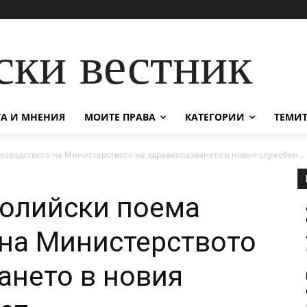
ски вестник
А И МНЕНИЯ
МОИТЕ ПРАВА
КАТЕГОРИИ
ТЕМИТ
ководството на Министерството на здравеопазването в новия служебен...
колийски поема
на Министерството
ането в новия