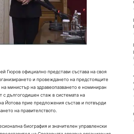
й Гюров официално представи състава на своя
организирането и провеждането на предстоящите
 на министър на здравеопазването е номиниран
т с дългогодишен стаж в системата на
на Йотова прие предложения състав и потвърди
ването на правителството.
есионална биография и значителен управленски
е представител на Световната здравна организация