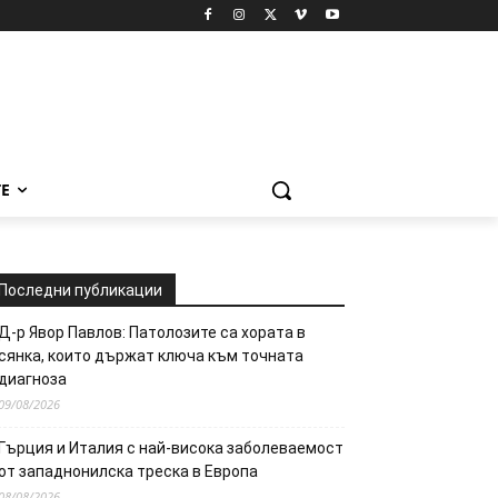
Е
Последни публикации
Д-р Явор Павлов: Патолозите са хората в
сянка, които държат ключа към точната
диагноза
09/08/2026
Гърция и Италия с най-висока заболеваемост
от западнонилска треска в Европа
08/08/2026