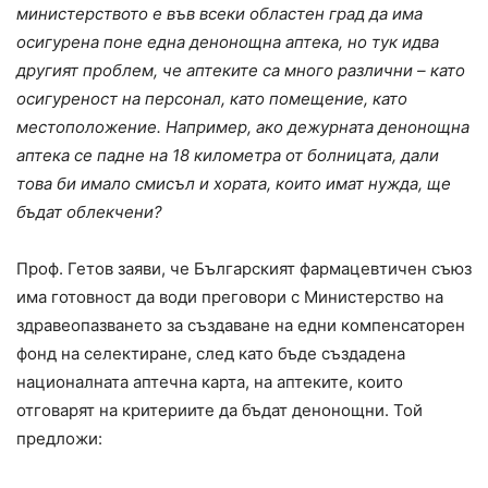
министерството е във всеки областен град да има
осигурена поне една денонощна аптека, но тук идва
другият проблем, че аптеките са много различни – като
осигуреност на персонал, като помещение, като
местоположение. Например, ако дежурната денонощна
аптека се падне на 18 километра от болницата, дали
това би имало смисъл и хората, които имат нужда, ще
бъдат облекчени?
Проф. Гетов заяви, че Българският фармацевтичен съюз
има готовност да води преговори с Министерство на
здравеопазването за създаване на едни компенсаторен
фонд на селектиране, след като бъде създадена
националната аптечна карта, на аптеките, които
отговарят на критериите да бъдат денонощни. Той
предложи: