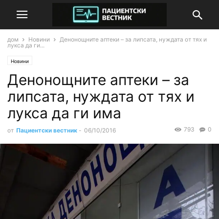
дом
Новини
Денонощните аптеки – за липсата, нуждата от тях и
лукса да ги...
Новини
Денонощните аптеки – за
липсата, нуждата от тях и
лукса да ги има
793
0
от
Пациентски вестник
-
06/10/2016