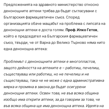
Предложенията на здравното министерство относно
денонощните аптеки трябва да бъдат съгласувани с
Българския фармацевтичен съюз. Според
организацията обаче мащабът на проблема с липсата на
денонощни аптеки е доста голям.
Проф. Илко Гетов
,
който е председател на Българския фармацевтичен
съюз, твърди, че от Варна до Велико Търново няма нито
една денонощна аптека:
Проблемът с денонощните аптеки е многопластов,
защото дейността на аптеките е – работиш, печелиш,
съществуваш или работиш, но не печелиш и не
съществуваш, така че не може с една административна
мярка и промяна в закона да бъдат осигурени
денонощни аптеки. Освен това, не във всяка община
изобщо има открити аптеки, за да говорим за това, че
във всяка община ще има денонощна аптека. Идеята на