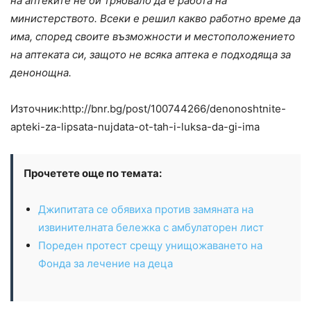
на аптеките не би трябвало да е работа на
министерството. Всеки е решил какво работно време да
има, според своите възможности и местоположението
на аптеката си, защото не всяка аптека е подходяща за
денонощна.
Източник:http://bnr.bg/post/100744266/denonoshtnite-
apteki-za-lipsata-nujdata-ot-tah-i-luksa-da-gi-ima
Прочетете още по темата:
Джипитата се обявиха против замяната на
извинителната бележка с амбулаторен лист
Пореден протест срещу унищожаването на
Фонда за лечение на деца