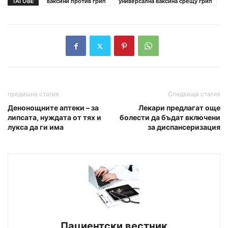
ТАГОВЕ
ваксини против грип
универсална ваксина срещу грип
предишна статия
Следваща статия
Денонощните аптеки – за
Лекари предлагат още
липсата, нуждата от тях и
болести да бъдат включени
лукса да ги има
за диспансеризация
Пациентски вестник