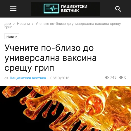
дом
Новини
Учените по-близо до универсална ваксина срещу
грип
Новини
Учените по-близо до
универсална ваксина
срещу грип
745
0
от
Пациентски вестник
-
06/10/2016