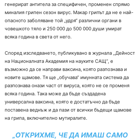
генерират антитела за специфичен, променен спрямо
миналия грипен сезон вирус. Макар грипът да не е най-
опасното заболяване той „удря“ различни органи в
човешкото тяло и 250 000 до 500 000 души умират
всяка година в света от него.
Според изследването, публикувано в журнала „Дейност
на Националната Академия на науките САЩ“, е
възможно да се направи ваксина, която разпознава и
новите щамове. Тя ще „обучава“ имунната система да
разпознава онази част от вируса, която не се променя
всяка година. Така може да бъде създадена
универсална ваксина, която е достатъчно да бъде
поставена веднъж и да пази от всички бъдещи щамове
на грипа, включително мутиралите.
„ОТКРИХМЕ, ЧЕ ДА ИМАШ САМО