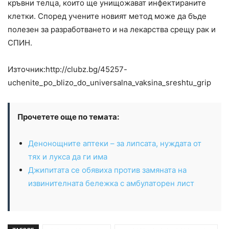
кръвни телца, които ще унищожават инфектираните
клетки. Според учените новият метод може да бъде
полезен за разработването и на лекарства срещу рак и
СПИН.
Източник:http://clubz.bg/45257-
uchenite_po_blizo_do_universalna_vaksina_sreshtu_grip
Прочетете още по темата:
Денонощните аптеки – за липсата, нуждата от
тях и лукса да ги има
Джипитата се обявиха против замяната на
извинителната бележка с амбулаторен лист