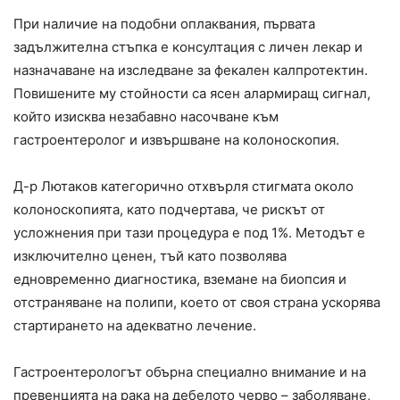
При наличие на подобни оплаквания, първата
задължителна стъпка е консултация с личен лекар и
назначаване на изследване за фекален калпротектин.
Повишените му стойности са ясен алармиращ сигнал,
който изисква незабавно насочване към
гастроентеролог и извършване на колоноскопия.
Д-р Лютаков категорично отхвърля стигмата около
колоноскопията, като подчертава, че рискът от
усложнения при тази процедура е под 1%. Методът е
изключително ценен, тъй като позволява
едновременно диагностика, вземане на биопсия и
отстраняване на полипи, което от своя страна ускорява
стартирането на адекватно лечение.
Гастроентерологът обърна специално внимание и на
превенцията на рака на дебелото черво – заболяване,