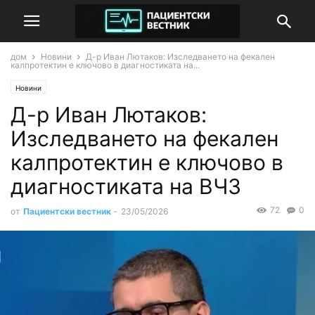
дом
Новини
Д-р Иван Лютаков: Изследването на фекален
калпротектин е ключово в диагностиката на...
Новини
Д-р Иван Лютаков:
Изследването на фекален
калпротектин е ключово в
диагностиката на ВЧЗ
72
0
от
Пациентски вестник
-
23/05/2026