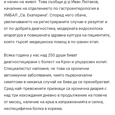
и начин на живот. Това съобщи д-р Иван Лютаков,
началник на отделението по гастроентерология в
УМБАЛ „Св. Екатерина“. Според него обаче,
увеличаването на регистрираните случаи е резултат и
от по-добрата диагностика, модерната ендоскопска
апаратура и повишената здравна култура на пациентите,
които търсят медицинска помощ в по-ранен етап.
Всяка година у нас над 250 души биват
диагностицирани с болест на Крон и улцерозен колит.
Специалистът напомня, че това са хронични
автоимунни заболявания, чиито първоначални
симптоми в никакъв случай не бива да се пренебрегват.
Сред най-тревожните признаци са хронична диария с
над три изхождания дневно в продължение на повече
от месец, наличие на кръв в изпражненията и силна,
неспецифична болка в корема.