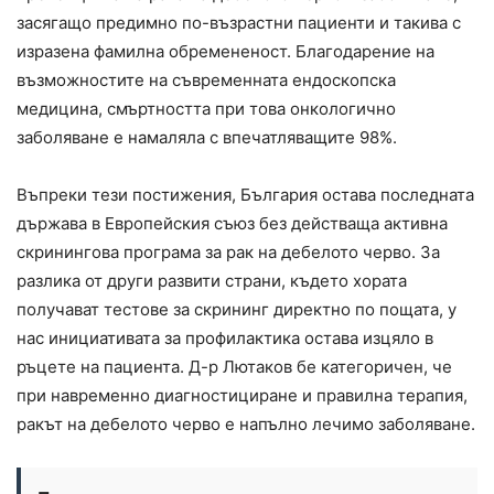
засягащо предимно по-възрастни пациенти и такива с
изразена фамилна обремененост. Благодарение на
възможностите на съвременната ендоскопска
медицина, смъртността при това онкологично
заболяване е намаляла с впечатляващите 98%.
Въпреки тези постижения, България остава последната
държава в Европейския съюз без действаща активна
скринингова програма за рак на дебелото черво. За
разлика от други развити страни, където хората
получават тестове за скрининг директно по пощата, у
нас инициативата за профилактика остава изцяло в
ръцете на пациента. Д-р Лютаков бе категоричен, че
при навременно диагностициране и правилна терапия,
ракът на дебелото черво е напълно лечимо заболяване.