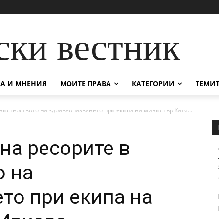
ски вестник
А И МНЕНИЯ
МОИТЕ ПРАВА
КАТЕГОРИИ
ТЕМИТ
истерството на здравеопазването при екипа на министър Катя...
на ресорите в
о на
то при екипа на