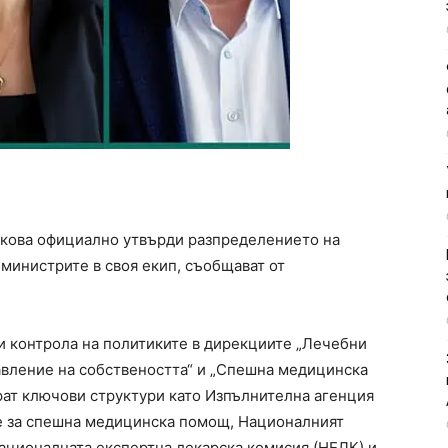
вкова официално утвърди разпределението на
министрите в своя екип, съобщават от
 контрола на политиките в дирекциите „Лечебни
авление на собствеността“ и „Спешна медицинска
ат ключови структури като Изпълнителна агенция
е за спешна медицинска помощ, Националният
ационалната експертна лекарска комисия (НЕЛК) и