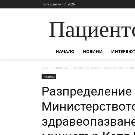
петък, август 7, 2026
Пациент
НАЧАЛО
НОВИНИ
ИНТЕРВЮТ
дом
Новини
Разпределение на ресорите в Мин
Новини
Разпределение 
Министерствот
здравеопазване