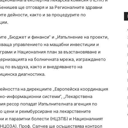
енишев ще отговаря и за Регионалните здравни
те дейности, както и за процедурите по
ции.
те „Бюджет и финанси“ и „Изпълнение на проекти,
бхваща управлението на мащабни инвестиции и
грами и Националния план за възстановяване и
дернизацията на болничната мрежа, изграждането
щ по въздуха, както и внедряването на
ицинска диагностика.
дейността на дирекциите „Европейска координация
вно-информационни системи“, „Лекарствена
вия ресор попадат Изпълнителната агенция по
по цени и реимбурсиране на лекарствените
ни и паразитни болести (НЦЗПБ) и Националният
(НЦОЗА). Проф. Салчев ще осъществява контрол