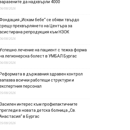
заразените да надхвърли 4000
06/08/2026
Фондация „Искам бебе“ се обяви твърдо
срещу прехвърлянето на Центъра за
асистирана репродукция към НЗОК
06/08/2026
Успешно лечение на пациент с тежка форма
на легионерска болест в УМБАЛ Бургас
06/08/2026
Реформата в държавния здравен контрол
запазва всички работещи структури и
експертния персонал
05/08/2026
Засилен интерес към профилактичните
прегледи в новата детска болница „Св.
Анастасия“ в Бургас
05/08/2026