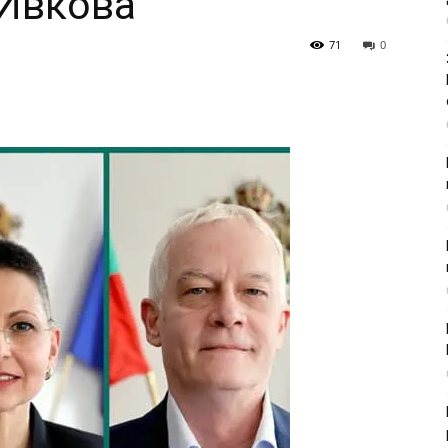
 Ивкова
71
0