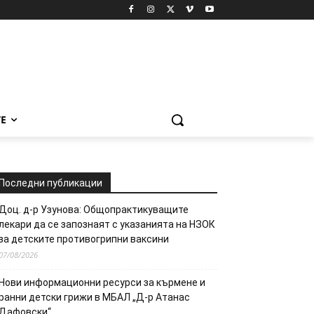
Е
Последни публикации
Доц. д-р Узунова: Общопрактикуващите
лекари да се запознаят с указанията на НЗОК
за детските противогрипни ваксини
07/08/2026
Нови информационни ресурси за кърмене и
ранни детски грижи в МБАЛ „Д-р Атанас
Дафовски“