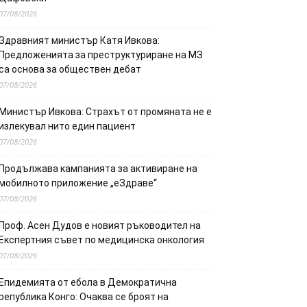
07/08/2026
Здравният министър Катя Ивкова:
Предложенията за преструктуриране на МЗ
са основа за обществен дебат
07/08/2026
Министър Ивкова: Страхът от промяната не е
излекувал нито един пациент
07/08/2026
Продължава кампанията за активиране на
мобилното приложение „еЗдраве“
07/08/2026
Проф. Асен Дудов е новият ръководител на
Експертния съвет по медицинска онкология
07/08/2026
Епидемията от ебола в Демократична
република Конго: Очаква се броят на