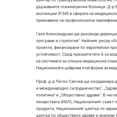
държавните психиатрични болници. Д-р Б
инспекции (РЗИ) в сферата на медицински
признаване на професионални квалифика
Галя Александрова ще ръководи дирекции
програми и стратегии“. Нейният ресор о
проекти, финансирани по европейски про
устойчивост. Сред приоритетите ѝ са мо
на системата за спешна медицинска помо
Националната цифрова платформа за мед
Проф. д-р Петко Салчев ще координира 
и международно сътрудничество“, „Здра
политика“ и „Обществено здраве“. В него
лекарствата (ИАЛ), Националният съвет 
продукти, Националният център по зараз
център по обществено здраве и анализи 