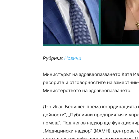
Рубрика:
Новини
Министърът на здравеопазването Катя И
ресорите и отговорностите на заместник-
Министерството на здравеопазването.
Д-р Иван Бенишев поема координацията и
дейности“, „Публични предприятия и упр
помощ“. Под негов надзор ще функционир
„Медицински надзор“ (ИАМН), центровет
център по трансфузионна хематология, Н