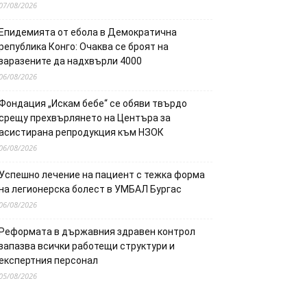
07/08/2026
Епидемията от ебола в Демократична
република Конго: Очаква се броят на
заразените да надхвърли 4000
06/08/2026
Фондация „Искам бебе“ се обяви твърдо
срещу прехвърлянето на Центъра за
асистирана репродукция към НЗОК
06/08/2026
Успешно лечение на пациент с тежка форма
на легионерска болест в УМБАЛ Бургас
06/08/2026
Реформата в държавния здравен контрол
запазва всички работещи структури и
експертния персонал
05/08/2026