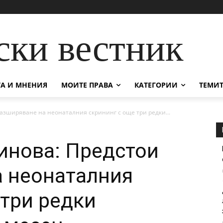
ски вестник
А И МНЕНИЯ
МОИТЕ ПРАВА
КАТЕГОРИИ
ТЕМИТ
азширяване на неонаталния скрининг с още три редки...
инова: Предстои
а неонаталния
 три редки