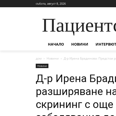
събота, август 8, 2026
Пациент
НАЧАЛО
НОВИНИ
ИНТЕРВЮТ
дом
Новини
Д-р Ирена Брадинова: Предстои р
Новини
Д-р Ирена Брад
разширяване н
скрининг с още