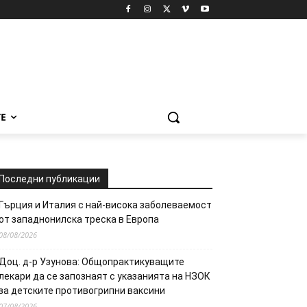
Е
Последни публикации
Гърция и Италия с най-висока заболеваемост
от западнонилска треска в Европа
08/08/2026
Доц. д-р Узунова: Общопрактикуващите
лекари да се запознаят с указанията на НЗОК
за детските противогрипни ваксини
07/08/2026