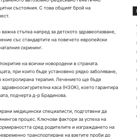
итни състояния. С това общият брой на
ест.
 важна стъпка напред за детското здравеопазване,
нение със стандартите на повечето европейски
наталния скрининг.
окритие на всички новородени в страната.
цата, при които бъде установено рядко заболяване,
го контролирана терапия. Лечението ще бъде
здравноосигурителна каса (НЗОК), което гарантира
ата, подчерта д-р Брадинова.
ирани медицински специалисти, подготвени да
инингов процес. Ключови фактори за успеха на
ормираността сред родителите и изграждането на
оевременно транспортиране на взетите проби до