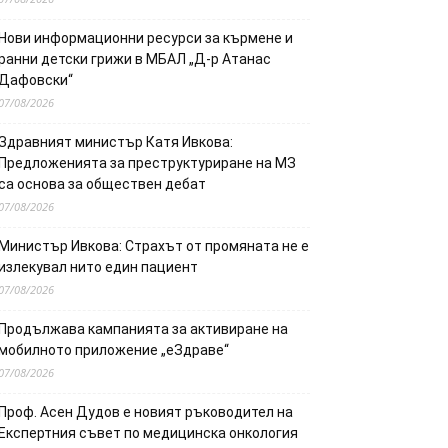
Нови информационни ресурси за кърмене и
ранни детски грижи в МБАЛ „Д-р Атанас
Дафовски“
07/08/2026
Здравният министър Катя Ивкова:
Предложенията за преструктуриране на МЗ
са основа за обществен дебат
07/08/2026
Министър Ивкова: Страхът от промяната не е
излекувал нито един пациент
07/08/2026
Продължава кампанията за активиране на
мобилното приложение „еЗдраве“
07/08/2026
Проф. Асен Дудов е новият ръководител на
Експертния съвет по медицинска онкология