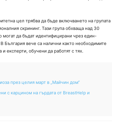
итетна цел трябва да бъде включването на групата
ионалния скрининг. Тази група обхваща над 30
о могат да бъдат идентифицирани чрез един-
В България вече са налични както необходимите
 и експерти, обучени да работят с тях.
иоза през целия март в „Майчин дом“
ни с карцином на гърдата от BreastHelp и