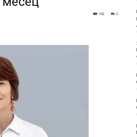
 месец
142
0