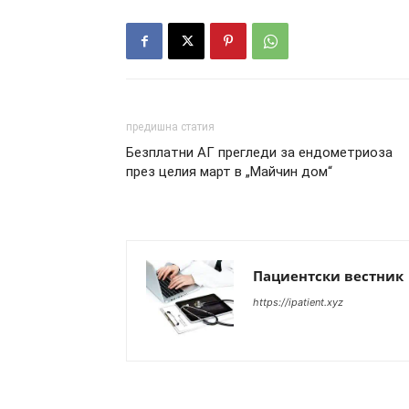
предишна статия
Безплатни АГ прегледи за ендометриоза
през целия март в „Майчин дом“
Пациентски вестник
https://ipatient.xyz