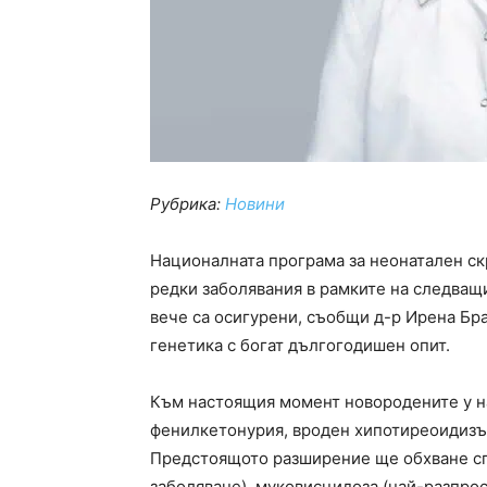
Рубрика:
Новини
Националната програма за неонатален ск
редки заболявания в рамките на следва
вече са осигурени, съобщи д-р Ирена Бр
генетика с богат дългогодишен опит.
Към настоящия момент новородените у на
фенилкетонурия, вроден хипотиреоидизъ
Предстоящото разширение ще обхване сп
заболяване), муковисцидоза (най-разпр