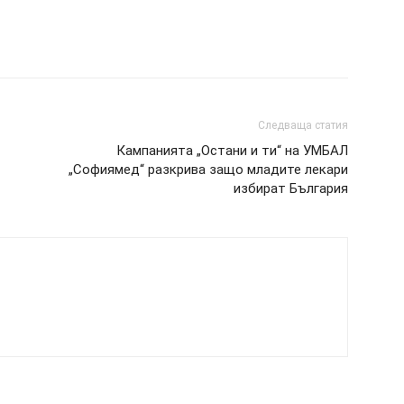
Следваща статия
Кампанията „Остани и ти“ на УМБАЛ
„Софиямед“ разкрива защо младите лекари
избират България