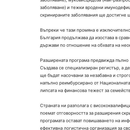
заболяване) и тежки вродени имунодефиц
скринираните заболявания ще достигне ш
Въпреки че тази промяна е изключително
България продължава да изостава в срав
държави по отношение на обхвата на нео
Разширената програма предвижда пълно п
Създава се специализиран регистър, а де
ще бъдат насочвани за незабавна и стро
напълно реимбурсирано от Националната 
липсата на финансова тежест за семейств
Страната ни разполага с висококвалифиц
поемат отговорността за разширения скр
програмата остават повишаването на инф
ефективна логистична организация за св