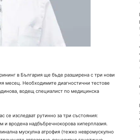
рининг в България ще бъде разширена с три нови
щия месец. Необходимите диагностични тестове
адинова, водещ специалист по медицинска
с се изследват рутинно за три състояния:
м и вродена надбъбречнокорова хиперплазия.
инална мускулна атрофия (тежко невромускулно
остраненото автозомно-рецесивно генетично