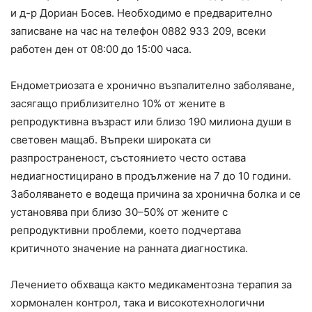
и д-р Дориан Босев. Необходимо е предварително
записване на час на телефон 0882 933 209, всеки
работен ден от 08:00 до 15:00 часа.
Ендометриозата е хронично възпалително заболяване,
засягащо приблизително 10% от жените в
репродуктивна възраст или близо 190 милиона души в
световен мащаб. Въпреки широката си
разпространеност, състоянието често остава
недиагностицирано в продължение на 7 до 10 години.
Заболяването е водеща причина за хронична болка и се
установява при близо 30–50% от жените с
репродуктивни проблеми, което подчертава
критичното значение на ранната диагностика.
Лечението обхваща както медикаментозна терапия за
хормонален контрол, така и високотехнологични