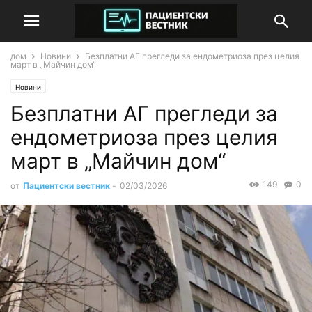
дом
Новини
Безплатни АГ прегледи за ендометриоза през целия
март в „Майчин дом“
Новини
Безплатни АГ прегледи за
ендометриоза през целия
март в „Майчин дом“
149
0
от
Пациентски вестник
-
02/03/2026