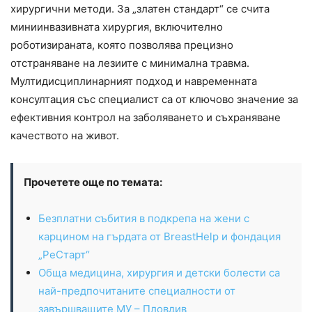
хирургични методи. За „златен стандарт“ се счита
миниинвазивната хирургия, включително
роботизираната, която позволява прецизно
отстраняване на лезиите с минимална травма.
Мултидисциплинарният подход и навременната
консултация със специалист са от ключово значение за
ефективния контрол на заболяването и съхраняване
качеството на живот.
Прочетете още по темата:
Безплатни събития в подкрепа на жени с
карцином на гърдата от BreastHelp и фондация
„РеСтарт“
Обща медицина, хирургия и детски болести са
най-предпочитаните специалности от
завършващите МУ – Пловдив