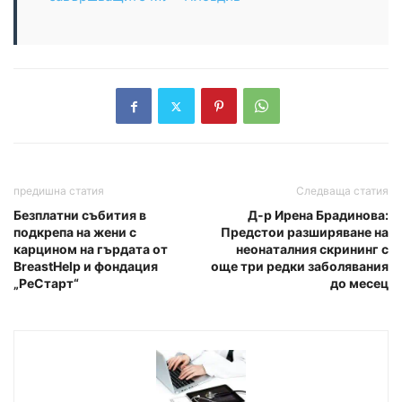
предишна статия
Следваща статия
Безплатни събития в
Д-р Ирена Брадинова:
подкрепа на жени с
Предстои разширяване на
карцином на гърдата от
неонаталния скрининг с
BreastHelp и фондация
още три редки заболявания
„РеСтарт“
до месец