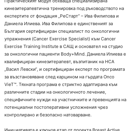
Практическият модул обхваща специализирана
кинезитерапевтична тренировка под ръководството на
експертите от фондация „РеСтарт“ – Ива Филипова и
Даниела Илиева. Ива Филипова е единственият за
България сертифициран специалист по онкологични
упражнения (Cancer Exercise Specialist) към Cancer
Exercise Training Institute в САЩ и основател на студио
за онкологични пациенти Body+Mind. Даниела Илиева е
квалифициран кинезитерапевт, възпитаник на НСА
„Васил Левски“, и сертифициран експерт по програмата
за възстановяване след карцином на гърдата Onco
VieT™️. Тяхната програма е стриктно адаптирана към
различните стадии на онкологичното лечение,
специфичните нужди на участничките и превенцията на
потенциални постоперативни усложнения чрез
контролирано и безопасно натоварване.
Инициативата е ключов етап от проекта Breast Active