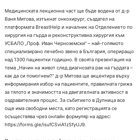
Медицинската лекционна част ще бъде водена от д-р
Ваня Митова, изтъкнат онкохирург, създател на
платформата BreastHelp и началник на Отделението по
хирургия на гърда и реконструктивна хирургия към
УСБАЛО „Проф. Иван Черноземски“ – най-голямото
специализирано лечебно звено в България, опериращо
над 1300 пациентки годишно. В своята презентация на
тема „Начин на живот след диагнозата рак на гърдата –
как да си помогнем?“ д-р Митова ще акцентира върху
информирания избор на пациентите, правилната грижа
за тялото и значимостта на двигателната активност в
оздравителния процес. За събитието в Дупница все
още има свободни места, като регистрацията се
осъществява чрез онлайн формуляр на адрес:
https://forms.gle/isufCSviA1zSfyUJ9.