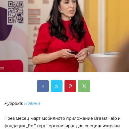
Рубрика:
Новини
През месец март мобилното приложение BreastHelp и
фондация „РеСтарт“ организират две специализирани