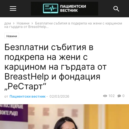
дом
Новини
Безплатни събития в подкрепа на жени с карцином
на гърдата от BreastHelp...
Новини
Безплатни събития в
подкрепа на жени с
карцином на гърдата от
BreastHelp и фондация
„РеСтарт“
102
0
от
Пациентски вестник
-
02/03/2026