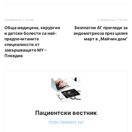
предишна статия
Следваща статия
Обща медицина, хирургия
Безплатни АГ прегледи за
и детски болести са най-
ендометриоза през целия
предпочитаните
март в „Майчин дом“
специалности от
завършващите МУ –
Пловдив
Пациентски вестник
https://ipatient.xyz