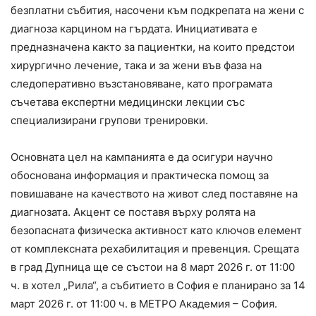
безплатни събития, насочени към подкрепата на жени с
диагноза карцином на гърдата. Инициативата е
предназначена както за пациентки, на които предстои
хирургично лечение, така и за жени във фаза на
следоперативно възстановяване, като програмата
съчетава експертни медицински лекции със
специализирани групови тренировки.
Основната цел на кампанията е да осигури научно
обоснована информация и практическа помощ за
повишаване на качеството на живот след поставяне на
диагнозата. Акцент се поставя върху ролята на
безопасната физическа активност като ключов елемент
от комплексната рехабилитация и превенция. Срещата
в град Дупница ще се състои на 8 март 2026 г. от 11:00
ч. в хотел „Рила“, а събитието в София е планирано за 14
март 2026 г. от 11:00 ч. в МЕТРО Академия – София.