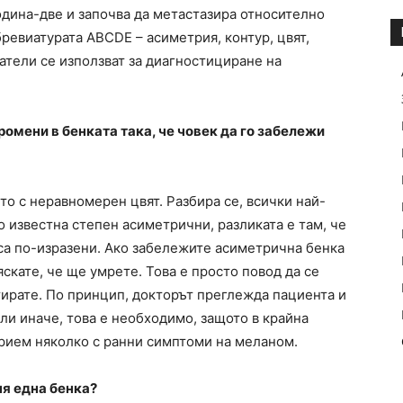
одина-две и започва да метастазира относително
бревиатурата ABCDE – асиметрия, контур, цвят,
атели се използват за диагностициране на
ромени в бенката така, че човек да го забележи
то с неравномерен цвят. Разбира се, всички най-
 известна степен асиметрични, разликата е там, че
а по-изразени. Ако забележите асиметрична бенка
яскате, че ще умрете. Това е просто повод да се
тирате. По принцип, докторът преглежда пациента и
или иначе, това е необходимо, защото в крайна
крием няколко с ранни симптоми на меланом.
ня една бенка?