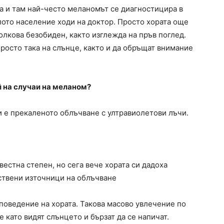
ва и там най-често меланомът се диагностицира в
ялото население ходи на доктор. Просто хората още
толкова безобиден, както изглежда на пръв поглед.
просто така на слънце, както и да обръщат внимание
й на случаи на меланом?
 е прекаленото облъчване с ултравиолетови лъчи.
вестна степен, но сега вече хората си дадоха
куствени източници на облъчване
поведение на хората. Такова масово увлечение по
е като видят слънцето и бързат да се напичат.