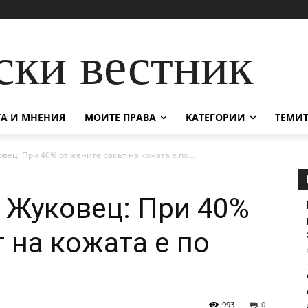
ски вестник
А И МНЕНИЯ
МОИТЕ ПРАВА
КАТЕГОРИИ
ТЕМИТ
вец: При 40% от жените ракът на кожата е по...
 Жуковец: При 40%
 на кожата е по
993
0