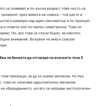
то се появяват в по-късна възраст. Най-често се
 променят през живота на човека – той расте и
достига размери над един сантиметър и по принцип
нка е повече или по-малко симетрична. Това че
аемо. Но, ако това се случи бързо, за няколко
обърне внимание. Въпреки че има и съвсем
тват.
бва ли бенката да отговаря на всичките тези 5
 тези признаци, за да се окаже меланом. Но пък
ет, това не означава задължително меланом.
 на образуванието, когато се направи хистологичен