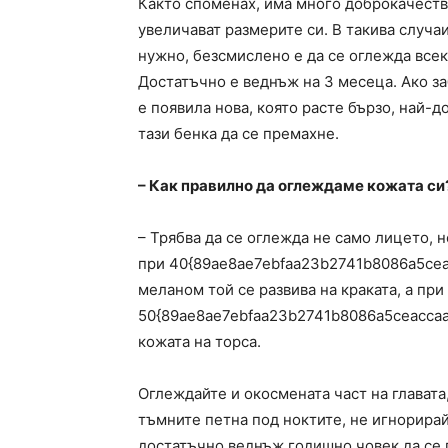
Както споменах, има много доброкачеств
увеличават размерите си. В такива случаи
нужно, безсмислено е да се оглежда всек
Достатъчно е веднъж на 3 месеца. Ако за
е появила нова, която расте бързо, най-
тази бенка да се премахне.
– Как правилно да оглеждаме кожата си
– Трябва да се оглежда не само лицето, н
при 40{89ae8ae7ebfaa23b2741b8086a5cea
меланом той се развива на краката, а при
50{89ae8ae7ebfaa23b2741b8086a5ceaccaa
кожата на торса.
Оглеждайте и окосмената част на глават
тъмните петна под ноктите, не игнорирай
достатъчно веднъж годишно човек да се п