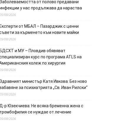
Заболеваемостта от полово предавани
инфекции у нас продължава да нараства
05/08/2026
Експерти от МБАЛ – Пазарджик с ценни
съвети за кърменето към новите майки
05/08/2026
БДСХТ и МУ – Пловдив обявяват
специализиран курс по програма ATLS на
Американския колеж по хирургия
05/08/2026
Здравният министър Катя Ивкова: Без ново
забавяне за психиатрията „Св. Иван Рилски“
05/08/2026
Д-р Юзекчиева: Не всяка бременна жена с
тромбофилия се нуждае от лечение
05/08/2026