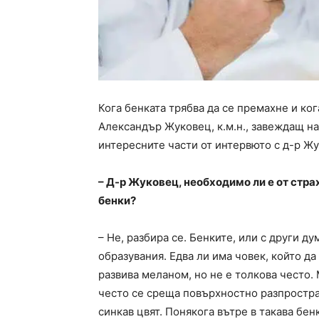
Кога бенката трябва да се премахне и ког
Александър Жуковец, к.м.н., завеждащ на
интересните части от интервюто с д-р Жу
– Д-р Жуковец, необходимо ли е от стра
бенки?
– Не, разбира се. Бенките, или с други 
образувания. Едва ли има човек, който да
развива меланом, но не е толкова често.
често се среща повърхностно разпростра
синкав цвят. Понякога вътре в такава бен