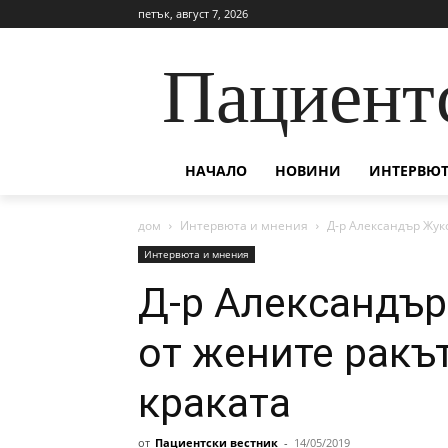
петък, август 7, 2026
Пациент
НАЧАЛО
НОВИНИ
ИНТЕРВЮТ
дом
Интервюта и мнения
Д-р Александър Жуко
Интервюта и мнения
Д-р Александър
от жените ракът
краката
от
Пациентски вестник
-
14/05/2019