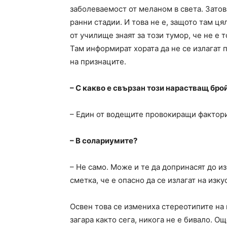
заболеваемост от меланом в света. Зато
ранни стадии. И това не е, защото там ц
от училище знаят за този тумор, че не е 
Там информират хората да не се излагат 
на признаците.
– С какво е свързан този нарастващ бро
– Един от водещите провокиращи фактори
– В солариумите?
– Не само. Може и те да допринасят до из
сметка, че е опасно да се излагат на из
Освен това се измениха стереотипите на 
загара както сега, никога не е бивало. Ощ