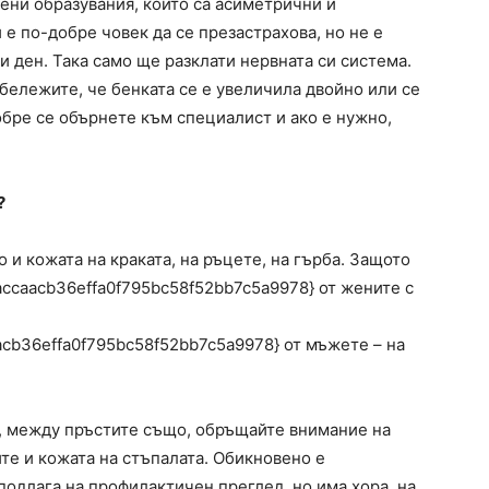
ени образувания, които са асиметрични и
 е по-добре човек да се презастрахова, но не е
и ден. Така само ще разклати нервната си система.
бележите, че бенката се е увеличила двойно или се
добре се обърнете към специалист и ако е нужно,
?
о и кожата на краката, на ръцете, на гърба. Защото
ccaacb36effa0f795bc58f52bb7c5a9978} от жените с
cb36effa0f795bc58f52bb7c5a9978} от мъжете – на
а, между пръстите също, обръщайте внимание на
те и кожата на стъпалата. Обикновено е
одлага на профилактичен преглед, но има хора, на