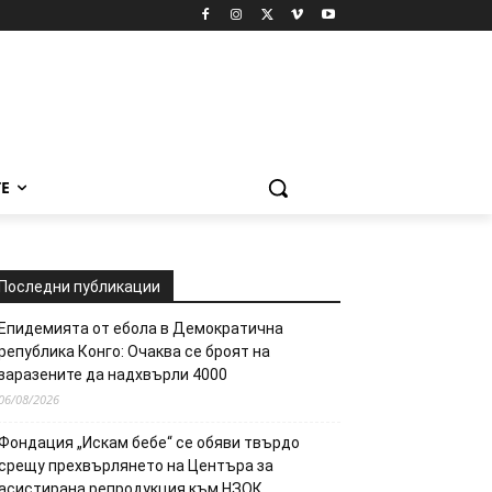
Е
Последни публикации
Епидемията от ебола в Демократична
република Конго: Очаква се броят на
заразените да надхвърли 4000
06/08/2026
Фондация „Искам бебе“ се обяви твърдо
срещу прехвърлянето на Центъра за
асистирана репродукция към НЗОК