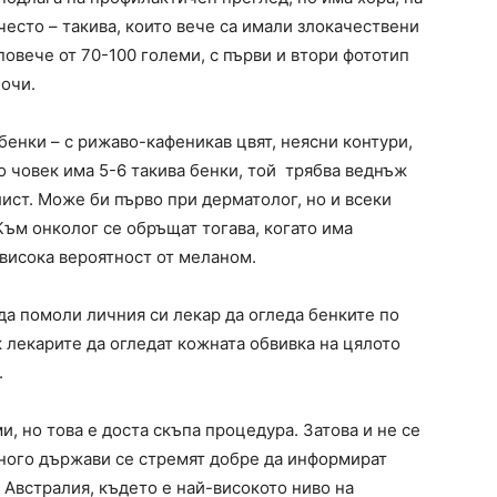
често – такива, които вече са имали злокачествени
повече от 70-100 големи, с първи и втори фототип
 очи.
бенки – с рижаво-кафеникав цвят, неясни контури,
о човек има 5-6 такива бенки, той трябва веднъж
ист. Може би първо при дерматолог, но и всеки
 Към онколог се обръщат тогава, когато има
висока вероятност от меланом.
да помоли личния си лекар да огледа бенките по
к лекарите да огледат кожната обвивка на цялото
.
, но това е доста скъпа процедура. Затова и не се
ного държави се стремят добре да информират
 Австралия, където е най-високото ниво на