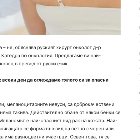
а – не, обяснява руският хирург онколог д-р
 Катедра по онкология. Предлагаме ви най-
ковец в превод от руски език.
х всеки ден да оглеждаме тялото си за опасни
думи, меланоцитарните невуси, са доброкачествени
 няма такива. Действително обаче от някои бенки се
 Меланомът е най-опасният вид рак на кожата. Най-
няващата се форма във вид на петно с черен или
ка има разноцветни участъци. Освен това, тя се