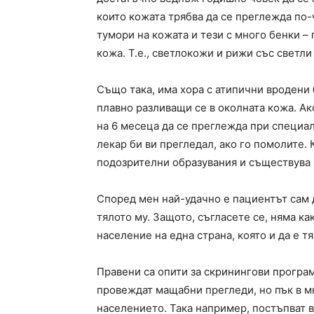
които кожата трябва да се преглежда по-
тумори на кожата и тези с много бенки – 
кожа. Т.е., светлокожи и рижи със светли
Също така, има хора с атипични вродени 
плавно разливащи се в околната кожа. Ак
на 6 месеца да се преглежда при специал
лекар би ви прегледал, ако го помолите.
подозрителни образувания и съществува 
Според мен най-удачно е пациентът сам 
тялото му. Защото, съгласете се, няма ка
население на една страна, която и да е тя
Правени са опити за скринингови програми
провеждат мащабни прегледи, но пък в м
населението. Така например, постъпват в