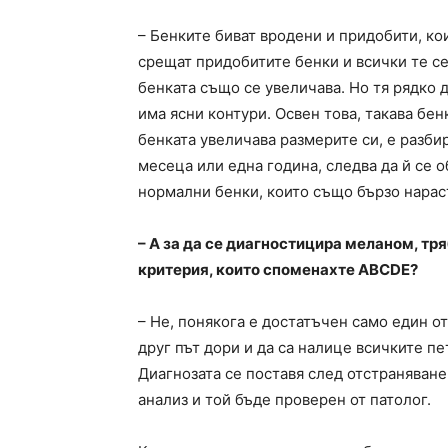
– Бенките биват вродени и придобити, кои
срещат придобитите бенки и всички те се
бенката също се увеличава. Но тя рядко 
има ясни контури. Освен това, такава бе
бенката увеличава размерите си, е разбир
месеца или една година, следва да й се 
нормални бенки, които също бързо нарас
– А за да се диагностицира меланом, тря
критерия, които споменахте ABCDE?
– Не, понякога е достатъчен само един от
друг път дори и да са налице всичките п
Диагнозата се поставя след отстраняване
анализ и той бъде проверен от патолог.