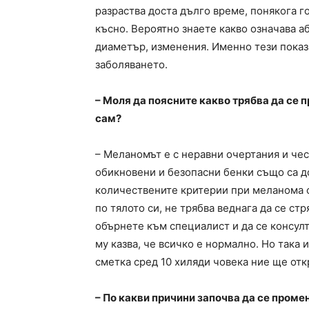
разраства доста дълго време, понякога г
късно. Вероятно знаете какво означава а
диаметър, изменения. Именно тези показ
заболяването.
– Моля да поясните какво трябва да се п
сам?
– Меланомът е с неравни очертания и чес
обикновени и безопасни бенки също са до
количествените критерии при меланома с
по тялото си, не трябва веднага да се стр
обърнете към специалист и да се консул
му казва, че всичко е нормално. Но така 
сметка сред 10 хиляди човека ние ще от
– По какви причини започва да се проме