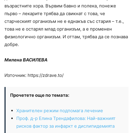
възрастните хора. Вървим бавно и полека, понеже
първо – лекарите трябва да свикнат с това, че
старческият организъм не е еднакъв със стария – т.е.,
това не е остарял млад организъм, а е променен
физиологично организъм. И оттам, трябва да се познава
добре.
Милена ВАСИЛЕВА
Източник: https://zdrave.to/
Прочетете още по темата:
Хранителен режим подпомага лечение
Проф. д-р Елина Трендафилова: Най-важният
рисков фактор за инфаркт e дислипидемията