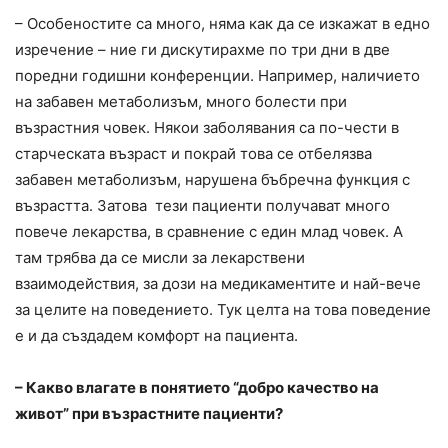
– Особеностите са много, няма как да се изкажат в едно
изречение – ние ги дискутирахме по три дни в две
поредни годишни конференции. Например, наличието
на забавен метаболизъм, много болести при
възрастния човек. Някои заболявания са по-чести в
старческата възраст и покрай това се отбелязва
забавен метаболизъм, нарушена бъбречна функция с
възрастта. Затова тези пациенти получават много
повече лекарства, в сравнение с един млад човек. А
там трябва да се мисли за лекарствени
взаимодействия, за дози на медикаментите и най-вече
за целите на поведението. Тук целта на това поведение
е и да създадем комфорт на пациента.
– Какво влагате в понятието “добро качество на
живот” при възрастните пациенти?