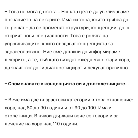
– Това не мога да кажа… Нашата цел е да увеличаваме
познанието на лекарите. Има си хора, които трябва да
го решат – да се променят структури, концепции, да се
открият нови специалности. Това е ролята на
управляващите, които създават концепцията за
здравеопазване. Ние сме длъжни да информираме
лекарите, а те, тъй като виждат ежедневно стари хора,
да знаят как да ги диагностицират и лекуват правилно.
– Споменавате в концепцията си и дълголетниците…
– Вече има две възрастови категории в това отношение:
хора, над 80 до 90 години и от 90 до 100. Има и
столетници. В някои държави вече се говори и за
лечение на хора над 110 години.