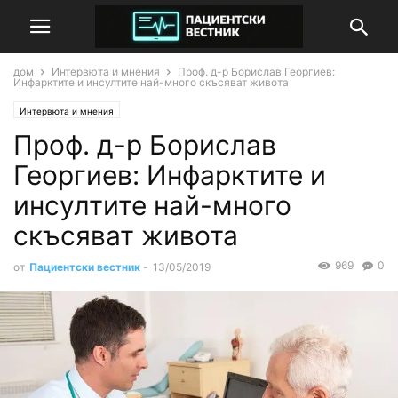
дом
Интервюта и мнения
Проф. д-р Борислав Георгиев:
Инфарктите и инсултите най-много скъсяват живота
Интервюта и мнения
Проф. д-р Борислав
Георгиев: Инфарктите и
инсултите най-много
скъсяват живота
969
0
от
Пациентски вестник
-
13/05/2019