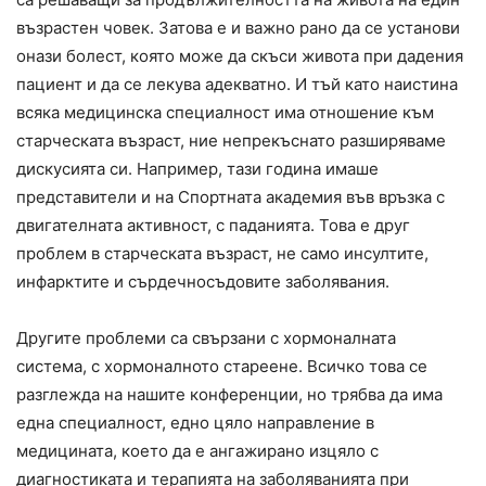
възрастен човек. Затова е и важно рано да се установи
онази болест, която може да скъси живота при дадения
пациент и да се лекува адекватно. И тъй като наистина
всяка медицинска специалност има отношение към
старческата възраст, ние непрекъснато разширяваме
дискусията си. Например, тази година имаше
представители и на Спортната академия във връзка с
двигателната активност, с паданията. Това е друг
проблем в старческата възраст, не само инсултите,
инфарктите и сърдечносъдовите заболявания.
Другите проблеми са свързани с хормоналната
система, с хормоналното стареене. Всичко това се
разглежда на нашите конференции, но трябва да има
една специалност, едно цяло направление в
медицината, което да е ангажирано изцяло с
диагностиката и терапията на заболяванията при