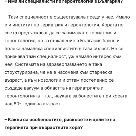
– Има ли специалисти по геронтология в България?
– Тази специалност е съществувала преди у нас. Имало
е и институт по гериатрия и геронтология. Хората по
света продължават да се занимават с гериатрия и
геронтология, но за съжаление в България бавно и
полека намаляха специалистите в тази област. Не се
признава тази специалност, уж нямало интерес към
нея. Системата на здравеопазването е така
структурирана, че не е насочена към старческа
възраст, а към нозологии и оттам постепенно се
създаде вакуум в областта на гериатрията и
геронтологията – т.е., науката за болестите при хората
над 80- годишна възраст.
– Какви са особеностите, рисковете и целите на
терапията при възрастните хора?