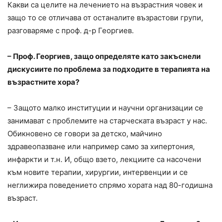
Какви са целите на лечението на възрастния човек и
защо то се отличава от останалите възрастови групи,
разговаряме с проф. д-р Георгиев.
– Проф. Георгиев, защо определяте като закъснели
дискусиите по проблема за подходите в терапията на
възрастните хора?
– Защото малко институции и научни организации се
занимават с проблемите на старческата възраст у нас.
Обикновено се говори за детско, майчино
здравеопазване или например само за хипертония,
инфаркти и т.н. И, общо взето, лекциите са насочени
към новите терапии, хирургии, интервенции и се
неглижира поведението спрямо хората над 80-годишна
възраст.