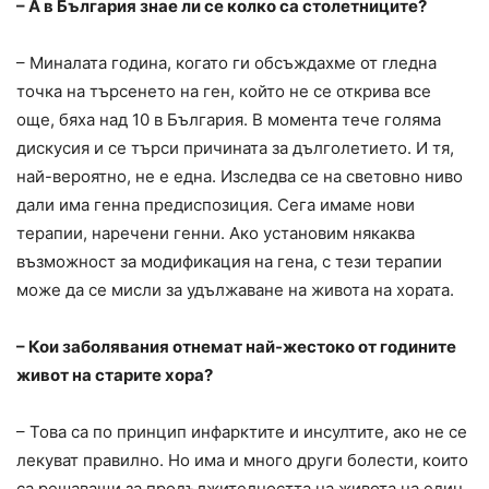
– А в България знае ли се колко са столетниците?
– Миналата година, когато ги обсъждахме от гледна
точка на търсенето на ген, който не се открива все
още, бяха над 10 в България. В момента тече голяма
дискусия и се търси причината за дълголетието. И тя,
най-вероятно, не е една. Изследва се на световно ниво
дали има генна предиспозиция. Сега имаме нови
терапии, наречени генни. Ако установим някаква
възможност за модификация на гена, с тези терапии
може да се мисли за удължаване на живота на хората.
– Кои заболявания отнемат най-жестоко от годините
живот на старите хора?
– Това са по принцип инфарктите и инсултите, ако не се
лекуват правилно. Но има и много други болести, които
са решаващи за продължителността на живота на един