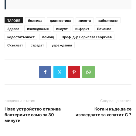
ТАГОВЕ
болница
диагностика
живота
заболяване
Здраве
изследвания
инсулт
инфаркт
Лечение
недостатъчност
помощ
Проф. д-р Борислав Георгиев
Скъсяват
страдат
увреждания
предишна статия
Следваща статия
Ново устройство открива
Кога и къде да се
бактериите само за 30
изследвате за хепатит C ?
минути