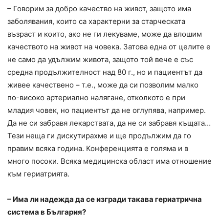
– Говорим за добро качество на живот, защото има
заболявания, които са характерни за старческата
възраст и които, ако не ги лекуваме, може да влошим
качеството на живот на човека. Затова една от целите е
не само да удължим живота, защото той вече е със
средна продължителност над 80 г., но и пациентът да
живее качествено – т.е., може да си позволим малко
по-високо артериално налягане, отколкото е при
младия човек, но пациентът да не оглупява, например.
Да не си забравя лекарствата, да не си забравя къщата…
Тези неща ги дискутирахме и ще продължим да го
правим всяка година. Конференцията е голяма и в
много посоки. Всяка медицинска област има отношение
към гериатрията.
– Има ли надежда да се изгради такава гериатрична
система в България?