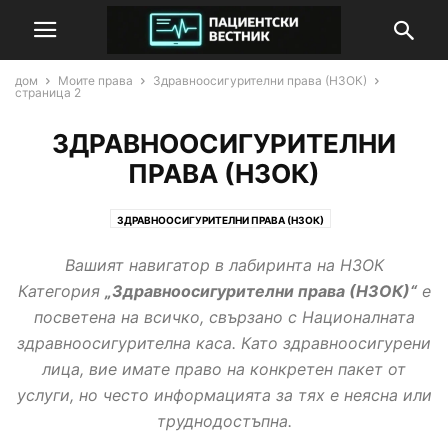
дом
Моите права
Здравноосигурителни права (НЗОК)
страница 2
ЗДРАВНООСИГУРИТЕЛНИ
ПРАВА (НЗОК)
ЗДРАВНООСИГУРИТЕЛНИ ПРАВА (НЗОК)
МЕДИЦИНСКА ЕКСПЕРТИЗА (ТЕЛК/НЕЛК)
ПРАВА НА ДЕЦА И РОДИТЕЛИ
Вашият навигатор в лабиринта на НЗОК
СОЦИАЛНИ И ТРУДОВИ ПРАВА
Категория
„Здравноосигурителни права (НЗОК)“
е
посветена на всичко, свързано с Националната
здравноосигурителна каса. Като здравноосигурени
лица, вие имате право на конкретен пакет от
услуги, но често информацията за тях е неясна или
труднодостъпна.