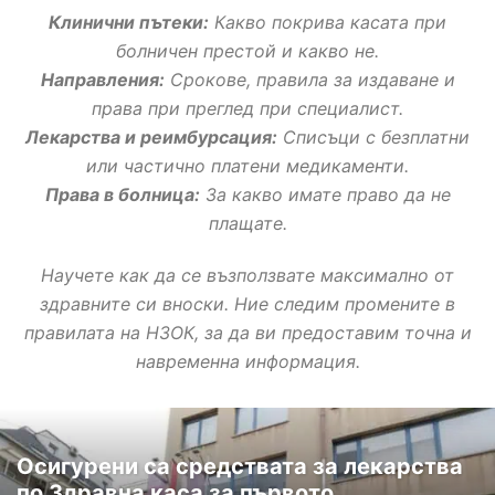
Клинични пътеки:
Какво покрива касата при
болничен престой и какво не.
Направления:
Срокове, правила за издаване и
права при преглед при специалист.
Лекарства и реимбурсация:
Списъци с безплатни
или частично платени медикаменти.
Права в болница:
За какво имате право да не
плащате.
Научете как да се възползвате максимално от
здравните си вноски. Ние следим промените в
правилата на НЗОК, за да ви предоставим точна и
навременна информация.
Осигурени са средствата за лекарства
по Здравна каса за първото