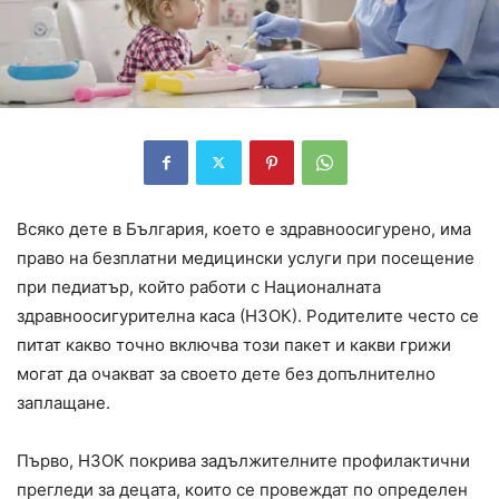
Всяко дете в България, което е здравноосигурено, има
право на безплатни медицински услуги при посещение
при педиатър, който работи с Националната
здравноосигурителна каса (НЗОК). Родителите често се
питат какво точно включва този пакет и какви грижи
могат да очакват за своето дете без допълнително
заплащане.
Първо, НЗОК покрива задължителните профилактични
прегледи за децата, които се провеждат по определен