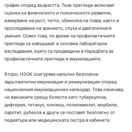
график според възрастта. Тези прегледи включват
оценка на физическото и психическото развитие,
измерване на ръст, тегло, обиколка на глава, както и
проследяване на зрението, слуха и двигателните
умения. Освен това, по време на профилактичните
прегледи се извършват и основни лабораторни
изследвания, които са предвидени в Наредбата за
профилактичните прегледи и имунизациите.
Второ, НЗОК осигурява напълно безплатни
задължителни имунизации и реимунизации според
националния имунизационен календар. Това означава,
че ваксините срещу болести като туберкулоза,
дифтерия, тетанус, коклюш, полиомиелит, морбили,
паротит, рубеола и други се поставят безплатно от
педиатъра или медицинската сестра в кабинета.