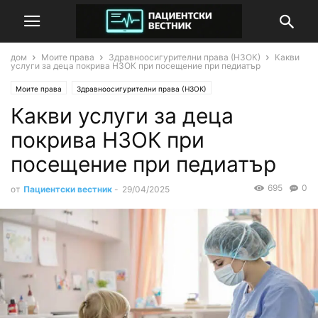
дом
Моите права
Здравноосигурителни права (НЗОК)
Какви
услуги за деца покрива НЗОК при посещение при педиатър
Моите права
Здравноосигурителни права (НЗОК)
Какви услуги за деца
Права на деца и родители
покрива НЗОК при
посещение при педиатър
695
0
от
Пациентски вестник
-
29/04/2025