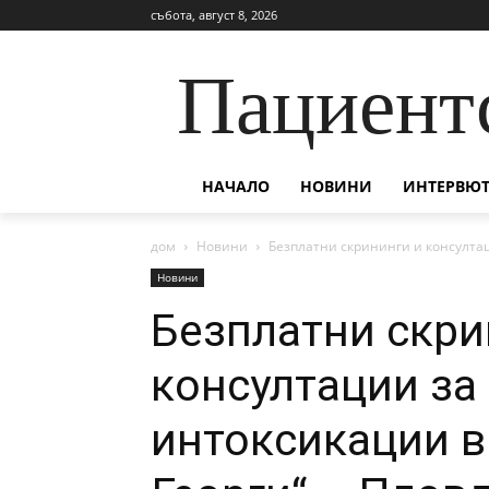
събота, август 8, 2026
Пациент
НАЧАЛО
НОВИНИ
ИНТЕРВЮТ
дом
Новини
Безплатни скрининги и консултац
Новини
Безплатни скри
консултации за
интоксикации 