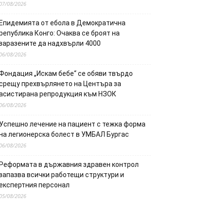
07/08/2026
Епидемията от ебола в Демократична
република Конго: Очаква се броят на
заразените да надхвърли 4000
06/08/2026
Фондация „Искам бебе“ се обяви твърдо
срещу прехвърлянето на Центъра за
асистирана репродукция към НЗОК
06/08/2026
Успешно лечение на пациент с тежка форма
на легионерска болест в УМБАЛ Бургас
06/08/2026
Реформата в държавния здравен контрол
запазва всички работещи структури и
експертния персонал
05/08/2026