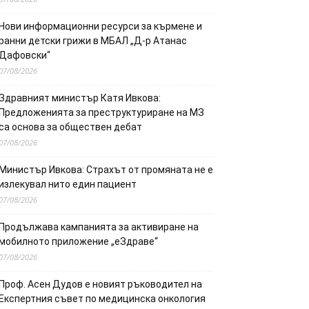
Нови информационни ресурси за кърмене и
ранни детски грижи в МБАЛ „Д-р Атанас
Дафовски“
07/08/2026
Здравният министър Катя Ивкова:
Предложенията за преструктуриране на МЗ
са основа за обществен дебат
07/08/2026
Министър Ивкова: Страхът от промяната не е
излекувал нито един пациент
07/08/2026
Продължава кампанията за активиране на
мобилното приложение „еЗдраве“
07/08/2026
Проф. Асен Дудов е новият ръководител на
Експертния съвет по медицинска онкология