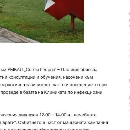
към УМБАЛ „Свети Георги“ – Пловдив обявява
тни консултации и обучения, насочени към
 наркотична зависимост, както и поведението при
 проведе в базата на Клиниката по инфекциозни
 часовия диапазон 12:00 – 14:00 ч., лечебното
 врати“. Събитието е част от мащабната кампания
остъп до висококвалифицирана медицинска