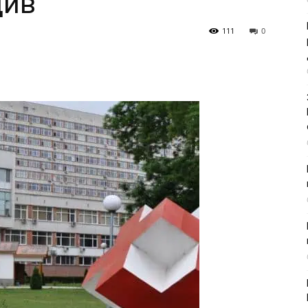
див
111
0