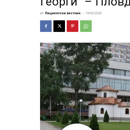
Георги“ – Плов
от
Пациентски вестник
-
19/02/2026