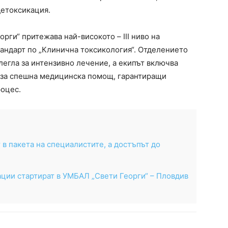
детоксикация.
рги“ притежава най-високото – III ниво на
андарт по „Клинична токсикология“. Отделението
легла за интензивно лечение, а екипът включва
 за спешна медицинска помощ, гарантиращи
роцес.
в пакета на специалистите, а достъпът до
ции стартират в УМБАЛ „Свети Георги“ – Пловдив