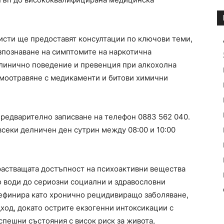
исти ще предоставят консултации по ключови теми,
зпознаване на симптомите на наркотична
клинично поведение и превенция при алкохолна
амоотравяне с медикаменти и битови химични
предварително записване на телефон 0883 562 040.
всеки делничен ден сутрин между 08:00 и 10:00
растващата достъпност на психоактивни вещества
о води до сериозни социални и здравословни
дефинира като хронично рецидивиращо заболяване,
од, докато острите екзогенни интоксикации с
спешни състояния с висок риск за живота,