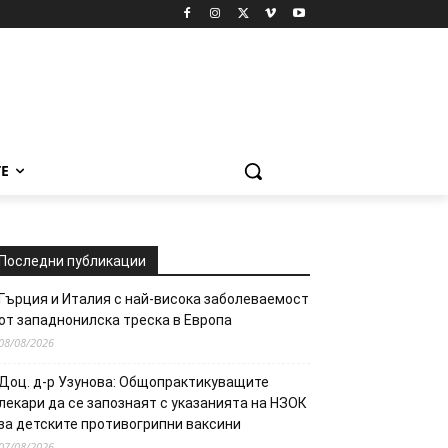
Е
Последни публикации
Гърция и Италия с най-висока заболеваемост
от западнонилска треска в Европа
08/08/2026
Доц. д-р Узунова: Общопрактикуващите
лекари да се запознаят с указанията на НЗОК
за детските противогрипни ваксини
07/08/2026