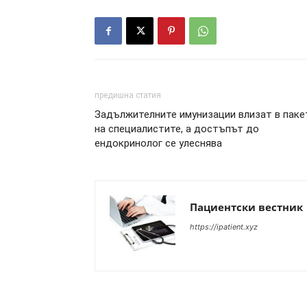
предишна статия
Задължителните имунизации влизат в паке
на специалистите, а достъпът до
ендокринолог се улеснява
Пациентски вестник
https://ipatient.xyz