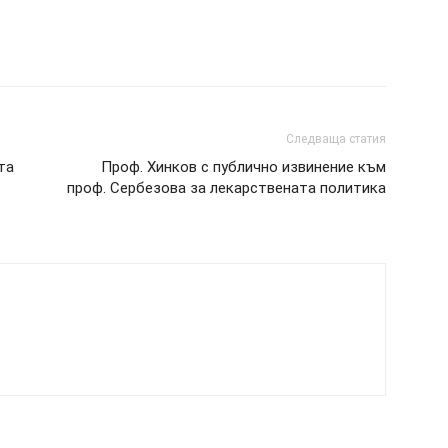
Следваща статия
та
Проф. Хинков с публично извинение към
проф. Сербезова за лекарствената политика