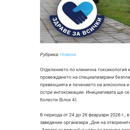
Рубрика:
Новини
Отделението по клинична токсикология 
провеждането на специализирани безпла
превенцията и лечението на алкохолна и
остри интоксикации. Инициативата ще се
болести (Блок 4).
В периода от 24 до 26 февруари 2026 г., в
заведение организира „Дни на отворените
„Здраве за всички“ и цели да осигури д