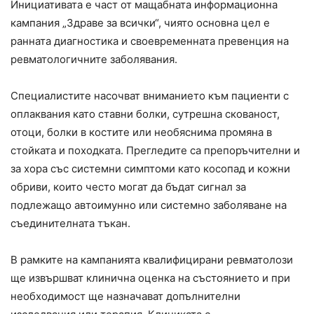
Инициативата е част от мащабната информационна
кампания „Здраве за всички“, чиято основна цел е
ранната диагностика и своевременната превенция на
ревматологичните заболявания.
Специалистите насочват вниманието към пациенти с
оплаквания като ставни болки, сутрешна скованост,
отоци, болки в костите или необяснима промяна в
стойката и походката. Прегледите са препоръчителни и
за хора със системни симптоми като косопад и кожни
обриви, които често могат да бъдат сигнал за
подлежащо автоимунно или системно заболяване на
съединителната тъкан.
В рамките на кампанията квалифицирани ревматолози
ще извършват клинична оценка на състоянието и при
необходимост ще назначават допълнителни