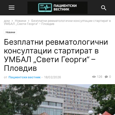
дом
Новини
Безплатни ревматологични консултации стартират в
УМБАЛ „Свети Георги“ – Пловдив
Новини
Безплатни ревматологични
консултации стартират в
УМБАЛ „Свети Георги“ –
Пловдив
126
0
от
Пациентски вестник
-
18/02/2026