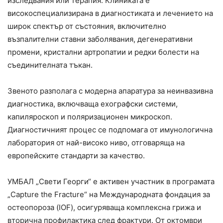
изследвания или терапия. Клиниката е
високоспециализирана в диагностиката и лечението на
широк спектър от състояния, включително
възпалителни ставни заболявания, дегенеративни
промени, кристални артропатии и редки болести на
съединителната тъкан.
Звеното разполага с модерна апаратура за неинвазивна
диагностика, включваща ехографски системи,
капиляроскоп и поляризационен микроскоп.
Диагностичният процес се подпомага от имунологична
лаборатория от най-високо ниво, отговаряща на
европейските стандарти за качество.
УМБАЛ „Свети Георги“ е активен участник в програмата
„Capture the Fracture“ на Международната фондация за
остеопороза (IOF), осигуряваща комплексна грижа и
вторична профилактика след фрактури. От октомври