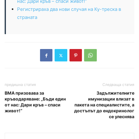
нас: Дари кръв – спаси живот!“
Регистрираха два нови случая на Ку-треска в
страната
предишна статия
Следваща статия
ВМА призовава за
Задължителните
кръводаряване: „Бъди един
имунизации влизат в
от нас: Дари кръв – спаси
пакета на специалистите, а
живот!“
достъпът до ендокринолог
се улеснява