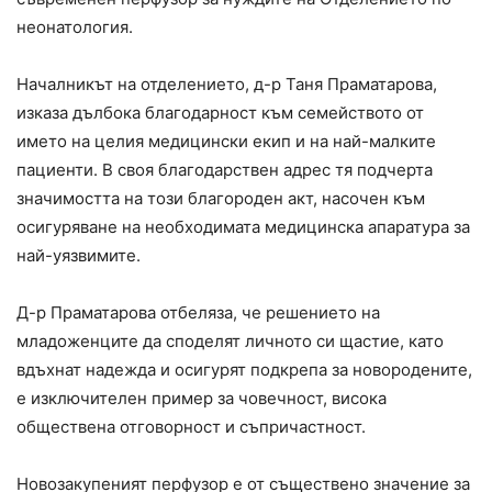
неонатология.
Началникът на отделението, д-р Таня Праматарова,
изказа дълбока благодарност към семейството от
името на целия медицински екип и на най-малките
пациенти. В своя благодарствен адрес тя подчерта
значимостта на този благороден акт, насочен към
осигуряване на необходимата медицинска апаратура за
най-уязвимите.
Д-р Праматарова отбеляза, че решението на
младоженците да споделят личното си щастие, като
вдъхнат надежда и осигурят подкрепа за новородените,
е изключителен пример за човечност, висока
обществена отговорност и съпричастност.
Новозакупеният перфузор е от съществено значение за