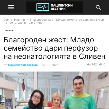
дом
Новини
Благороден жест: Младо семейство дари перфузор
на неонатологията в Сливен
Новини
Благороден жест: Младо
семейство дари перфузор
на неонатологията в Сливен
142
0
от
Пациентски вестник
-
02/03/2026