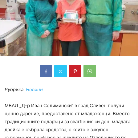
Рубрика:
Новини
МБАЛ „Д-р Иван Селимински“ в град Сливен получи
ценно дарение, предоставено от младоженци. Вместо
традиционните подаръци за сватбения си ден, младата
двойка е събрала средства, с които е закупен
съвременен перфузор за нуждите на Отделението по