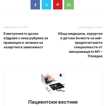
предишна статия
Следваща статия
Електронното досие
Обща медицина, хирургия
еЗдраве с нова рубрика за
и детски болести са най-
превенция и лечение на
предпочитаните
хазартната зависимост
специалности от
завършващите МУ –
Пловдив
Пациентски вестник