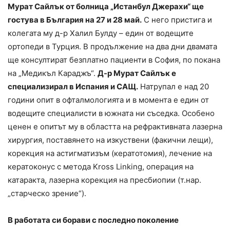
Мурат Сайлък от болница „Истанбул Джерахи“ ще
гостува в България на 27 и 28 май.
С него пристига и
колегата му д-р Халил Булду – един от водещите
ортопеди в Турция. В продължение на два дни двамата
ще консултират безплатно пациенти в София, по покана
на „Медикъл Караджъ“.
Д-р Мурат Сайлък е
специализирал в Испания и САЩ.
Натрупал е над 20
години опит в офталмологията и в момента е един от
водещите специалисти в южната ни съседка. Особено
ценен е опитът му в областта на рефрактивната лазерна
хирургия, поставянето на изкуствени (факични лещи),
корекция на астигматизъм (кератотомия), лечение на
кератоконус с метода Kross Linking, операция на
катаракта, лазерна корекция на пресбиопии (т.нар.
„старческо зрение“).
В работата си борави с последно поколение