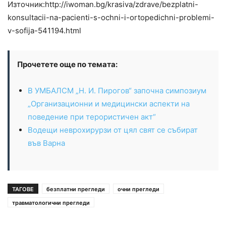
Източник:http://iwoman.bg/krasiva/zdrave/bezplatni-
konsultacii-na-pacienti-s-ochni-i-ortopedichni-problemi-
v-sofija-541194.html
Прочетете още по темата:
В УМБАЛСМ „Н. И. Пирогов“ започна симпозиум
„Организационни и медицински аспекти на
поведение при терористичен акт“
Водещи неврохирурзи от цял свят се събират
във Варна
ТАГОВЕ
безплатни прегледи
очни прегледи
травматологични прегледи