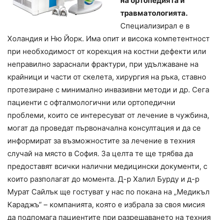
на ортопедията и
травматологията.
Специализирал е в
Холандия и Ню Йорк. Има опит и висока компетентност
при необходимост от корекция на костни дефекти или
неправилно зараснали фрактури, при удължаване на
крайници и части от скелета, хирургия на ръка, ставно
протезиране с минимално инвазивни методи и др. Сега
пациенти с офталмологични или ортопедични
проблеми, които се интересуват от лечение в чужбина,
могат да проведат първоначална консултация и да се
информират за възможностите за лечение в техния
случай на място в София. За целта те ще трябва да
предоставят всички налични медицински документи, с
които разполагат до момента. Д-р Халил Бурду и д-р
Мурат Сайлък ще гостуват у нас по покана на „Медикъл
Караджъ“ – компанията, която е избрала за своя мисия
да подпомага пациентите при разрешаването на техния