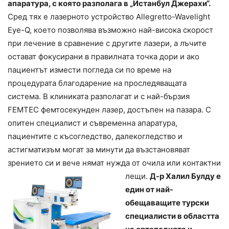
апаратура, с която разполага в „Истанбул Джерахи“.
Сред тях е лазерното устройство Allegretto-Wavelight
Eye-Q, което позволява възможно най-висока скорост
при лечение в сравнение с другите лазери, а лъчите
остават фокусирани в правилната точка дори и ако
пациентът измести погледа си по време на
процедурата благодарение на проследяващата
система. В клиниката разполагат и с най-бързия
FEMTEC фемтосекунден лазер, достъпен на пазара. С
опитен специалист и съвременна апаратура,
пациентите с късогледство, далекогледство и
астигматизъм могат за минути да възстановяват
зрението си и вече нямат нужда от очила или контактни
лещи.
Д-р Халил Булду е
един от най-
обещаващите турски
специалисти в областта